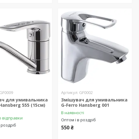
GF0009
GF0002
ач для умивальника
Змішувач для умивальника
 Hansberg 555 (15см)
G-Ferro Hansberg 001
В наявності
о відправки
Оптом і в роздріб
 роздріб
550 ₴