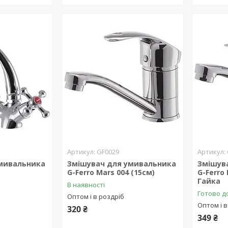
GF0029
мивальника
Змішувач для умивальника
Змішув
G-Ferro Mars 004 (15см)
G-Ferro
Гайка
В наявності
Готово д
Оптом і в роздріб
Оптом і в
320 ₴
349 ₴