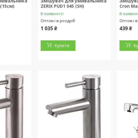
мивальника
Змішувач для умивальника
Змішув
 (15см)
ZERIX PUD1 045 (SH)
Cron Ma
В наявності
В наявно
Оптом і в роздріб
Оптом і в
1 035 ₴
439 ₴
Купити
К