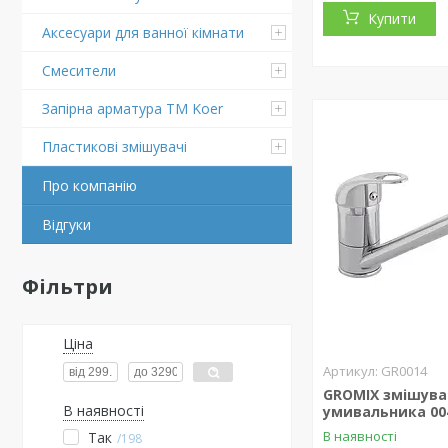
Купити
Аксесуари для ванної кімнати
Смесители
Запірна арматура ТМ Koer
Пластикові змішувачі
Про компанію
Відгуки
Фільтри
Ціна
GR0014
GROMIX змішува
В наявності
умивальника 00
В наявності
Так
198