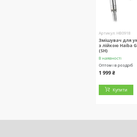
HB0918
Змішувач для у
з лійкою Haiba 
(SH)
В наявності
Оптом і в роздріб
1 999 ₴
Купити