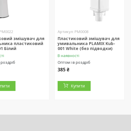
PM0022
PM0008
ковий змішувач для
Пластиковий змішувач для
ьника пластиковий
умивальника PLAMIX Kub-
01 Білий
001 White (без підводки)
сті
В наявності
 роздріб
Оптом і в роздріб
385 ₴
упити
Купити