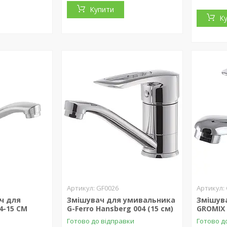
Купити
К
GF0026
ч для
Змішувач для умивальника
Змішув
4-15 CM
G-Ferro Hansberg 004 (15 см)
GROMIX 
Готово до відправки
Готово д