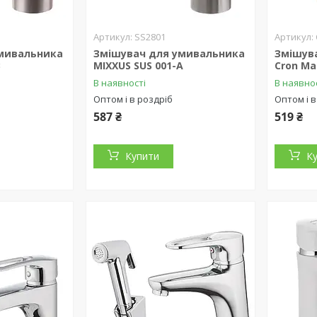
SS2801
мивальника
Змішувач для умивальника
Змішув
B
MIXXUS SUS 001-A
Cron Ma
В наявності
В наявно
Оптом і в роздріб
Оптом і в
587 ₴
519 ₴
Купити
К