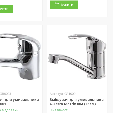
Купити
упити
GR0003
GF1009
ач для умивальника
Змішувач для умивальника
001
G-Ferro Matrix 004 (15см)
о відправки
В наявності