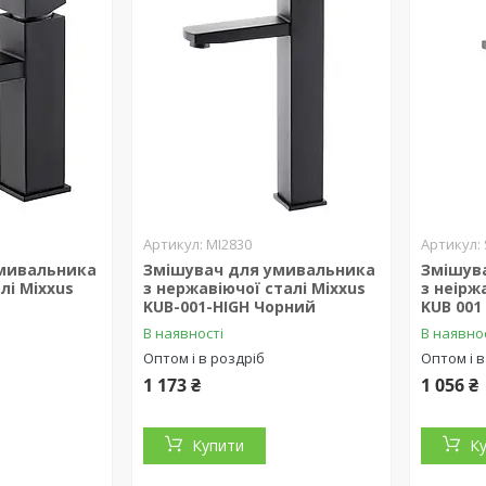
MI2830
мивальника
Змішувач для умивальника
Змішув
лі Mixxus
з нержавіючої сталі Mixxus
з неірж
KUB-001-HIGH Чорний
KUB 001
В наявності
В наявно
Оптом і в роздріб
Оптом і в
1 173 ₴
1 056 ₴
Купити
К