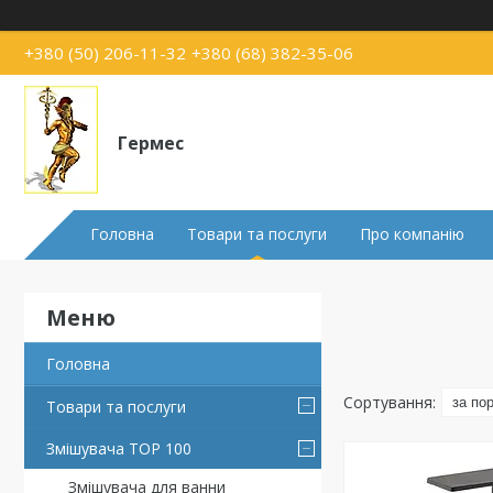
+380 (50) 206-11-32
+380 (68) 382-35-06
Гермес
Головна
Товари та послуги
Про компанію
Головна
Товари та послуги
Змішувача TOP 100
Змішувача для ванни