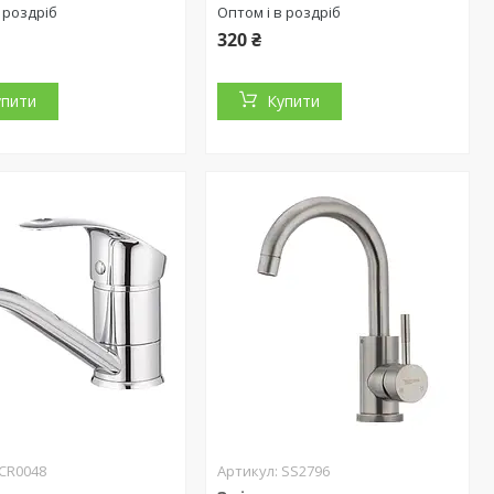
 роздріб
Оптом і в роздріб
320 ₴
упити
Купити
CR0048
SS2796