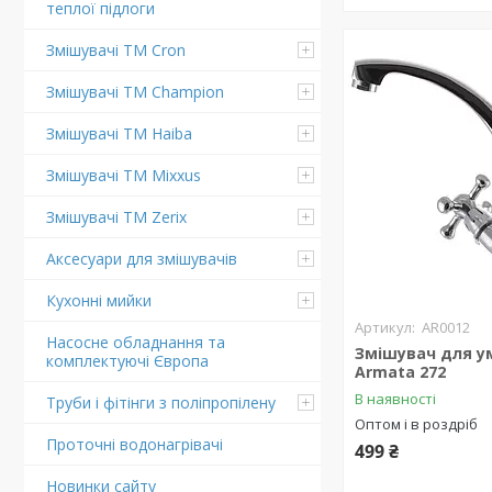
теплої підлоги
Змішувачі ТМ Cron
Змішувачі ТМ Champion
Змішувачі ТМ Haiba
Змішувачі TM Mixxus
Змішувачі TM Zerix
Аксесуари для змішувачів
Кухонні мийки
AR0012
Насосне обладнання та
Змішувач для у
комплектуючі Європа
Armata 272
В наявності
Труби і фітінги з поліпропілену
Оптом і в роздріб
Проточні водонагрівачі
499 ₴
Новинки сайту