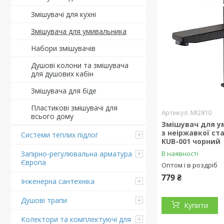
Змішувачі для кухні
Змішувача для умивальника
Набори змішувачів
Душові колони та змішувача
для душових кабін
Змішувача для біде
Пластикові змішувачі для
MI2810
всього дому
Змішувач для у
з неіржавкої ста
Системи теплих підлог
KUB-001 чорний
Запірно-регулювальна арматура
В наявності
Європа
Оптом і в роздріб
779 ₴
Інженерна сантехніка
Душові трапи
Купити
Колектори та комплектуючі для