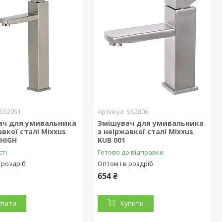
SS2951
SS2806
ач для умивальника
Змішувач для умивальника
авкої сталі Mixxus
з неіржавкої сталі Mixxus
 HIGH
KUB 001
сті
Готово до відправки
 роздріб
Оптом і в роздріб
654 ₴
упити
Купити