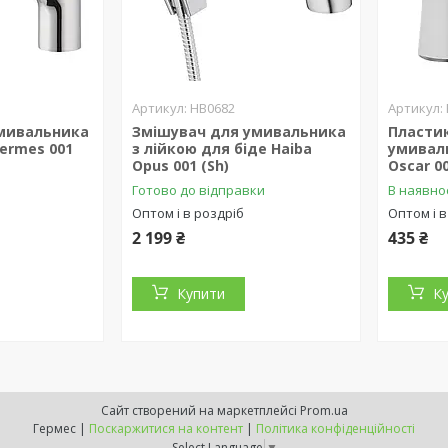
HB0682
мивальника
Змішувач для умивальника
Пласти
Germes 001
з лійкою для біде Haiba
умивал
Opus 001 (Sh)
Oscar 0
Готово до відправки
В наявно
Оптом і в роздріб
Оптом і в
2 199 ₴
435 ₴
Купити
К
Сайт створений на маркетплейсі
Prom.ua
Гермес |
Поскаржитися на контент
|
Політика конфіденційності
Select Language
▼