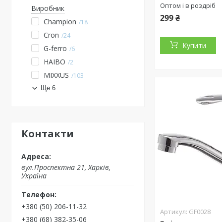
Оптом і в роздріб
Виробник
299 ₴
Champion
18
Cron
24
Купити
G-ferro
6
HAIBO
2
MIXXUS
103
Ще 6
Контакти
вул.Проспектна 21, Харків,
Україна
+380 (50) 206-11-32
GF0028
+380 (68) 382-35-06