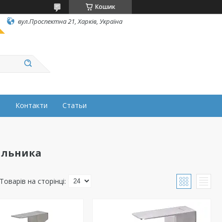
Кошик
вул.Проспектна 21, Харків, Україна
н
Контакти
Статьи
альника