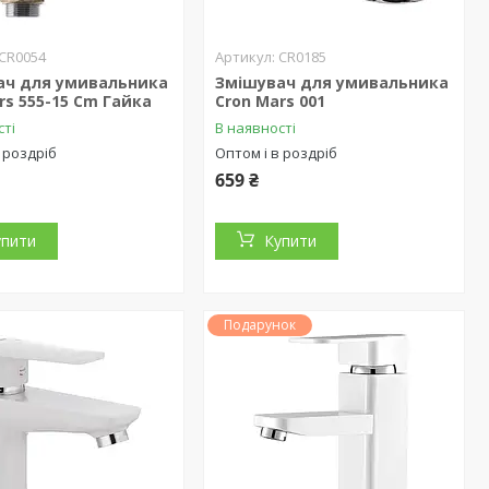
CR0054
CR0185
ач для умивальника
Змішувач для умивальника
rs 555-15 Cm Гайка
Cron Mars 001
сті
В наявності
 роздріб
Оптом і в роздріб
659 ₴
упити
Купити
Подарунок