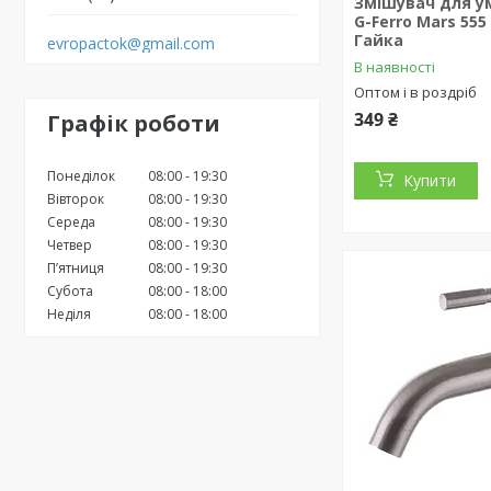
Змішувач для у
G-Ferro Mars 555
Гайка
evropactok@gmail.com
В наявності
Оптом і в роздріб
349 ₴
Графік роботи
Понеділок
08:00
19:30
Купити
Вівторок
08:00
19:30
Середа
08:00
19:30
Четвер
08:00
19:30
Пʼятниця
08:00
19:30
Субота
08:00
18:00
Неділя
08:00
18:00