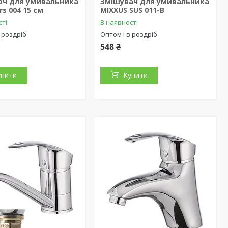
ач для умивальника
Змішувач для умивальника
rs 004 15 см
MIXXUS SUS 011-B
сті
В наявності
 роздріб
Оптом і в роздріб
548 ₴
упити
Купити