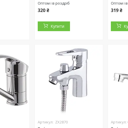
Оптом і в роздріб
Оптом і в
320 ₴
319 ₴
Купити
К
ZX2870