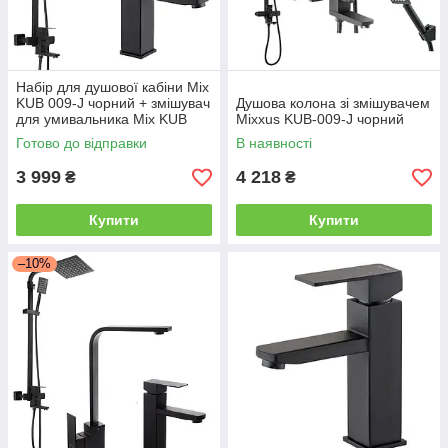
Набір для душової кабіни Mix
KUB 009-J чорний + змішувач
Душова колона зі змішувачем
для умивальника Mix KUB
Mixxus KUB-009-J чорний
001 чорний
Готово до відправки
В наявності
3 999
4 218
₴
₴
Купити
Купити
–10%