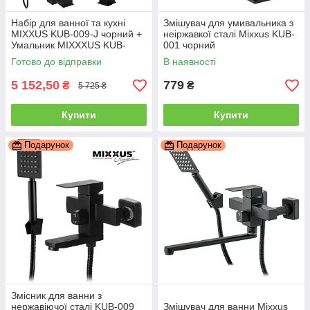
Набір для ванної та кухні
Змішувач для умивальника з
MIXXUS KUB-009-J чорний +
неіржавкої сталі Mixxus KUB-
Умальник MIXXXUS KUB-
001 чорний
001+Кухоний MIXXUS KUB
Готово до відправки
В наявності
011
5 152,50
779
₴
₴
5 725 ₴
Купити
Купити
Подарунок
Подарунок
Змісник для ванни з
нержавіючої сталі KUB-009
Змішувач для ванни Mixxus