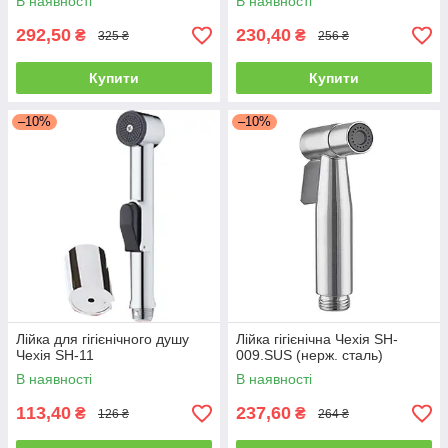
В наявності
В наявності
292,50
230,40
₴
₴
325 ₴
256 ₴
Купити
Купити
–10%
–10%
Лійка для гігієнічного душу
Лійка гігієнічна Чехія SH-
Чехія SH-11
009.SUS (нерж. сталь)
В наявності
В наявності
113,40
237,60
₴
₴
126 ₴
264 ₴