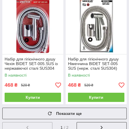
Набір для гігієнічного душу
Набір для гігієнічного душу
Чехія BIDET SET-005.SUS із
Німеччина BIDET SET-005
нержавіючої сталі SUS304
SUS (нерж. сталі SUS304)
упаковка блістер
В наявності
В наявності
468
468
₴
₴
520 ₴
520 ₴
Купити
Купити
Показати ще
1
/ 2