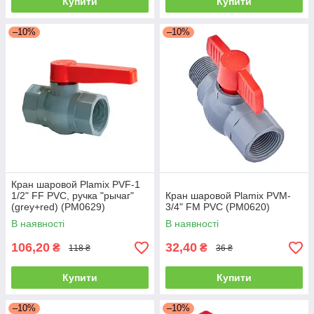
Купити
Купити
–10%
–10%
Кран шаровой Plamix PVF-1
1/2" FF PVC, ручка "рычаг"
Кран шаровой Plamix PVM-
(grey+red) (PM0629)
3/4" FM PVC (PM0620)
В наявності
В наявності
106,20
32,40
₴
₴
118 ₴
36 ₴
Купити
Купити
–10%
–10%