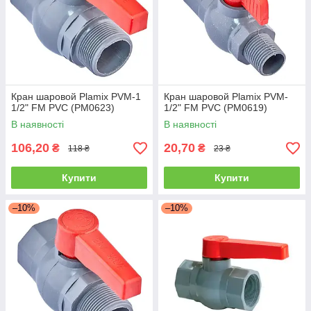
Кран шаровой Plamix PVM-1
Кран шаровой Plamix PVM-
1/2" FM PVC (PM0623)
1/2" FM PVC (PM0619)
В наявності
В наявності
106,20
20,70
₴
₴
118 ₴
23 ₴
Купити
Купити
–10%
–10%