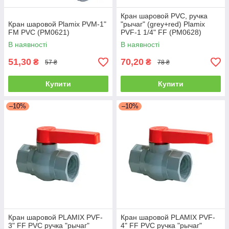
Кран шаровой PVC, ручка
Кран шаровой Plamix PVM-1"
"рычаг" (grey+red) Plamix
FM PVC (PM0621)
PVF-1 1/4" FF (PM0628)
В наявності
В наявності
51,30
70,20
₴
₴
57 ₴
78 ₴
Купити
Купити
–10%
–10%
Кран шаровой PLAMIX PVF-
Кран шаровой PLAMIX PVF-
3" FF PVC ручка "рычаг"
4" FF PVC ручка "рычаг"