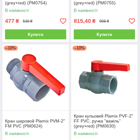
(grey+red) (PM0754)
(grey+red) (PM0755)
В наявності
В наявності
477
815,40
₴
₴
530 ₴
906 ₴
Купити
Купити
–10%
–10%
Кран кульовий Plamix PVF-2"
Кран шаровой Plamix PVM-2"
FF PVC, ручка "важіль"
FM PVC (PM0624)
(grey+red) (PM0630)
В наявності
В наявності