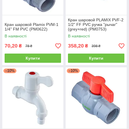
Кран шаровой PLAMIX PVF-2
Кран шаровой Plamix PVM-1
1/2" FF PVC ручка "рычаг"
1/4" FM PVC (PM0622)
(grey+red) (PM0753)
В наявності
В наявності
70,20
358,20
₴
₴
78 ₴
398 ₴
Купити
Купити
–10%
–10%