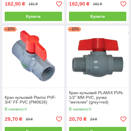
162,90
162,90
₴
₴
181 ₴
181 ₴
Купити
Купити
–10%
–10%
Кран кульовий PLAMIX PVN-
Кран кульовий Plamix PVF-
1/2" MM PVC, ручка
3/4" FF PVC (PM0626)
"метелик" (grey+red)
(PM0704)
В наявності
В наявності
29,70
20,70
₴
₴
33 ₴
23 ₴