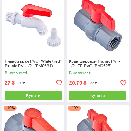
Пивной кран PVC (White+red)
Кран шаровой Plamix PVF-
Plamix PVI-1/2" (PM0631)
1/2" FF PVC (PM0625)
В наявності
В наявності
27
20,70
₴
₴
30 ₴
23 ₴
Купити
Купити
–10%
–10%