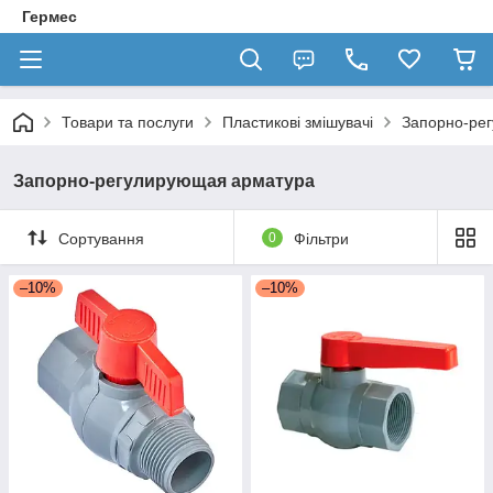
Гермес
Товари та послуги
Пластикові змішувачі
Запорно-ре
Запорно-регулирующая арматура
Сортування
0
Фільтри
–10%
–10%