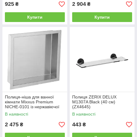
925
2 904
₴
₴
Купити
Купити
Полиця-ніша для ванної
Полиця ZERIX DELUX
кімнати Mixxus Premium
M1307A Black (40 см)
NICHE-0101 із нержавіючої
(ZX4645)
сталі SUS304 (MI6677)
В наявності
В наявності
2 475
443
₴
₴