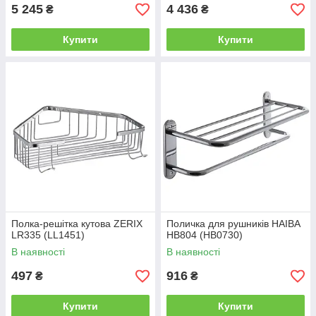
5 245
4 436
₴
₴
Купити
Купити
Полка-решітка кутова ZERIX
Поличка для рушників HAIBA
LR335 (LL1451)
HB804 (HB0730)
В наявності
В наявності
497
916
₴
₴
Купити
Купити