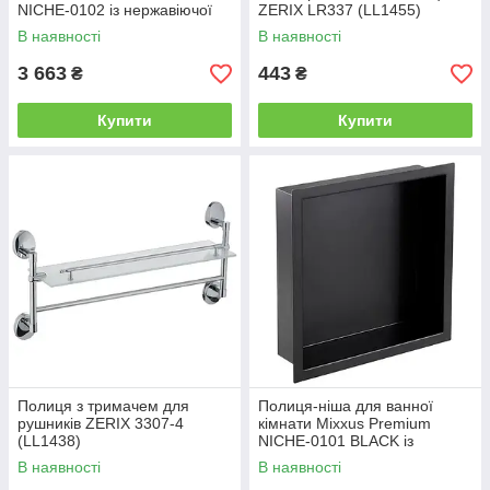
NICHE-0102 із нержавіючої
ZERIX LR337 (LL1455)
сталі SUS304 (MI6679)
В наявності
В наявності
3 663
443
₴
₴
Купити
Купити
Полиця з тримачем для
Полиця-ніша для ванної
рушників ZERIX 3307-4
кімнати Mixxus Premium
(LL1438)
NICHE-0101 BLACK із
нержавіючої сталі SUS304
В наявності
В наявності
(MI6678)