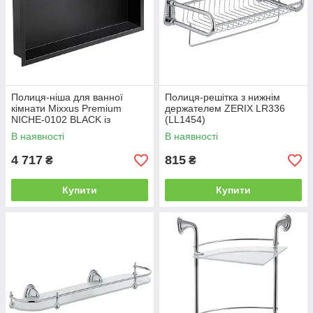
Полиця-ніша для ванної
Полиця-решітка з нижнім
кімнати Mixxus Premium
держателем ZERIX LR336
NICHE-0102 BLACK із
(LL1454)
нержавіючої сталі SUS304
В наявності
В наявності
(MI6680)
4 717
815
₴
₴
Купити
Купити