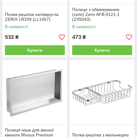
Полиця з обмежувачем
Полка-решітка напівкругла
(скло) Zerix AFB-0121-1
ZERIX LR339 (LL1457)
(ZX5043)
В наявності
В наявності
532
473
₴
₴
Купити
Купити
Полиця-ніша для ванної
кімнати Mixxus Premium
Полка-решітка з мильницею