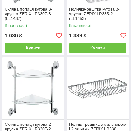
Скляна полиця кутова 3-
Поличка-решітка кутова 3-
ярусна ZERIX LR3307-3
ярусна ZERIX LR335-2
(LL1437)
(LL1453)
В наявності
В наявності
1 636
1 339
₴
₴
Купити
Купити
Скляна полиця кутова 2-
Полиця-решітка з мильницею
ярусна ZERIX LR3307-2
і 2 гачками ZERIX LR338