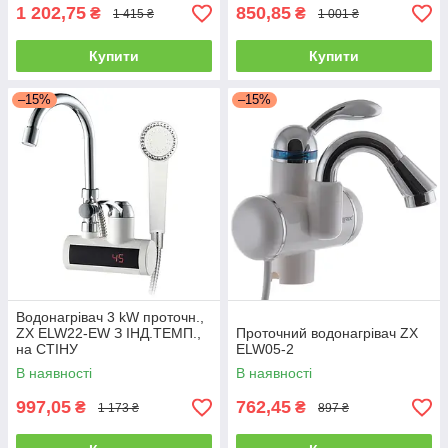
1 202,75
850,85
₴
₴
1 415 ₴
1 001 ₴
Купити
Купити
–15%
–15%
Водонагрівач 3 kW проточн.,
ZX ELW22-EW З ІНД.ТЕМП.,
Проточний водонагрівач ZX
на СТІНУ
ELW05-2
В наявності
В наявності
997,05
762,45
₴
₴
1 173 ₴
897 ₴