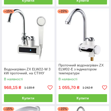
Купити
Купити
–15%
–15%
Проточний водонагрівач ZX
Водонагрівач ZX ELW22-W 3
ELW02-E з індикатором
kW проточний, на СТІНУ
температури
В наявності
В наявності
968,15
1 055,70
₴
₴
1 139 ₴
1 242 ₴
Купити
Купити
–15%
–15%