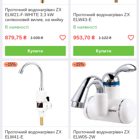
Проточний водонагрівач ZX
ELW21-F-WHITE 3,3 kW
Проточний водонагрівач ZX
силіконовий вилив, на мийку
ELW43-E
В наявності
В наявності
879,75
953,70
₴
₴
1 035 ₴
1 122 ₴
Купити
Купити
–15%
–15%
Проточний водонагрівач ZX
Проточний водонагрівач ZX
ELW41-E
ELW05-2W