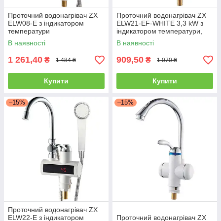
Проточний водонагрівач ZX
Проточний водонагрівач ZX
ELW08-E з індикатором
ELW21-EF-WHITE 3,3 kW з
температури
індикатором температури,
силіконовий вилив
В наявності
В наявності
1 261,40
909,50
₴
₴
1 484 ₴
1 070 ₴
Купити
Купити
–15%
–15%
Проточний водонагрівач ZX
ELW22-E з індикатором
Проточний водонагрівач ZX