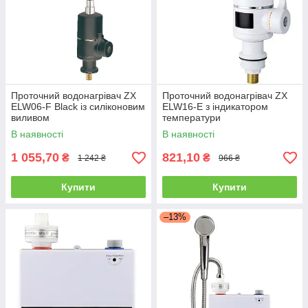
Проточний водонагрівач ZX
Проточний водонагрівач ZX
ELW06-F Black із силіконовим
ELW16-E з індикатором
виливом
температури
В наявності
В наявності
1 055,70
821,10
₴
₴
1 242 ₴
966 ₴
Купити
Купити
–13%