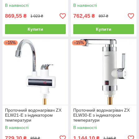
В наявності
В наявності
869,55
762,45
₴
₴
1 023 ₴
897 ₴
Купити
Купити
–15%
–15%
Проточний водонагрівач ZX
Проточний водонагрівач ZX
ELW21-E з індикатором
ELW30-E з індикатором
температури
температури
В наявності
В наявності
729,30
1 144,10
₴
₴
858 ₴
1 346 ₴