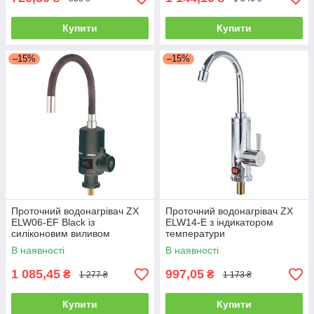
Купити
Купити
–15%
–15%
Проточний водонагрівач ZX
Проточний водонагрівач ZX
ELW06-EF Black із
ELW14-E з індикатором
силіконовим виливом
температури
В наявності
В наявності
1 085,45
997,05
₴
₴
1 277 ₴
1 173 ₴
Купити
Купити