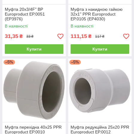
Муфта 20x3/4F" ВР
Муфта з накидною гайкою
Europroduct EP.0051
32x1" PPR Europroduct
(EP3976)
EP.0105 (EP4030)
В наявності
В наявності
31,35
111,15
₴
₴
33 ₴
117 ₴
Купити
Купити
–5%
–5%
Муфта перехідна 40x25 PPR
Муфта редукційна 25x20 PPR
Europroduct EP.0010
Europroduct EP.0012