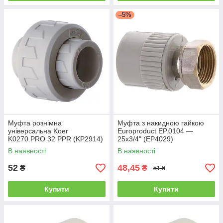
–5%
Муфта рознімна
Муфта з накидною гайкою
універсальна Koer
Europroduct EP.0104 —
K0270.PRO 32 PPR (KP2914)
25x3/4" (EP4029)
В наявності
В наявності
52
48,45
₴
₴
51 ₴
Купити
Купити