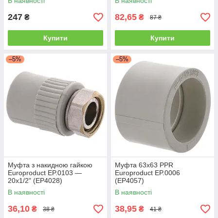
В наявності
В наявності
247
82,65
₴
₴
87 ₴
Купити
Купити
–5%
–5%
Муфта з накидною гайкою
Муфта 63x63 PPR
Europroduct EP.0103 —
Europroduct EP.0006
20x1/2" (EP4028)
(EP4057)
В наявності
В наявності
36,10
38,95
₴
₴
38 ₴
41 ₴