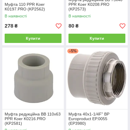
Муфта 110 PPR Koer
PPR Koer K0208.PRO
K0197.PRO (KP2562)
(KP2573)
В наявності
В наявності
278
80
₴
₴
Купити
Купити
–5%
Муфта редукційна ВВ 110x63
Муфта 40x1-1/4F" ВР
PPR Koer K0216.PRO
Europroduct EP.0055
(KP2581)
(EP3980)