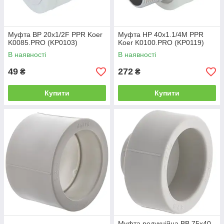
Муфта ВР 20x1/2F PPR Koer
Муфта НР 40x1.1/4M PPR
K0085.PRO (KP0103)
Koer K0100.PRO (KP0119)
В наявності
В наявності
49
272
₴
₴
Купити
Купити
Муфта редукційна ВВ 75x40