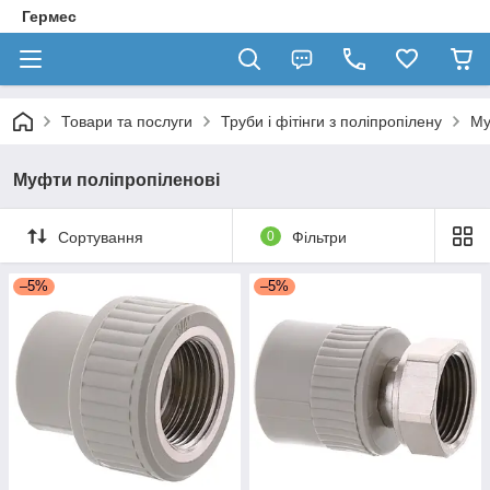
Гермес
Товари та послуги
Труби і фітінги з поліпропілену
Му
Муфти поліпропіленові
Сортування
0
Фільтри
–5%
–5%