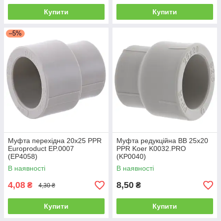
Купити
Купити
–5%
Муфта перехідна 20x25 PPR
Муфта редукційна ВВ 25x20
Europroduct EP.0007
PPR Koer K0032.PRO
(EP4058)
(KP0040)
В наявності
В наявності
4,08
8,50
₴
₴
4,30 ₴
Купити
Купити