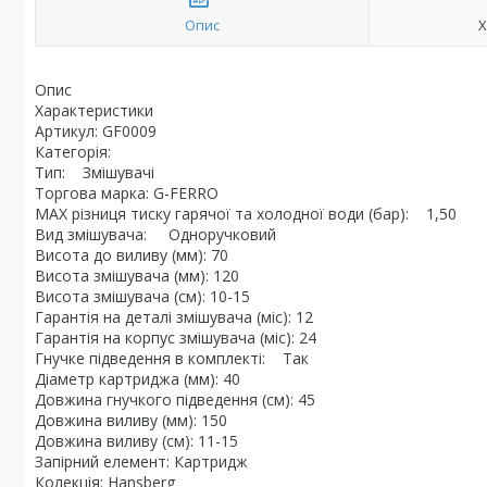
Опис
Х
Опис
Характеристики
Артикул: GF0009
Категорія:
Тип: Змішувачі
Торгова марка: G-FERRO
MAX різниця тиску гарячої та холодної води (бар): 1,50
Вид змішувача: Одноручковий
Висота до виливу (мм): 70
Висота змішувача (мм): 120
Висота змішувача (см): 10-15
Гарантія на деталі змішувача (міс): 12
Гарантія на корпус змішувача (міс): 24
Гнучке підведення в комплекті: Так
Діаметр картриджа (мм): 40
Довжина гнучкого підведення (см): 45
Довжина виливу (мм): 150
Довжина виливу (см): 11-15
Запірний елемент: Картридж
Колекція: Hansberg