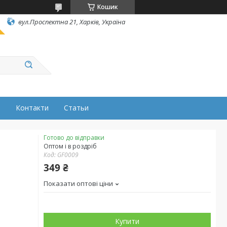
Кошик
вул.Проспектна 21, Харків, Україна
н
Контакти
Статьи
Готово до відправки
Оптом і в роздріб
Код:
GF0009
349 ₴
Показати оптові ціни
Купити