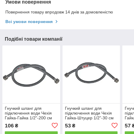
Умови повернення
Повернення товару впродовж 14 днів за домовленістю
Всі умови повернення
Подібні товари компанії
Гнучкий шланг для
Гнучкий шланг для
Гнуч
підключення води Чехія
підключення води Чехія
підк
Гайка-Гайка 1/2"-200 см
Гайка-Штуцер 1/2"-30 см
Гайк
(нейлонова оплетка)
(нейлонова оплетка)
(ней
106
53
57
₴
₴