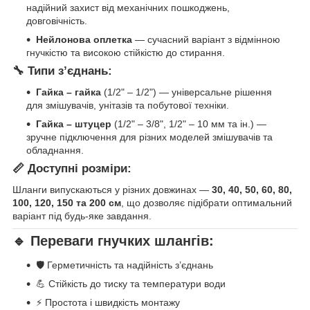
надійний захист від механічних пошкоджень,
довговічність.
Нейлонова оплетка
— сучасний варіант з відмінною
гнучкістю та високою стійкістю до стирання.
🔧 Типи з’єднань:
Гайка – гайка
(1/2" – 1/2") — універсальне рішення
для змішувачів, унітазів та побутової техніки.
Гайка – штуцер
(1/2" – 3/8", 1/2" – 10 мм та ін.) —
зручне підключення для різних моделей змішувачів та
обладнання.
📏 Доступні розміри:
Шланги випускаються у різних довжинах —
30, 40, 50, 60, 80,
100, 120, 150 та 200 см
, що дозволяє підібрати оптимальний
варіант під будь-яке завдання.
🔹 Переваги гнучких шлангів:
🛡️ Герметичність та надійність з’єднань
💪 Стійкість до тиску та температури води
⚡ Простота і швидкість монтажу