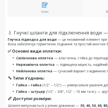
Опис
Х
💧 Гнучкі шланги для підключення води — 
Гнучка підводка для води
— це незамінний елемент при пі
Вона забезпечує герметичне з’єднання та простий монтаж б
✅ Основні види оплетки:
Силіконова оплетка
— еластична, стійка до перепаді
Нержавіюча оплетка
— підвищена міцність, надійний
Нейлонова оплетка
— сучасний варіант з відмінною г
🔧 Типи з’єднань:
Гайка – гайка
(1/2" – 1/2") — універсальне рішення для
Гайка – штуцер
(1/2" – 3/8", 1/2" – 10 мм та ін.) — 
📏 Доступні розміри:
Шланги випускаються у різних довжинах —
30, 40, 50, 60, 8