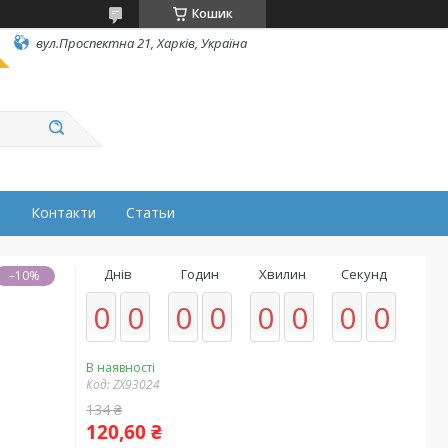
Кошик
вул.Проспектна 21, Харків, Україна
н
Контакти
Статьи
Днів
Годин
Хвилин
Секунд
–10%
0
0
0
0
0
0
0
0
В наявності
Код:
ZX93024
134 ₴
120,60 ₴