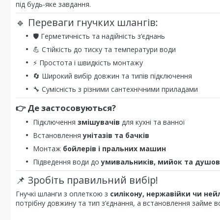
під будь-яке завдання.
🔹 Переваги гнучких шлангів:
🛡️ Герметичність та надійність з’єднань
💪 Стійкість до тиску та температури води
⚡ Простота і швидкість монтажу
🔄 Широкий вибір довжин та типів підключення
🔧 Сумісність з різними сантехнічними приладами
👉 Де застосовуються?
Підключення
змішувачів
для кухні та ванної
Встановлення
унітазів та бачків
Монтаж
бойлерів і пральних машин
Підведення води до
умивальників, мийок та душов
📌 Зробіть правильний вибір!
Гнучкі шланги з оплеткою з
силікону, нержавійки чи ней
потрібну довжину та тип з’єднання, а встановлення займе вс