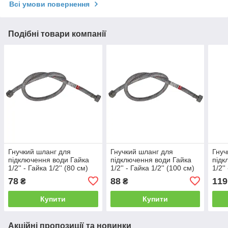
Всі умови повернення
Подібні товари компанії
Гнучкий шланг для
Гнучкий шланг для
Гнуч
підключення води Гайка
підключення води Гайка
підк
1/2'' - Гайка 1/2'' (80 см)
1/2'' - Гайка 1/2'' (100 см)
1/2''
(силіконова оболонка)
(силіконова оболонка)
(сил
78
88
119
₴
₴
Чехія
Чехія
Чехі
Купити
Купити
Акційні пропозиції та новинки