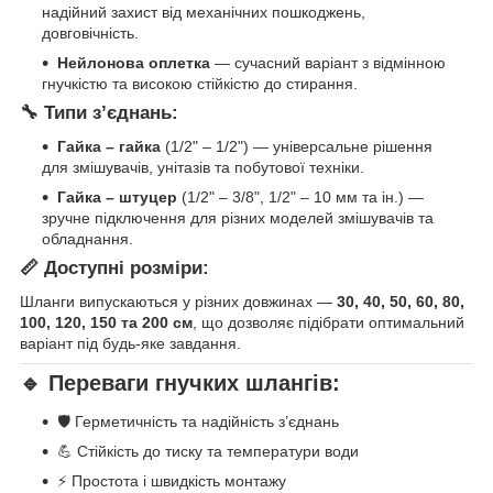
надійний захист від механічних пошкоджень,
довговічність.
Нейлонова оплетка
— сучасний варіант з відмінною
гнучкістю та високою стійкістю до стирання.
🔧 Типи з’єднань:
Гайка – гайка
(1/2" – 1/2") — універсальне рішення
для змішувачів, унітазів та побутової техніки.
Гайка – штуцер
(1/2" – 3/8", 1/2" – 10 мм та ін.) —
зручне підключення для різних моделей змішувачів та
обладнання.
📏 Доступні розміри:
Шланги випускаються у різних довжинах —
30, 40, 50, 60, 80,
100, 120, 150 та 200 см
, що дозволяє підібрати оптимальний
варіант під будь-яке завдання.
🔹 Переваги гнучких шлангів:
🛡️ Герметичність та надійність з’єднань
💪 Стійкість до тиску та температури води
⚡ Простота і швидкість монтажу