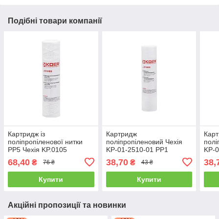
Подібні товари компанії
Картридж із
Картридж
Кар
поліпропіленової нитки
поліпропіленовий Чехія
полі
PP5 Чехія KP.0105
KP-01-2510-01 PP1
KP-0
2,5"х10"
2,5"
68,40
38,70
38,
₴
₴
76 ₴
43 ₴
Купити
Купити
Акційні пропозиції та новинки