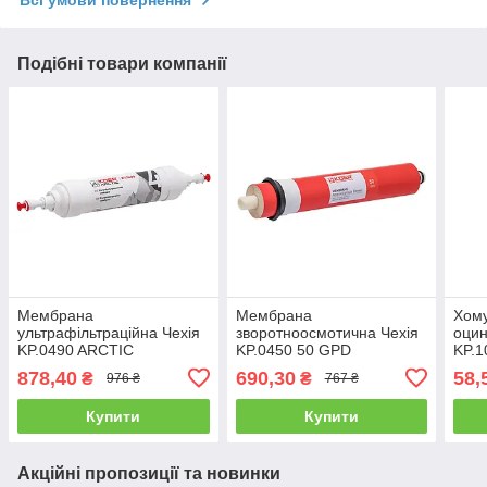
Всі умови повернення
Подібні товари компанії
Мембрана
Мембрана
Хому
ультрафільтраційна Чехія
зворотноосмотична Чехія
оцин
KP.0490 ARCTIC
KP.0450 50 GPD
KP.1
сіри
878,40
690,30
58,
₴
₴
976 ₴
767 ₴
Купити
Купити
Акційні пропозиції та новинки