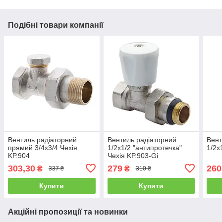
Подібні товари компанії
Вентиль радіаторний
Вентиль радіаторний
Вент
прямий 3/4x3/4 Чехія
1/2x1/2 "антипротечка"
1/2x
KP.904
Чехія KP.903-Gi
303,30
279
260
₴
₴
337 ₴
310 ₴
Купити
Купити
Акційні пропозиції та новинки