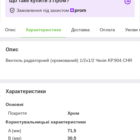
Що таке купити з Пром?
Замовлення під захистом
Опис
Характеристики
Доставка
Оплата
Умови 
Опис
Вентиль радіаторний (хромований) 1/2x1/2 Чехія KP.904.CHR
Характеристики
Основні
Покриття
Хром
Користувальницькі характеристики
A (мм)
71,5
B (мм)
30,5