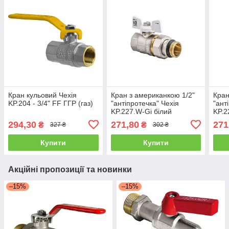
Кран кульовий Чехія
Кран з американкою 1/2"
Кран
KP.204 - 3/4" FF ГГР (газ)
"антіпротечка" Чехія
"ант
KP.227.W-Gi білий
KP.2
294,30
271,80
271
₴
₴
327 ₴
302 ₴
Купити
Купити
Акційні пропозиції та новинки
–15%
–15%