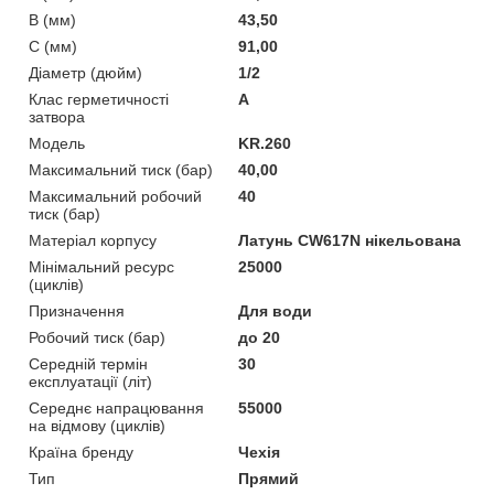
B (мм)
43,50
C (мм)
91,00
Діаметр (дюйм)
1/2
Клас герметичності
А
затвора
Мoдель
KR.260
Максимальний тиск (бар)
40,00
Максимальний робочий
40
тиск (бар)
Матеріал корпусу
Латунь CW617N нікельована
Мінімальний ресурс
25000
(циклів)
Призначення
Для води
Робочий тиск (бар)
до 20
Середній термін
30
експлуатації (літ)
Середнє напрацювання
55000
на відмову (циклів)
Країна бренду
Чехія
Тип
Прямий