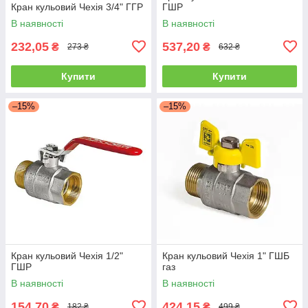
Кран кульовий Чехія 3/4" ГГР
ГШР
В наявності
В наявності
232,05
537,20
₴
₴
273 ₴
632 ₴
Купити
Купити
–15%
–15%
Кран кульовий Чехія 1/2"
Кран кульовий Чехія 1" ГШБ
ГШР
газ
В наявності
В наявності
154,70
424,15
₴
₴
182 ₴
499 ₴