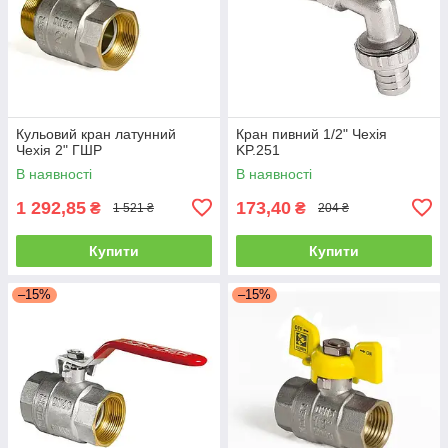
Кульовий кран латунний
Кран пивний 1/2" Чехія
Чехія 2" ГШР
KP.251
В наявності
В наявності
1 292,85
173,40
₴
₴
1 521 ₴
204 ₴
Купити
Купити
–15%
–15%