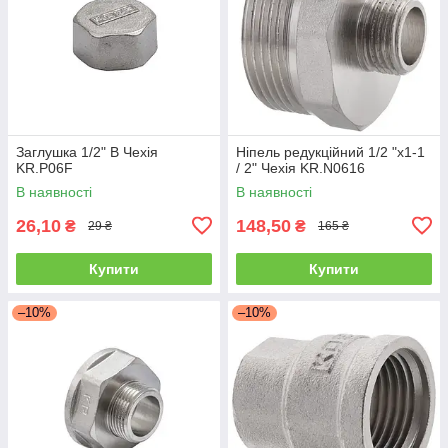
Заглушка 1/2" В Чехія
Ніпель редукційний 1/2 "x1-1
KR.P06F
/ 2" Чехія KR.N0616
В наявності
В наявності
26,10
148,50
₴
₴
29 ₴
165 ₴
Купити
Купити
–10%
–10%