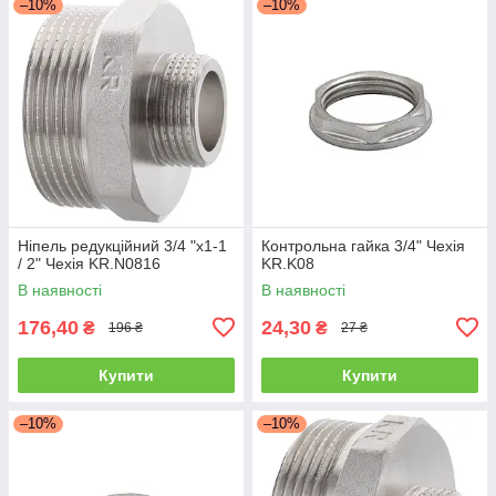
–10%
–10%
Ніпель редукційний 3/4 "x1-1
Контрольна гайка 3/4" Чехія
/ 2" Чехія KR.N0816
KR.K08
В наявності
В наявності
176,40
24,30
₴
₴
196 ₴
27 ₴
Купити
Купити
–10%
–10%