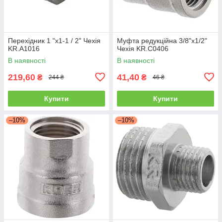
Перехідник 1 "x1-1 / 2" Чехія
Муфта редукційна 3/8"x1/2"
KR.A1016
Чехія KR.C0406
В наявності
В наявності
219,60
41,40
₴
₴
244 ₴
46 ₴
Купити
Купити
–10%
–10%