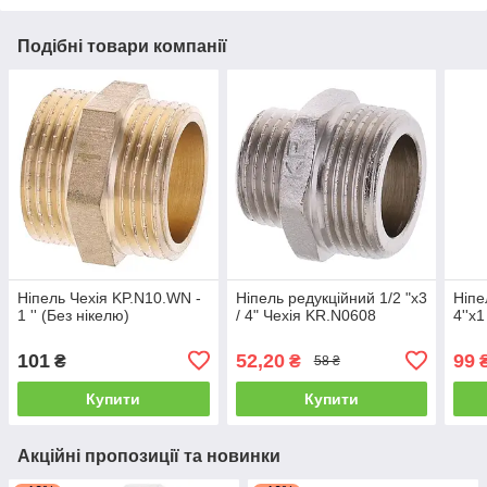
Подібні товари компанії
Ніпель Чехія KP.N10.WN -
Ніпель редукційний 1/2 "х3
Ніпе
1 '' (Без нікелю)
/ 4" Чехія KR.N0608
4''x
101
52,20
99
₴
₴
58 ₴
Купити
Купити
Акційні пропозиції та новинки