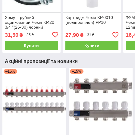
Хомут трубний
Картридж Чехія KP.0010
ФУМ 
оцинкований Чехія KP.20
(поліпропілен) PP10
Чехі
3/4 "(26-30) чорний
12m
31,50
27,90
16,
₴
₴
35 ₴
31 ₴
Купити
Купити
Акційні пропозиції та новинки
–15%
–15%