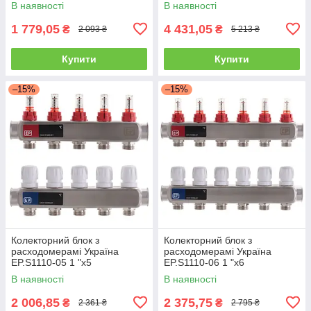
В наявності
В наявності
1 779,05
4 431,05
₴
₴
2 093 ₴
5 213 ₴
Купити
Купити
–15%
–15%
Колекторний блок з
Колекторний блок з
расxодомерамі Україна
расxодомерамі Україна
EP.S1110-05 1 "x5
EP.S1110-06 1 "x6
В наявності
В наявності
2 006,85
2 375,75
₴
₴
2 361 ₴
2 795 ₴