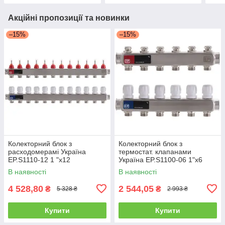
Акційні пропозиції та новинки
–15%
–15%
Колекторний блок з
Колекторний блок з
расxодомерамі Україна
термостат. клапанами
EP.S1110-12 1 "x12
Україна EP.S1100-06 1"x6
В наявності
В наявності
4 528,80
2 544,05
₴
₴
5 328 ₴
2 993 ₴
Купити
Купити