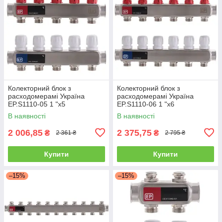
Колекторний блок з
Колекторний блок з
расxодомерамі Україна
расxодомерамі Україна
EP.S1110-05 1 "x5
EP.S1110-06 1 "x6
В наявності
В наявності
2 006,85
2 375,75
₴
₴
2 361 ₴
2 795 ₴
Купити
Купити
–15%
–15%