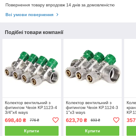
Повернення товару впродовж 14 днів за домовленістю
Всі умови повернення
Подібні товари компанії
Колектор вентильний з
Колектор вентильний з
Коле
фитингом Чехія KP.1123-4
фитингом Чехія KP.1124-3
кран
3/4"x4 ways
1"x3 ways
KP.1
698,40
623,70
357
₴
₴
776 ₴
693 ₴
Купити
Купити