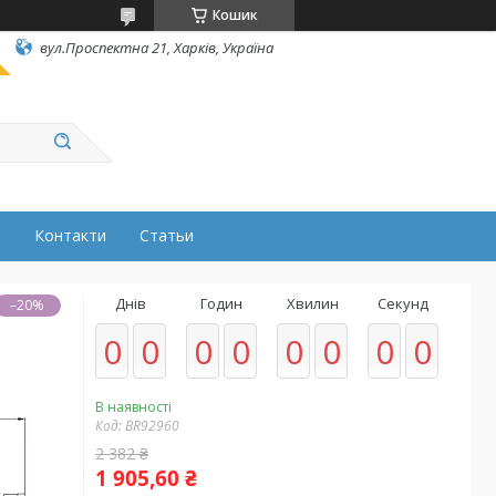
Кошик
вул.Проспектна 21, Харків, Україна
н
Контакти
Статьи
Днів
Годин
Хвилин
Секунд
–20%
0
0
0
0
0
0
0
0
В наявності
Код:
BR92960
2 382 ₴
1 905,60 ₴