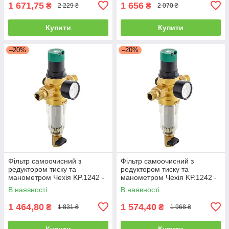
1 671,75
1 656
₴
₴
2 229 ₴
2 070 ₴
Купити
Купити
–20%
–20%
Фільтр самоочисний з
Фільтр самоочисний з
редуктором тиску та
редуктором тиску та
манометром Чехія KP.1242 -
манометром Чехія KP.1242 -
3/4"
1"
В наявності
В наявності
1 464,80
1 574,40
₴
₴
1 831 ₴
1 968 ₴
Купити
Купити