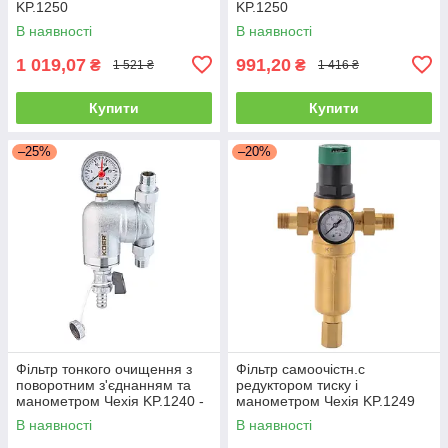
KP.1250
KP.1250
В наявності
В наявності
1 019,07
991,20
₴
₴
1 521 ₴
1 416 ₴
Купити
Купити
–25%
–20%
Фільтр тонкого очищення з
Фільтр самоочістн.с
поворотним з'єднанням та
редуктором тиску і
манометром Чехія KP.1240 -
манометром Чехія KP.1249
1/2"
1/2" НР
В наявності
В наявності