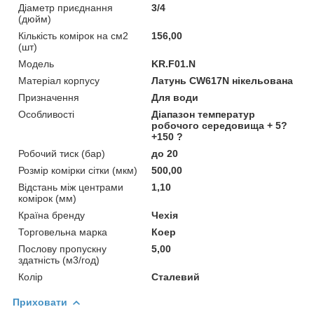
Діаметр приєднання
3/4
(дюйм)
Кількість комірок на см2
156,00
(шт)
Мoдель
KR.F01.N
Матеріал корпусу
Латунь CW617N нікельована
Призначення
Для води
Особливості
Діапазон температур
робочого середовища + 5?
+150 ?
Робочий тиск (бар)
до 20
Розмір комірки сітки (мкм)
500,00
Відстань між центрами
1,10
комірок (мм)
Країна бренду
Чехія
Торговельна марка
Коер
Послову пропускну
5,00
здатність (м3/год)
Колір
Сталевий
Приховати