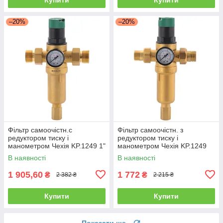
–20%
–20%
Фільтр самоочістн.с
Фільтр самоочістн. з
редуктором тиску і
редуктором тиску і
манометром Чехія KP.1249 1"
манометром Чехія KP.1249
НР
3/4" НР
В наявності
В наявності
1 905,60
1 772
₴
₴
2 382 ₴
2 215 ₴
Купити
Купити
Показати ще