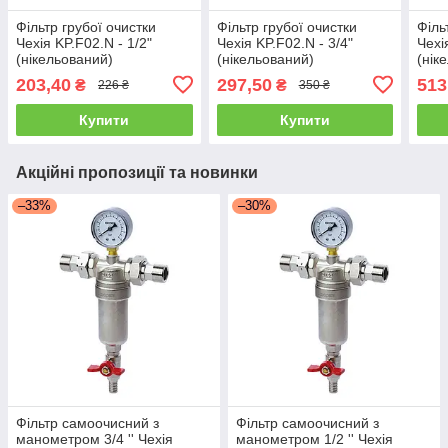
Фільтр грубої очистки
Фільтр грубої очистки
Філь
Чехія KP.F02.N - 1/2"
Чехія KP.F02.N - 3/4"
Чехі
(нікельований)
(нікельований)
(нік
203,40
297,50
513
₴
₴
226 ₴
350 ₴
Купити
Купити
Акційні пропозиції та новинки
–33%
–30%
Фільтр самоочисний з
Фільтр самоочисний з
манометром 3/4 '' Чехія
манометром 1/2 '' Чехія