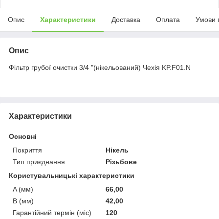
Опис
Характеристики
Доставка
Оплата
Умови 
Опис
Фільтр грубої очистки 3/4 "(нікельований) Чехія KP.F01.N
Характеристики
Основні
Покриття
Нікель
Тип приєднання
Різьбове
Користувальницькі характеристики
A (мм)
66,00
B (мм)
42,00
Гарантійний термін (міс)
120