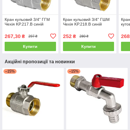
Кран кульовий 3/4" ГГМ
Кран кульовий 3/4" ГШМ
Кран
Чехія KP.217.B синій
Чехія KP.218.B синій
куто
267,30
252
268
₴
₴
297 ₴
280 ₴
Купити
Купити
Акційні пропозиції та новинки
–15%
–15%