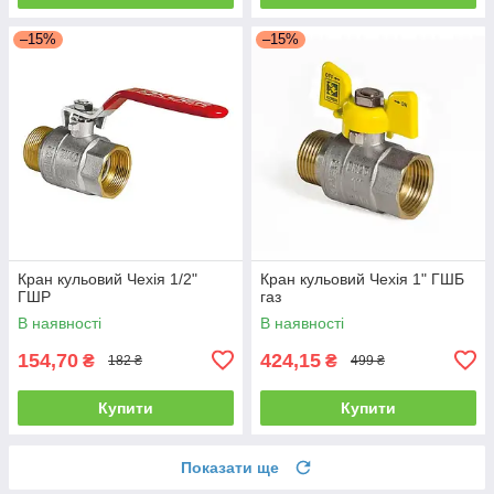
–15%
–15%
Кран кульовий Чехія 1/2"
Кран кульовий Чехія 1" ГШБ
ГШР
газ
В наявності
В наявності
154,70
424,15
₴
₴
182 ₴
499 ₴
Купити
Купити
Показати ще