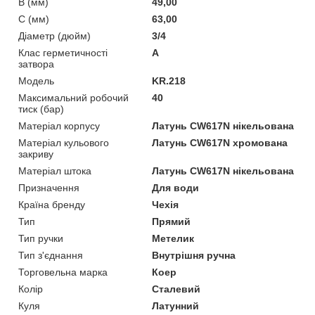
B (мм)
49,00
C (мм)
63,00
Діаметр (дюйм)
3/4
Клас герметичності
А
затвора
Мoдель
KR.218
Максимальний робочий
40
тиск (бар)
Матеріал корпусу
Латунь CW617N нікельована
Матеріал кульового
Латунь CW617N хромована
закриву
Матеріал штока
Латунь CW617N нікельована
Призначення
Для води
Країна бренду
Чехія
Тип
Прямий
Тип ручки
Метелик
Тип з'єднання
Внутрішня ручна
Торговельна марка
Коеp
Колір
Сталевий
Куля
Латунний