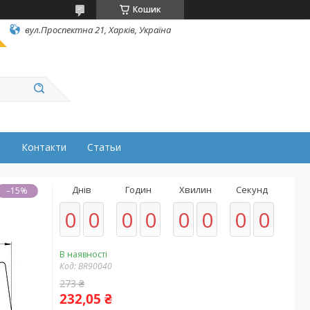
Кошик
вул.Проспектна 21, Харків, Україна
н
Контакти
Статьи
Днів
Годин
Хвилин
Секунд
–15%
0
0
0
0
0
0
0
0
В наявності
Код:
BR90040
273 ₴
232,05 ₴