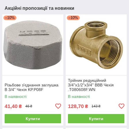
Акційні пропозиції та новинки
–10%
–10%
Трійник редукційний
Різьбове з'єднання заглушка
3/4"х1/2"х3/4" ВВВ Чехія
В 3/4" Чехія KP.P08F
.T080608F.WN
В наявності
В наявності
41,40
128,70
₴
₴
46 ₴
143 ₴
Купити
Купити