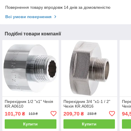
Повернення товару впродовж 14 днів за домовленістю
Всі умови повернення
Подібні товари компанії
Перехідник 1/2 "х1" Чехія
Перехідник 3/4 "x1-1 / 2"
Пере
KR.A0610
Чехія KR.A0816
Чехі
101,70
209,70
94,
₴
₴
113 ₴
233 ₴
Купити
Купити