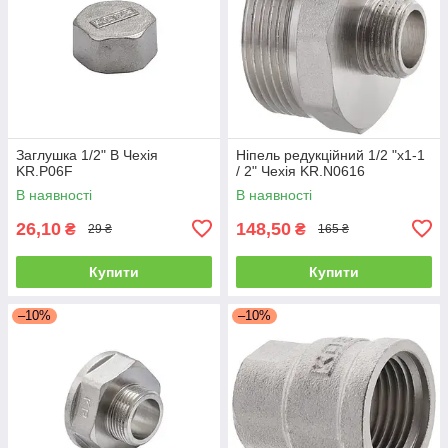
Заглушка 1/2" В Чехія
Ніпель редукційний 1/2 "x1-1
KR.P06F
/ 2" Чехія KR.N0616
В наявності
В наявності
26,10
148,50
₴
₴
29 ₴
165 ₴
Купити
Купити
–10%
–10%