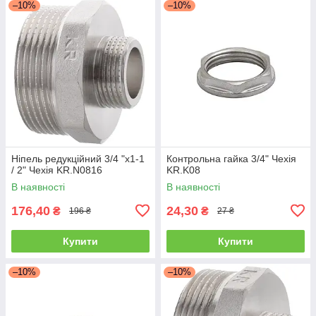
–10%
–10%
Ніпель редукційний 3/4 "x1-1
Контрольна гайка 3/4" Чехія
/ 2" Чехія KR.N0816
KR.K08
В наявності
В наявності
176,40
24,30
₴
₴
196 ₴
27 ₴
Купити
Купити
–10%
–10%