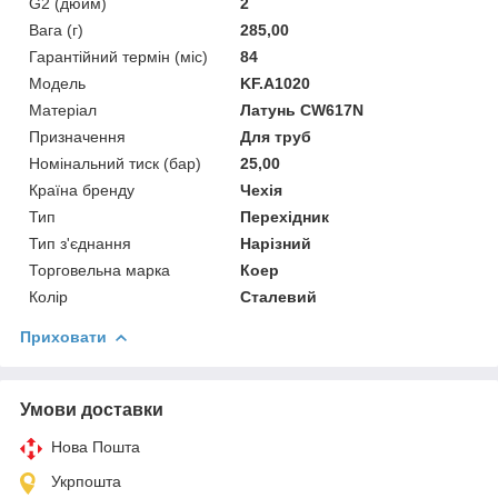
G2 (дюйм)
2
Вага (г)
285,00
Гарантійний термін (міс)
84
Мoдель
KF.A1020
Матеріал
Латунь CW617N
Призначення
Для труб
Номінальний тиск (бар)
25,00
Країна бренду
Чехія
Тип
Перехідник
Тип з'єднання
Нарізний
Торговельна марка
Коеp
Колір
Сталевий
Приховати
Умови доставки
Нова Пошта
Укрпошта