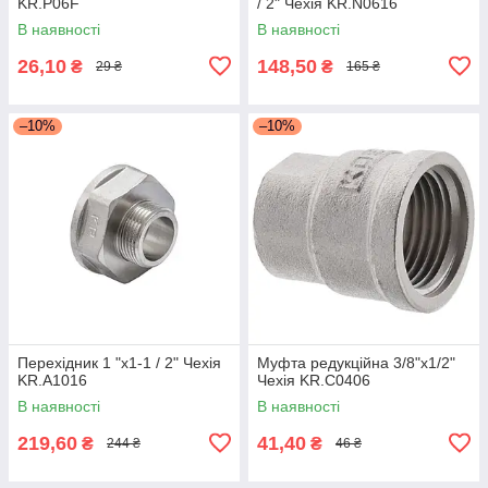
KR.P06F
/ 2" Чехія KR.N0616
В наявності
В наявності
26,10
148,50
₴
₴
29 ₴
165 ₴
–10%
–10%
Перехідник 1 "x1-1 / 2" Чехія
Муфта редукційна 3/8"x1/2"
KR.A1016
Чехія KR.C0406
В наявності
В наявності
219,60
41,40
₴
₴
244 ₴
46 ₴