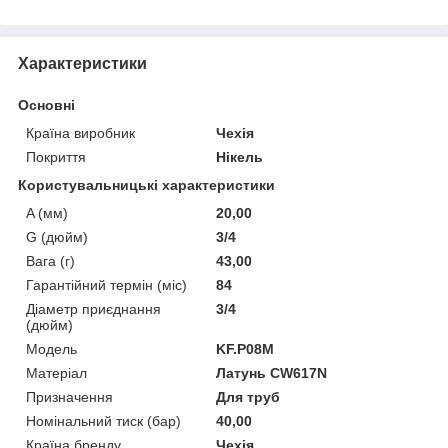
Характеристики
Основні
Країна виробник
Чехія
Покриття
Нікель
Користувальницькі характеристики
A (мм)
20,00
G (дюйм)
3/4
Вага (г)
43,00
Гарантійний термін (міс)
84
Діаметр приєднання
3/4
(дюйм)
Мoдель
KF.P08M
Матеріал
Латунь CW617N
Призначення
Для труб
Номінальний тиск (бар)
40,00
Країна бренду
Чехія