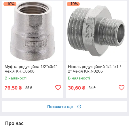
–10%
–10%
Муфта редукційна 1/2"х3/4"
Ніпель редукційний 1/4 "x1 /
Чехія KR.C0608
2" Чехія KR.N0206
В наявності
В наявності
76,50
30,60
₴
₴
85 ₴
34 ₴
Показати ще
Про нас