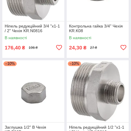
Ніпель редукційний 3/4 "x1-1
Контрольна гайка 3/4" Чехія
/ 2" Чехія KR.N0816
KR.K08
В наявності
В наявності
176,40
24,30
₴
₴
196 ₴
27 ₴
–10%
–10%
Заглушка 1/2" В Чехія
Ніпель редукційний 1/2 "x1-1