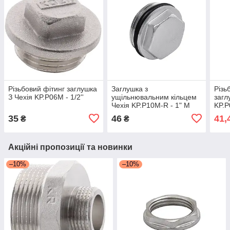
Різьбовий фітинг заглушка
Заглушка з
Різь
З Чехія KP.P06M - 1/2''
ущільнювальним кільцем
загл
Чехія KP.P10M-R - 1" M
KP.
35
46
41,
₴
₴
Акційні пропозиції та новинки
–10%
–10%