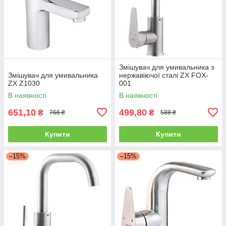
Змішувач для умивальника з
Змішувач для умивальника
нержавіючої сталі ZX FOX-
ZX Z1030
001
В наявності
В наявності
651,10
499,80
₴
₴
766 ₴
588 ₴
Купити
Купити
–15%
–15%