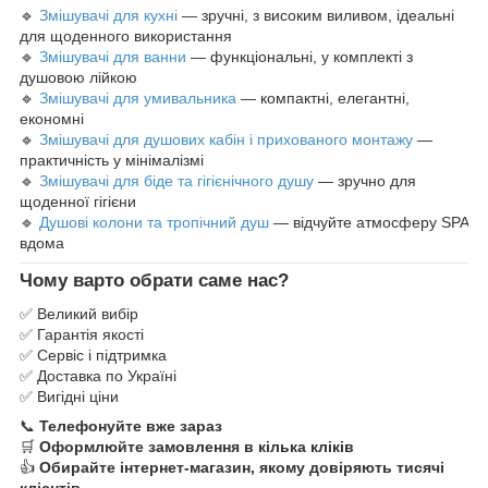
🔹
Змішувачі для кухні
— зручні, з високим виливом, ідеальні
для щоденного використання
🔹
Змішувачі для ванни
— функціональні, у комплекті з
душовою лійкою
🔹
Змішувачі для умивальника
— компактні, елегантні,
економні
🔹
Змішувачі для душових кабін і прихованого монтажу
—
практичність у мінімалізмі
🔹
Змішувачі для біде та гігієнічного душу
— зручно для
щоденної гігієни
🔹
Душові колони та тропічний душ
— відчуйте атмосферу SPA
вдома
Чому варто обрати саме нас?
✅ Великий вибір
✅ Гарантія якості
✅ Сервіс і підтримка
✅ Доставка по Україні
✅ Вигідні ціни
📞
Телефонуйте вже зараз
🛒
Оформлюйте замовлення в кілька кліків
👍
Обирайте інтернет-магазин, якому довіряють тисячі