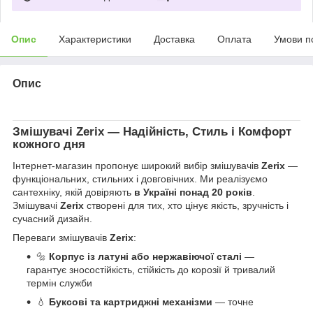
Опис
Характеристики
Доставка
Оплата
Умови п
Опис
Змішувачі
Zerix
— Надійність, Стиль і Комфорт
кожного дня
Інтернет-магазин пропонує широкий вибір змішувачів
Zerix
—
функціональних, стильних і довговічних. Ми реалізуємо
сантехніку, якій довіряють
в Україні понад 20 років
.
Змішувачі
Zerix
створені для тих, хто цінує якість, зручність і
сучасний дизайн.
Переваги змішувачів
Zerix
:
🔩
Корпус із латуні або нержавіючої сталі
—
гарантує зносостійкість, стійкість до корозії й тривалий
термін служби
💧
Буксові та картриджні механізми
— точне