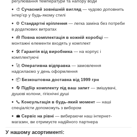
регулювання температури та напору води
🎨
Сучасний зовнішній вигляд
— чудово доповнить
інтер'єр у будь-якому стилі
⚙️
Стандартні кріплення
— легка заміна без потреби
в додаткових витратах
🧰
Повна комплектація в кожній коробці
—
монтажні елементи входять у комплект
🛠️
Гарантія від виробника
— на корпус і
комплектуючі
🚀
Оперативна відправка
— замовлення
надсилаємо у день оформлення
📦
Безкоштовна доставка від 1999 грн
🔄
Підбір комплекту під ваш запит
— змішувачі,
душові колони, гігієнічні душі
📞
Консультація в будь-який момент
— наші
спеціалісти допоможуть з вибором
💼
Сервіс на рівні
— вибираючи наш інтернет-
магазин, ви отримуєте надійного партнера
У нашому асортименті: