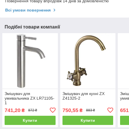
Повернення товару впродовж 14 днів за домовленістю
Всі умови повернення
Подібні товари компанії
Змішувач для
Змішувач для кухні ZX
Зміш
умивальника ZX LR71105-
Z41325-2
умив
1
741,20
750,55
651
₴
₴
872 ₴
883 ₴
Купити
Купити