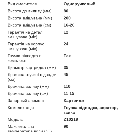
Вид смесителя
Одноручковый
Висота до виливу (мм)
80
Висота змішувача (мм)
200
Висота змішувача (см)
16-20
Гарантія на деталі
12
змішувача (міс)
Гарантія на корпус
24
змішувача (міс)
Гнучка підводка в
Так
комплекті
Диаметр картриджа (мм)
35
Довжина гнучкої підводки
45
(см)
Довжина виливу (мм)
110
Довжина виливу (см)
11-15
Запорный элемент
Картридж
Комплектація
Гнучка підводка, аератор,
гайка
Мoдель
Z10219
Максимальна
90
температура води (°C)