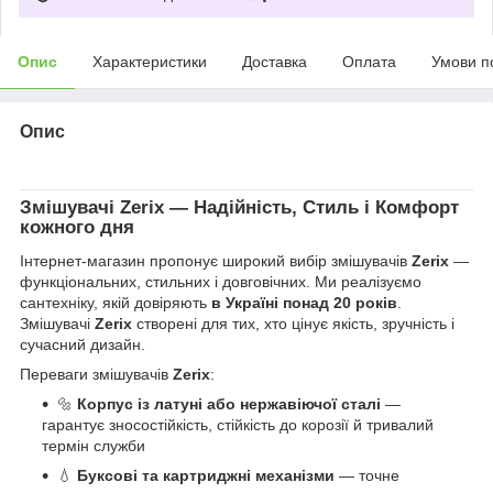
Опис
Характеристики
Доставка
Оплата
Умови п
Опис
Змішувачі
Zerix
— Надійність, Стиль і Комфорт
кожного дня
Інтернет-магазин пропонує широкий вибір змішувачів
Zerix
—
функціональних, стильних і довговічних. Ми реалізуємо
сантехніку, якій довіряють
в Україні понад 20 років
.
Змішувачі
Zerix
створені для тих, хто цінує якість, зручність і
сучасний дизайн.
Переваги змішувачів
Zerix
:
🔩
Корпус із латуні або нержавіючої сталі
—
гарантує зносостійкість, стійкість до корозії й тривалий
термін служби
💧
Буксові та картриджні механізми
— точне