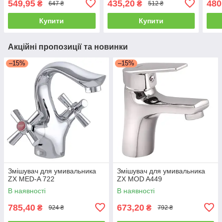
549,95
435,20
480
₴
₴
647 ₴
512 ₴
Купити
Купити
Акційні пропозиції та новинки
–15%
–15%
Змішувач для умивальника
Змішувач для умивальника
ZX MED-A 722
ZX MOD A449
В наявності
В наявності
785,40
673,20
₴
₴
924 ₴
792 ₴