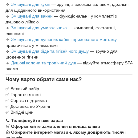
🔹
Змішувачі для кухні
— зручні, з високим виливом, ідеальні
для щоденного використання
🔹
Змішувачі для ванни
— функціональні, у комплекті з
душовою лійкою
🔹
Змішувачі для умивальника
— компактні, елегантні,
економні
🔹
Змішувачі для душових кабін і прихованого монтажу
—
практичність у мінімалізмі
🔹
Змішувачі для біде та гігієнічного душу
— зручно для
щоденної гігієни
🔹
Душові колони та тропічний душ
— відчуйте атмосферу SPA
вдома
Чому варто обрати саме нас?
✅ Великий вибір
✅ Гарантія якості
✅ Сервіс і підтримка
✅ Доставка по Україні
✅ Вигідні ціни
📞
Телефонуйте вже зараз
🛒
Оформлюйте замовлення в кілька кліків
👍
Обирайте інтернет-магазин, якому довіряють тисячі