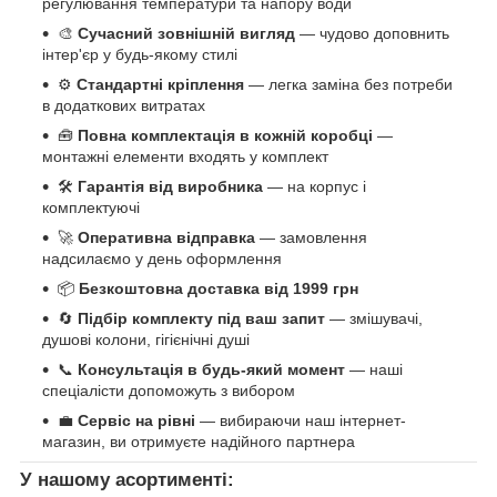
регулювання температури та напору води
🎨
Сучасний зовнішній вигляд
— чудово доповнить
інтер'єр у будь-якому стилі
⚙️
Стандартні кріплення
— легка заміна без потреби
в додаткових витратах
🧰
Повна комплектація в кожній коробці
—
монтажні елементи входять у комплект
🛠️
Гарантія від виробника
— на корпус і
комплектуючі
🚀
Оперативна відправка
— замовлення
надсилаємо у день оформлення
📦
Безкоштовна доставка від 1999 грн
🔄
Підбір комплекту під ваш запит
— змішувачі,
душові колони, гігієнічні душі
📞
Консультація в будь-який момент
— наші
спеціалісти допоможуть з вибором
💼
Сервіс на рівні
— вибираючи наш інтернет-
магазин, ви отримуєте надійного партнера
У нашому асортименті: