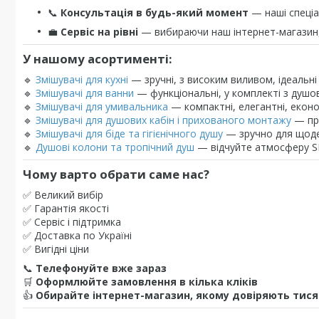
📞
Консультація в будь-який момент
— наші спеці
💼
Сервіс на рівні
— вибираючи наш інтернет-магазин,
У нашому асортименті:
🔹
Змішувачі для кухні
— зручні, з високим виливом, ідеальн
🔹
Змішувачі для ванни
— функціональні, у комплекті з душо
🔹
Змішувачі для умивальника
— компактні, елегантні, екон
🔹
Змішувачі для душових кабін і прихованого монтажу
— пра
🔹
Змішувачі для біде та гігієнічного душу
— зручно для щоден
🔹
Душові колони та тропічний душ
— відчуйте атмосферу S
Чому варто обрати саме нас?
✅ Великий вибір
✅ Гарантія якості
✅ Сервіс і підтримка
✅ Доставка по Україні
✅ Вигідні ціни
📞
Телефонуйте вже зараз
🛒
Оформлюйте замовлення в кілька кліків
👍
Обирайте інтернет-магазин, якому довіряють тисяч