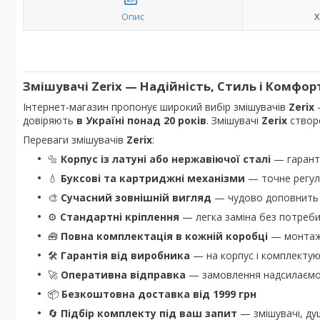
Опис
Х
Змішувачі
Zerix
— Надійність, Стиль і Комфор
Інтернет-магазин пропонує широкий вибір змішувачів
Zerix
—
довіряють
в Україні понад 20 років
. Змішувачі
Zerix
створе
Переваги змішувачів
Zerix
:
🔩
Корпус із латуні або нержавіючої сталі
— гаранту
💧
Буксові та картриджні механізми
— точне регул
🎨
Сучасний зовнішній вигляд
— чудово доповнить і
⚙️
Стандартні кріплення
— легка заміна без потреби
🧰
Повна комплектація в кожній коробці
— монтажн
🛠️
Гарантія від виробника
— на корпус і комплектую
🚀
Оперативна відправка
— замовлення надсилаємо
📦
Безкоштовна доставка від 1999 грн
🔄
Підбір комплекту під ваш запит
— змішувачі, душо