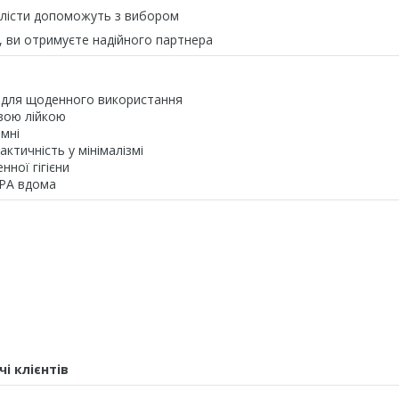
алісти допоможуть з вибором
 ви отримуєте надійного партнера
і для щоденного використання
вою лійкою
омні
ктичність у мінімалізмі
ної гігієни
PA вдома
і клієнтів