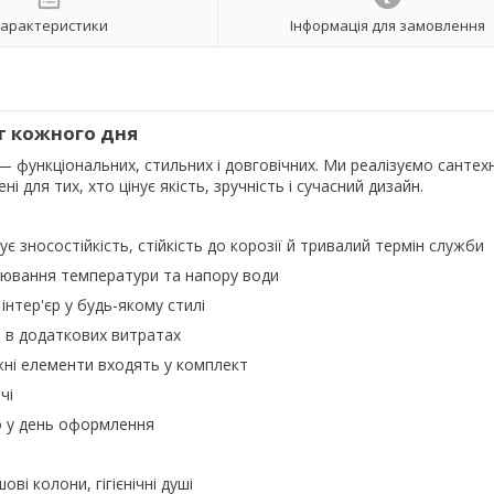
арактеристики
Інформація для замовлення
т кожного дня
 функціональних, стильних і довговічних. Ми реалізуємо сантехні
ні для тих, хто цінує якість, зручність і сучасний дизайн.
є зносостійкість, стійкість до корозії й тривалий термін служби
ювання температури та напору води
нтер'єр у будь-якому стилі
 в додаткових витратах
і елементи входять у комплект
чі
 у день оформлення
ві колони, гігієнічні душі