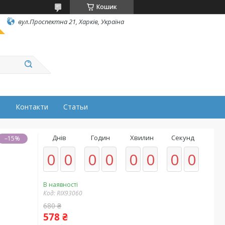
Кошик
вул.Проспектна 21, Харків, Україна
н
Контакти
Статьи
Днів
Годин
Хвилин
Секунд
–15%
0
0
0
0
0
0
0
0
В наявності
Код:
RIX93060
680 ₴
578 ₴