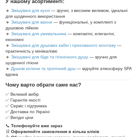
У нашому асортименті:
🔹
Змішувачі для кухні
— зручні, з високим виливом, ідеальні
для щоденного використання
🔹
Змішувачі для ванни
— функціональні, у комплекті з
душовою лійкою
🔹
Змішувачі для умивальника
— компактні, елегантні,
економні
🔹
Змішувачі для душових кабін і прихованого монтажу
—
практичність у мінімалізмі
🔹
Змішувачі для біде та гігієнічного душу
— зручно для
щоденної гігієни
🔹
Душові колони та тропічний душ
— відчуйте атмосферу SPA
вдома
Чому варто обрати саме нас?
✅ Великий вибір
✅ Гарантія якості
✅ Сервіс і підтримка
✅ Доставка по Україні
✅ Вигідні ціни
📞
Телефонуйте вже зараз
🛒
Оформлюйте замовлення в кілька кліків