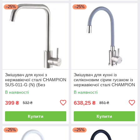
–25%
–25%
Змішувач для кухні з
Змішувач для кухні із
нержавіючої сталі CHAMPION
силіконовим сірим гусаком із
SUS-011-G (N) (Без
нержавіючої сталі CHAMPION
підводних шлангів)
SUS-011 REFL.GRAY
В наявності
В наявності
399
638,25
₴
₴
532 ₴
851 ₴
Купити
Купити
–25%
–25%