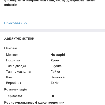
👍
Обирайте інтернет-магазин, якому довіряють тисячі
клієнтів
Приховати
Характеристики
Основні
Монтаж
На виріб
Покриття
Хром
Тип підводки
Гнучка
Тип приєднання
Гайка
Колір
Зелений
Виробник
Zerix
Комплектація
Термостат
Ні
Користувальницькі характеристики