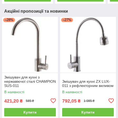
Акційні пропозиції та новинки
–28%
–27%
Змішувач для кухні з
нержавіючої сталі CHAMPION
Змішувач для кухні ZX LUX-
SUS-011
011 з рефлекторним виливом
В наявності
В наявності
421,20
792,05
₴
₴
585 ₴
1 085 ₴
Купити
Купити