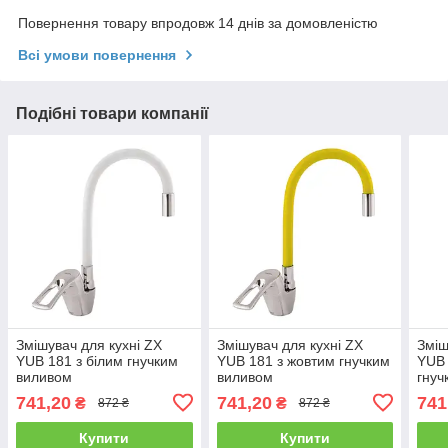
Повернення товару впродовж 14 днів за домовленістю
Всі умови повернення
Подібні товари компанії
Змішувач для кухні ZX
Змішувач для кухні ZX
Зміш
YUB 181 з білим гнучким
YUB 181 з жовтим гнучким
YUB 
виливом
виливом
гнуч
741,20
741,20
741
₴
₴
872 ₴
872 ₴
Купити
Купити