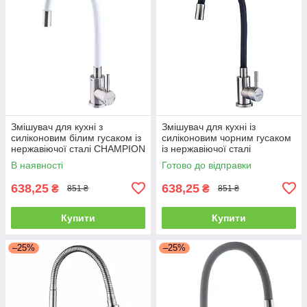
Змішувач для кухні з
Змішувач для кухні із
силіконовим білим гусаком із
силіконовим чорним гусаком
нержавіючої сталі CHAMPION
із нержавіючої сталі
SUS-011 REFL.WHITE
CHAMPION SUS-011
В наявності
Готово до відправки
REFL.BLACK
638,25
638,25
₴
₴
851 ₴
851 ₴
Купити
Купити
–25%
–25%