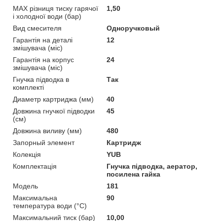
MAX різниця тиску гарячої
1,50
і холодної води (бар)
Вид смесителя
Одноручковый
Гарантія на деталі
12
змішувача (міс)
Гарантія на корпус
24
змішувача (міс)
Гнучка підводка в
Так
комплекті
Диаметр картриджа (мм)
40
Довжина гнучкої підводки
45
(см)
Довжина виливу (мм)
480
Запорный элемент
Картридж
Колекція
YUB
Комплектація
Гнучка підводка, аератор,
посилена гайка
Мoдель
181
Максимальна
90
температура води (°C)
Максимальний тиск (бар)
10,00