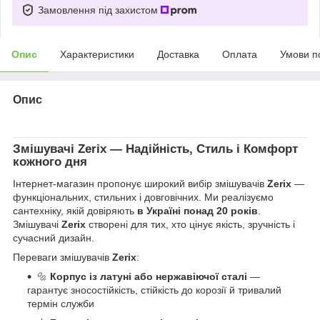
Замовлення під захистом
Опис
Характеристики
Доставка
Оплата
Умови п
Опис
Змішувачі
Zerix
— Надійність, Стиль і Комфорт
кожного дня
Інтернет-магазин пропонує широкий вибір змішувачів
Zerix
—
функціональних, стильних і довговічних. Ми реалізуємо
сантехніку, якій довіряють
в Україні понад 20 років
.
Змішувачі
Zerix
створені для тих, хто цінує якість, зручність і
сучасний дизайн.
Переваги змішувачів
Zerix
:
🔩
Корпус із латуні або нержавіючої сталі
—
гарантує зносостійкість, стійкість до корозії й тривалий
термін служби