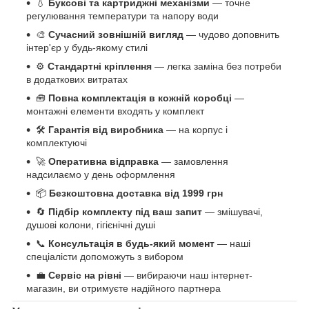
💧
Буксові та картриджні механізми
— точне
регулювання температури та напору води
🎨
Сучасний зовнішній вигляд
— чудово доповнить
інтер'єр у будь-якому стилі
⚙️
Стандартні кріплення
— легка заміна без потреби
в додаткових витратах
🧰
Повна комплектація в кожній коробці
—
монтажні елементи входять у комплект
🛠️
Гарантія від виробника
— на корпус і
комплектуючі
🚀
Оперативна відправка
— замовлення
надсилаємо у день оформлення
📦
Безкоштовна доставка від 1999 грн
🔄
Підбір комплекту під ваш запит
— змішувачі,
душові колони, гігієнічні душі
📞
Консультація в будь-який момент
— наші
спеціалісти допоможуть з вибором
💼
Сервіс на рівні
— вибираючи наш інтернет-
магазин, ви отримуєте надійного партнера