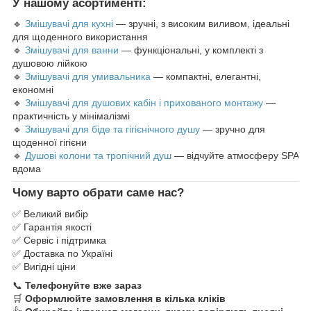
У нашому асортименті:
🔹
Змішувачі для кухні
— зручні, з високим виливом, ідеальні
для щоденного використання
🔹
Змішувачі для ванни
— функціональні, у комплекті з
душовою лійкою
🔹
Змішувачі для умивальника
— компактні, елегантні,
економні
🔹
Змішувачі для душових кабін і прихованого монтажу
—
практичність у мінімалізмі
🔹
Змішувачі для біде та гігієнічного душу
— зручно для
щоденної гігієни
🔹
Душові колони та тропічний душ
— відчуйте атмосферу SPA
вдома
Чому варто обрати саме нас?
✅ Великий вибір
✅ Гарантія якості
✅ Сервіс і підтримка
✅ Доставка по Україні
✅ Вигідні ціни
📞
Телефонуйте вже зараз
🛒
Оформлюйте замовлення в кілька кліків