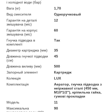
і холодної води (бар)
Вага (кг)
1,70
Вид смесителя
Одноручковый
Гарантія на деталі
12
змішувача (міс)
Гарантія на корпус
60
змішувача (міс)
Гнучка підводка в
Так
комплекті
Диаметр картриджа (мм)
35
Довжина гнучкої підводки
45
(см)
Довжина виливу (мм)
500
Запорный элемент
Картридж
Колекція
LUX
Комплектація
Аератор, гнучка підводка з
неіржавкої сталі (450 мм,
M10*1/2"), кріпильна гайка,
гумові прокладки
Мoдель
11
Максимальна
90