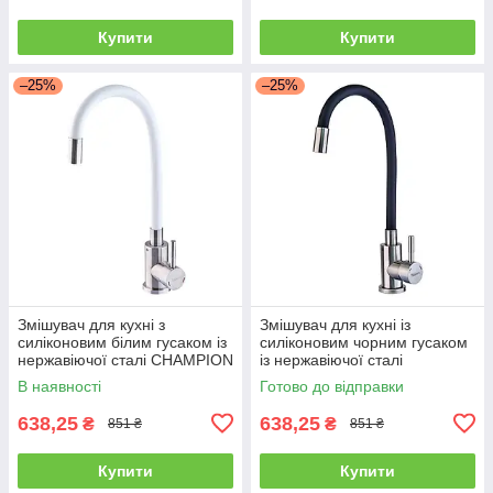
Купити
Купити
–25%
–25%
Змішувач для кухні з
Змішувач для кухні із
силіконовим білим гусаком із
силіконовим чорним гусаком
нержавіючої сталі CHAMPION
із нержавіючої сталі
SUS-011 REFL.WHITE
CHAMPION SUS-011
В наявності
Готово до відправки
REFL.BLACK
638,25
638,25
₴
₴
851 ₴
851 ₴
Купити
Купити