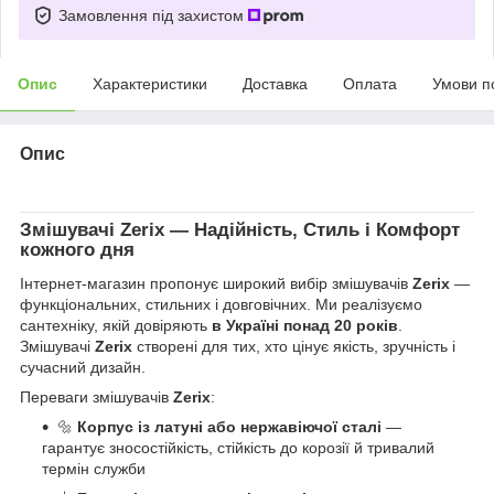
Замовлення під захистом
Опис
Характеристики
Доставка
Оплата
Умови п
Опис
Змішувачі
Zerix
— Надійність, Стиль і Комфорт
кожного дня
Інтернет-магазин пропонує широкий вибір змішувачів
Zerix
—
функціональних, стильних і довговічних. Ми реалізуємо
сантехніку, якій довіряють
в Україні понад 20 років
.
Змішувачі
Zerix
створені для тих, хто цінує якість, зручність і
сучасний дизайн.
Переваги змішувачів
Zerix
:
🔩
Корпус із латуні або нержавіючої сталі
—
гарантує зносостійкість, стійкість до корозії й тривалий
термін служби