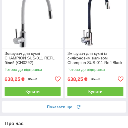
Змішувач для кухні
Змішувач для кухні із
CHAMPION SUS-011 REFL
силіконовим виливом
білий (CH0292)
Champion SUS-011 Refl.Black
(нерж. сталь) (CH0332)
Готово до відправки
Готово до відправки
638,25
638,25
₴
₴
851 ₴
851 ₴
Купити
Купити
Показати ще
Про нас