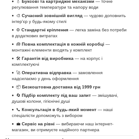
💧
Буксові та картриджні механізми
— точне
регулювання температури та напору води
🎨
Сучасний зовнішній вигляд
— чудово доповнить
інтер'єр у будь-якому стилі
⚙️
Стандартні кріплення
— легка заміна без потреби
в додаткових витратах
🧰
Повна комплектація в кожній коробці
—
монтажні елементи входять у комплект
🛠️
Гарантія від виробника
— на корпус і
комплектуючі
🚀
Оперативна відправка
— замовлення
надсилаємо у день оформлення
📦
Безкоштовна доставка від 1999 грн
🔄
Підбір комплекту під ваш запит
— змішувачі,
душові колони, гігієнічні душі
📞
Консультація в будь-який момент
— наші
спеціалісти допоможуть з вибором
💼
Сервіс на рівні
— вибираючи наш інтернет-
магазин, ви отримуєте надійного партнера