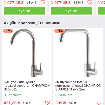
1 077,48
1 077,48
1 0
₴
₴
1 314 ₴
1 314 ₴
Купити
Купити
Акційні пропозиції та новинки
–28%
–25%
Змішувач для кухні з
Змішувач для кухні з
нержавіючої сталі CHAMPION
нержавіючої сталі CHAMPION
SUS-011
SUS-011-G (N) (Без
підводних шлангів)
В наявності
В наявності
421,20
399
₴
₴
585 ₴
532 ₴