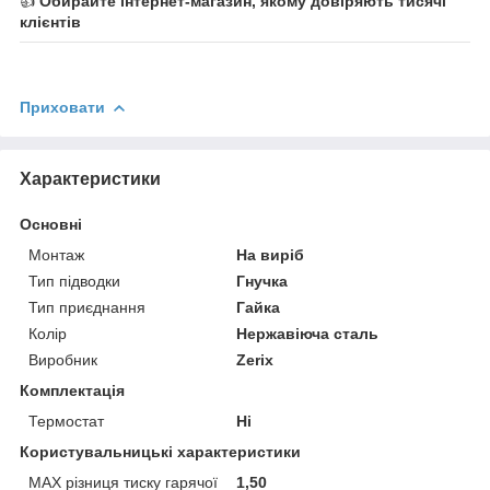
👍
Обирайте інтернет-магазин, якому довіряють тисячі
клієнтів
Приховати
Характеристики
Основні
Монтаж
На виріб
Тип підводки
Гнучка
Тип приєднання
Гайка
Колір
Нержавіюча сталь
Виробник
Zerix
Комплектація
Термостат
Ні
Користувальницькі характеристики
MAX різниця тиску гарячої
1,50