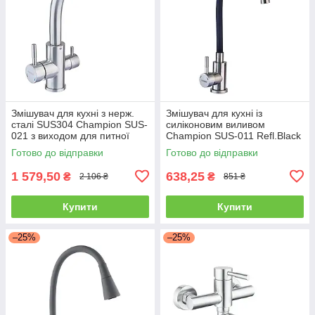
Змішувач для кухні з нерж.
Змішувач для кухні із
сталі SUS304 Champion SUS-
силіконовим виливом
021 з виходом для питної
Champion SUS-011 Refl.Black
води (CH0330)
(нерж. сталь) (CH0332)
Готово до відправки
Готово до відправки
1 579,50
638,25
₴
₴
2 106 ₴
851 ₴
Купити
Купити
–25%
–25%