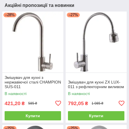
Акційні пропозиції та новинки
–28%
–27%
Змішувач для кухні з
нержавіючої сталі CHAMPION
Змішувач для кухні ZX LUX-
SUS-011
011 з рефлекторним виливом
В наявності
В наявності
421,20
792,05
₴
₴
585 ₴
1 085 ₴
Купити
Купити
–25%
–25%