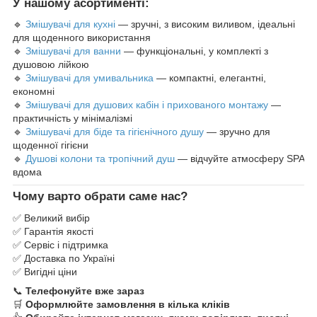
У нашому асортименті:
🔹
Змішувачі для кухні
— зручні, з високим виливом, ідеальні
для щоденного використання
🔹
Змішувачі для ванни
— функціональні, у комплекті з
душовою лійкою
🔹
Змішувачі для умивальника
— компактні, елегантні,
економні
🔹
Змішувачі для душових кабін і прихованого монтажу
—
практичність у мінімалізмі
🔹
Змішувачі для біде та гігієнічного душу
— зручно для
щоденної гігієни
🔹
Душові колони та тропічний душ
— відчуйте атмосферу SPA
вдома
Чому варто обрати саме нас?
✅ Великий вибір
✅ Гарантія якості
✅ Сервіс і підтримка
✅ Доставка по Україні
✅ Вигідні ціни
📞
Телефонуйте вже зараз
🛒
Оформлюйте замовлення в кілька кліків