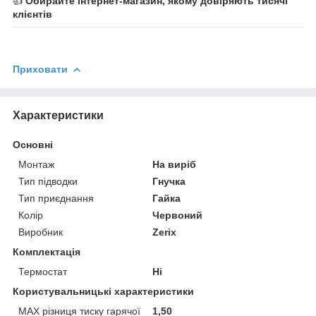
👍
Обирайте інтернет-магазин, якому довіряють тисячі
клієнтів
Приховати
Характеристики
Основні
Монтаж
На виріб
Тип підводки
Гнучка
Тип приєднання
Гайка
Колір
Червоний
Виробник
Zerix
Комплектація
Термостат
Ні
Користувальницькі характеристики
MAX різниця тиску гарячої
1,50