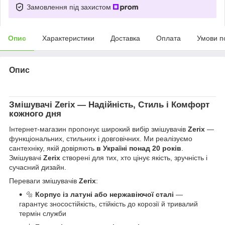
Замовлення під захистом
Опис
Характеристики
Доставка
Оплата
Умови п
Опис
Змішувачі
Zerix
— Надійність, Стиль і Комфорт
кожного дня
Інтернет-магазин пропонує широкий вибір змішувачів
Zerix
—
функціональних, стильних і довговічних. Ми реалізуємо
сантехніку, якій довіряють
в Україні понад 20 років
.
Змішувачі
Zerix
створені для тих, хто цінує якість, зручність і
сучасний дизайн.
Переваги змішувачів
Zerix
:
🔩
Корпус із латуні або нержавіючої сталі
—
гарантує зносостійкість, стійкість до корозії й тривалий
термін служби