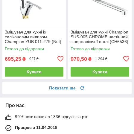
Змішувач для кухні із
Змішувач для кухні Champion
силіконовим виливом
SUS-005 CHROME настінний
Champion YUB 011-279 (Nut)
з нержавіючої сталі (CH6536)
Refl.Grey (MI6425)
Готово до відправки
Готово до відправки
695,25
970,50
₴
₴
927 ₴
1 294 ₴
Купити
Купити
Показати ще
Про нас
99% позитивних з 1336 відгуків за рік
Працює з 11.04.2018