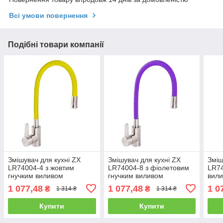
Всі умови повернення
Подібні товари компанії
Змішувач для кухні ZX
Змішувач для кухні ZX
Зміш
LR74004-4 з жовтим
LR74004-8 з фіолетовим
LR74
гнучким виливом
гнучким виливом
вил
1 077,48
1 077,48
1 0
₴
₴
1 314 ₴
1 314 ₴
Купити
Купити