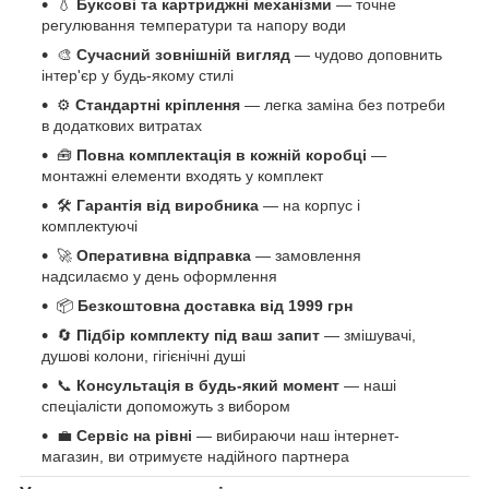
💧
Буксові та картриджні механізми
— точне
регулювання температури та напору води
🎨
Сучасний зовнішній вигляд
— чудово доповнить
інтер'єр у будь-якому стилі
⚙️
Стандартні кріплення
— легка заміна без потреби
в додаткових витратах
🧰
Повна комплектація в кожній коробці
—
монтажні елементи входять у комплект
🛠️
Гарантія від виробника
— на корпус і
комплектуючі
🚀
Оперативна відправка
— замовлення
надсилаємо у день оформлення
📦
Безкоштовна доставка від 1999 грн
🔄
Підбір комплекту під ваш запит
— змішувачі,
душові колони, гігієнічні душі
📞
Консультація в будь-який момент
— наші
спеціалісти допоможуть з вибором
💼
Сервіс на рівні
— вибираючи наш інтернет-
магазин, ви отримуєте надійного партнера