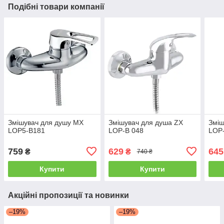
Подібні товари компанії
Змішувач для душу MX
Змішувач для душа ZX
Зміш
LOP5-B181
LOP-B 048
LOP
759
629
645
₴
₴
740 ₴
Купити
Купити
Акційні пропозиції та новинки
–19%
–19%