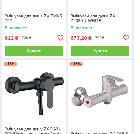
Змішувач для душа ZX TMK5
Змішувач для душа ZX
722
Z2030-7 WHITE
В наявності
В наявності
612
673,20
₴
₴
720 ₴
792 ₴
Купити
Купити
–15%
–15%
Змішувач для душу ZX DAX-
003 Black з нержавіючої сталі
Змішувач для душа ZX FAB-5