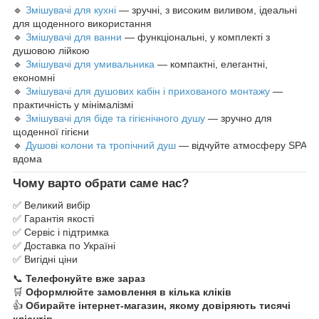
🔹
Змішувачі для кухні
— зручні, з високим виливом, ідеальні
для щоденного використання
🔹
Змішувачі для ванни
— функціональні, у комплекті з
душовою лійкою
🔹
Змішувачі для умивальника
— компактні, елегантні,
економні
🔹
Змішувачі для душових кабін і прихованого монтажу
—
практичність у мінімалізмі
🔹
Змішувачі для біде та гігієнічного душу
— зручно для
щоденної гігієни
🔹
Душові колони та тропічний душ
— відчуйте атмосферу SPA
вдома
Чому варто обрати саме нас?
✅ Великий вибір
✅ Гарантія якості
✅ Сервіс і підтримка
✅ Доставка по Україні
✅ Вигідні ціни
📞
Телефонуйте вже зараз
🛒
Оформлюйте замовлення в кілька кліків
👍
Обирайте інтернет-магазин, якому довіряють тисячі