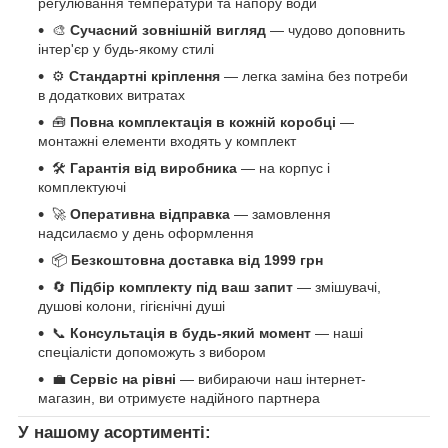
регулювання температури та напору води
🎨
Сучасний зовнішній вигляд
— чудово доповнить
інтер'єр у будь-якому стилі
⚙️
Стандартні кріплення
— легка заміна без потреби
в додаткових витратах
🧰
Повна комплектація в кожній коробці
—
монтажні елементи входять у комплект
🛠️
Гарантія від виробника
— на корпус і
комплектуючі
🚀
Оперативна відправка
— замовлення
надсилаємо у день оформлення
📦
Безкоштовна доставка від 1999 грн
🔄
Підбір комплекту під ваш запит
— змішувачі,
душові колони, гігієнічні душі
📞
Консультація в будь-який момент
— наші
спеціалісти допоможуть з вибором
💼
Сервіс на рівні
— вибираючи наш інтернет-
магазин, ви отримуєте надійного партнера
У нашому асортименті: