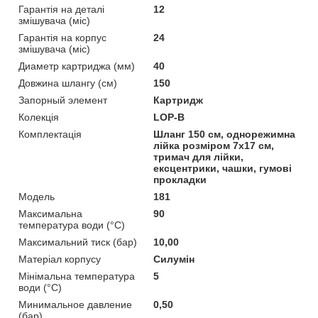
Гарантія на деталі
12
змішувача (міс)
Гарантія на корпус
24
змішувача (міс)
Диаметр картриджа (мм)
40
Довжина шлангу (см)
150
Запорный элемент
Картридж
Колекція
LOP-B
Комплектація
Шланг 150 см, однорежимна
лійка розміром 7х17 см,
тримач для лійки,
ексцентрики, чашки, гумові
прокладки
Мoдель
181
Максимальна
90
температура води (°C)
Максимальний тиск (бар)
10,00
Матеріал корпусу
Силумін
Мінімальна температура
5
води (°C)
Минимальное давление
0,50
(бар)