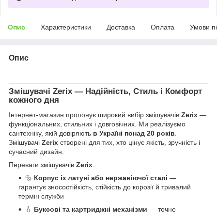
Опис
Характеристики
Доставка
Оплата
Умови п
Опис
Змішувачі
Zerix
— Надійність, Стиль і Комфорт
кожного дня
Інтернет-магазин пропонує широкий вибір змішувачів
Zerix
—
функціональних, стильних і довговічних. Ми реалізуємо
сантехніку, якій довіряють
в Україні понад 20 років
.
Змішувачі
Zerix
створені для тих, хто цінує якість, зручність і
сучасний дизайн.
Переваги змішувачів
Zerix
:
🔩
Корпус із латуні або нержавіючої сталі
—
гарантує зносостійкість, стійкість до корозії й тривалий
термін служби
💧
Буксові та картриджні механізми
— точне