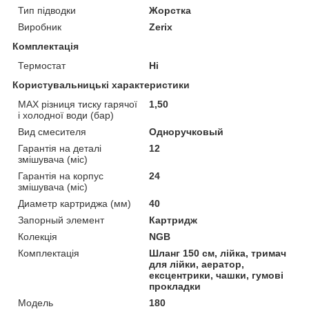
Тип підводки
Жорстка
Виробник
Zerix
Комплектація
Термостат
Ні
Користувальницькі характеристики
MAX різниця тиску гарячої
1,50
і холодної води (бар)
Вид смесителя
Одноручковый
Гарантія на деталі
12
змішувача (міс)
Гарантія на корпус
24
змішувача (міс)
Диаметр картриджа (мм)
40
Запорный элемент
Картридж
Колекція
NGB
Комплектація
Шланг 150 см, лійка, тримач
для лійки, аератор,
ексцентрики, чашки, гумові
прокладки
Мoдель
180