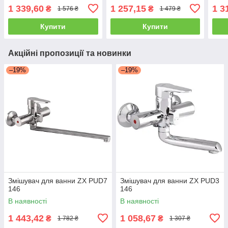
1 339,60
1 257,15
1 3
₴
₴
1 576 ₴
1 479 ₴
Купити
Купити
Акційні пропозиції та новинки
–19%
–19%
Змішувач для ванни ZX PUD7
Змішувач для ванни ZX PUD3
146
146
В наявності
В наявності
1 443,42
1 058,67
₴
₴
1 782 ₴
1 307 ₴