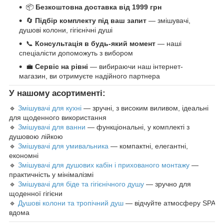
📦
Безкоштовна доставка від 1999 грн
🔄
Підбір комплекту під ваш запит
— змішувачі,
душові колони, гігієнічні душі
📞
Консультація в будь-який момент
— наші
спеціалісти допоможуть з вибором
💼
Сервіс на рівні
— вибираючи наш інтернет-
магазин, ви отримуєте надійного партнера
У нашому асортименті:
🔹
Змішувачі для кухні
— зручні, з високим виливом, ідеальні
для щоденного використання
🔹
Змішувачі для ванни
— функціональні, у комплекті з
душовою лійкою
🔹
Змішувачі для умивальника
— компактні, елегантні,
економні
🔹
Змішувачі для душових кабін і прихованого монтажу
—
практичність у мінімалізмі
🔹
Змішувачі для біде та гігієнічного душу
— зручно для
щоденної гігієни
🔹
Душові колони та тропічний душ
— відчуйте атмосферу SPA
вдома