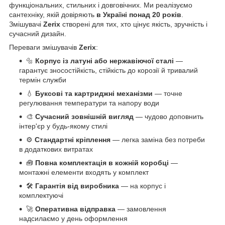
функціональних, стильних і довговічних. Ми реалізуємо
сантехніку, якій довіряють
в Україні понад 20 років
.
Змішувачі
Zerix
створені для тих, хто цінує якість, зручність і
сучасний дизайн.
Переваги змішувачів
Zerix
:
🔩
Корпус із латуні або нержавіючої сталі
—
гарантує зносостійкість, стійкість до корозії й тривалий
термін служби
💧
Буксові та картриджні механізми
— точне
регулювання температури та напору води
🎨
Сучасний зовнішній вигляд
— чудово доповнить
інтер'єр у будь-якому стилі
⚙️
Стандартні кріплення
— легка заміна без потреби
в додаткових витратах
🧰
Повна комплектація в кожній коробці
—
монтажні елементи входять у комплект
🛠️
Гарантія від виробника
— на корпус і
комплектуючі
🚀
Оперативна відправка
— замовлення
надсилаємо у день оформлення