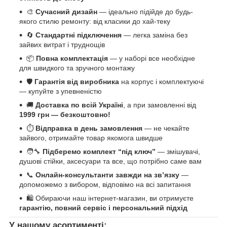
🎨
Сучасний дизайн
— ідеально підійде до будь-
якого стилю ремонту: від класики до хай-теку
🔄
Стандартні підключення
— легка заміна без
зайвих витрат і труднощів
📦
Повна комплектація
— у наборі все необхідне
для швидкого та зручного монтажу
🛡️
Гарантія від виробника
на корпус і комплектуючі
— купуйте з упевненістю
🚚
Доставка по всій Україні
, а при замовленні від
1999 грн — безкоштовно!
⏱️
Відправка в день замовлення
— не чекайте
зайвого, отримайте товар якомога швидше
🧑‍🔧
Підберемо комплект “під ключ”
— змішувачі,
душові стійки, аксесуари та все, що потрібно саме вам
📞
Онлайн-консультанти завжди на зв’язку
—
допоможемо з вибором, відповімо на всі запитання
🛍️ Обираючи наш інтернет-магазин, ви отримуєте
гарантію, повний сервіс і персональний підхід
У нашому асортименті: