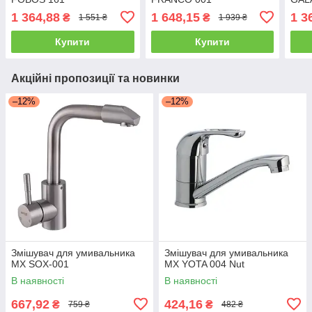
1 364,88
1 648,15
1 3
₴
₴
1 551 ₴
1 939 ₴
Купити
Купити
Акційні пропозиції та новинки
–12%
–12%
Змішувач для умивальника
Змішувач для умивальника
MX SOX-001
MX YOTA 004 Nut
В наявності
В наявності
667,92
424,16
₴
₴
759 ₴
482 ₴