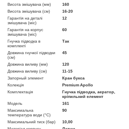
Висота змішувача (мм)
160
Висота змішувача (см)
16-20
Гарантія на деталі
12
змішувача (міс)
Гарантія на корпус
60
змішувача (міс)
Гнучка підводка в
Так
комплекті
Довжина гнучкої підводки
45
(см)
Довжина виливу (мм)
120
Довжина виливу (см)
11-15
Запорный элемент
Кран букса
Колекція
Premium Apollo
Комплектація
Гнучка підводка, аератор,
кріпильний елемент
Мoдель
161
Максимальна
90
температура води (°C)
Максимальний тиск (бар)
10,00
Матеріал корпусу
Латунь