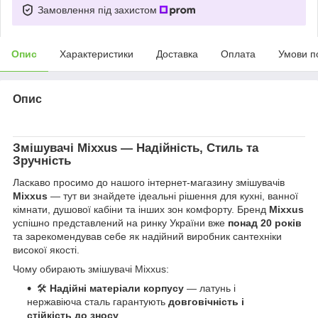
Замовлення під захистом
Опис
Характеристики
Доставка
Оплата
Умови п
Опис
Змішувачі
Mixxus
— Надійність, Стиль та
Зручність
Ласкаво просимо до нашого інтернет-магазину змішувачів
Mixxus
— тут ви знайдете ідеальні рішення для кухні, ванної
кімнати, душової кабіни та інших зон комфорту. Бренд
Mixxus
успішно представлений на ринку України вже
понад 20 років
та зарекомендував себе як надійний виробник сантехніки
високої якості.
Чому обирають змішувачі Mixxus:
🛠
Надійні матеріали корпусу
— латунь і
нержавіюча сталь гарантують
довговічність і
стійкість до зносу