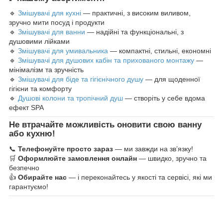
🔹
Змішувачі для кухні
— практичні, з високим виливом,
зручно мити посуд і продукти
🔹
Змішувачі для ванни
— надійні та функціональні, з
душовими лійками
🔹
Змішувачі для умивальника
— компактні, стильні, економні
🔹
Змішувачі для душових кабін та прихованого монтажу
—
мінімалізм та зручність
🔹
Змішувачі для біде та гігієнічного душу
— для щоденної
гігієни та комфорту
🔹
Душові колони та тропічний душ
— створіть у себе вдома
ефект SPA
Не втрачайте можливість оновити свою ванну
або кухню!
📞
Телефонуйте просто зараз
— ми завжди на зв’язку!
🛒
Оформлюйте замовлення онлайн
— швидко, зручно та
безпечно
👍
Обирайте нас
— і переконайтесь у якості та сервісі, які ми
гарантуємо!