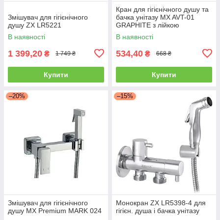
Кран для гігієнічного душу та
Змішувач для гігієнічного
бачка унітазу MX AVT-01
душу ZX LR5221
GRAPHITE з лійкою
В наявності
В наявності
1 399,20
534,40
₴
₴
1 749 ₴
668 ₴
Купити
Купити
–20%
–15%
Змішувач для гігієнічного
Монокран ZX LR5398-4 для
душу MX Premium MARK 024
гігієн. душа і бачка унітазу