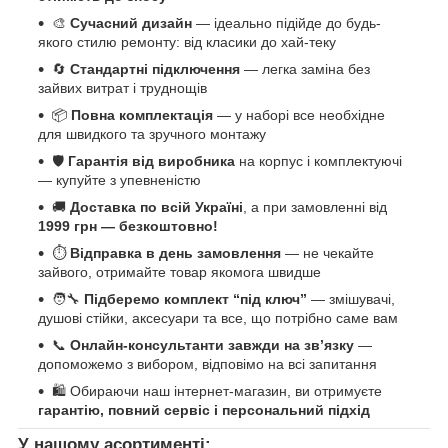
🎨
Сучасний дизайн
— ідеально підійде до будь-
якого стилю ремонту: від класики до хай-теку
🔄
Стандартні підключення
— легка заміна без
зайвих витрат і труднощів
📦
Повна комплектація
— у наборі все необхідне
для швидкого та зручного монтажу
🛡️
Гарантія від виробника
на корпус і комплектуючі
— купуйте з упевненістю
🚚
Доставка по всій Україні
, а при замовленні від
1999 грн — безкоштовно!
⏱️
Відправка в день замовлення
— не чекайте
зайвого, отримайте товар якомога швидше
🧑‍🔧
Підберемо комплект “під ключ”
— змішувачі,
душові стійки, аксесуари та все, що потрібно саме вам
📞
Онлайн-консультанти завжди на зв’язку
—
допоможемо з вибором, відповімо на всі запитання
🛍️ Обираючи наш інтернет-магазин, ви отримуєте
гарантію, повний сервіс і персональний підхід
У нашому асортименті: