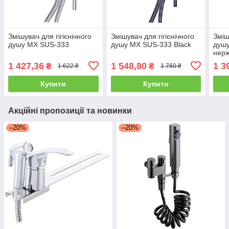
Змішувач для гігієнічного
Змішувач для гігієнічного
Зміш
душу MX SUS-333
душу MX SUS-333 Black
душу
нерж
1 427,36
1 548,80
1 3
₴
₴
1 622 ₴
1 760 ₴
Купити
Купити
Акційні пропозиції та новинки
–20%
–20%