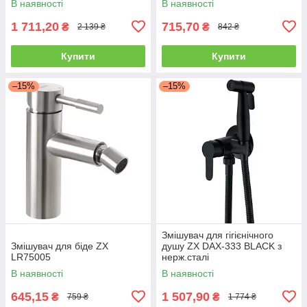
В наявності
В наявності
1 711,20
715,70
₴
₴
2 139 ₴
842 ₴
Купити
Купити
–15%
–15%
Змішувач для гігієнічного
Змішувач для біде ZX
душу ZX DAX-333 BLACK з
LR75005
нерж.сталі
В наявності
В наявності
645,15
1 507,90
₴
₴
759 ₴
1 774 ₴