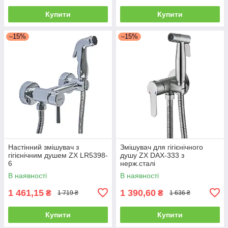
Купити
Купити
–15%
–15%
Настінний змішувач з
Змішувач для гігієнічного
гігієнічним душем ZX LR5398-
душу ZX DAX-333 з
6
нерж.сталі
В наявності
В наявності
1 461,15
1 390,60
₴
₴
1 719 ₴
1 636 ₴
Купити
Купити