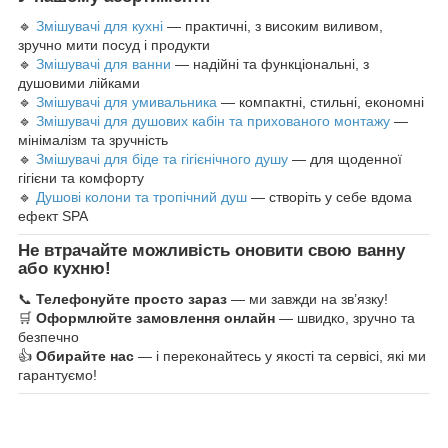
🔹
Змішувачі для кухні
— практичні, з високим виливом,
зручно мити посуд і продукти
🔹
Змішувачі для ванни
— надійні та функціональні, з
душовими лійками
🔹
Змішувачі для умивальника
— компактні, стильні, економні
🔹
Змішувачі для душових кабін та прихованого монтажу
—
мінімалізм та зручність
🔹
Змішувачі для біде та гігієнічного душу
— для щоденної
гігієни та комфорту
🔹
Душові колони та тропічний душ
— створіть у себе вдома
ефект SPA
Не втрачайте можливість оновити свою ванну
або кухню!
📞
Телефонуйте просто зараз
— ми завжди на зв’язку!
🛒
Оформлюйте замовлення онлайн
— швидко, зручно та
безпечно
👍
Обирайте нас
— і переконайтесь у якості та сервісі, які ми
гарантуємо!