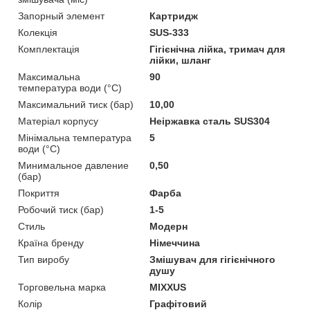
Запорный элемент
Картридж
Колекція
SUS-333
Комплектація
Гігієнічна лійка, тримач для
лійки, шланг
Максимальна
90
температура води (°C)
Максимальний тиск (бар)
10,00
Матеріал корпусу
Неіржавка сталь SUS304
Мінімальна температура
5
води (°C)
Минимальное давление
0,50
(бар)
Покриття
Фарба
Робочий тиск (бар)
1-5
Стиль
Модерн
Країна бренду
Німеччина
Тип виробу
Змішувач для гігієнічного
душу
Торговельна марка
MIXXUS
Колір
Графітовий