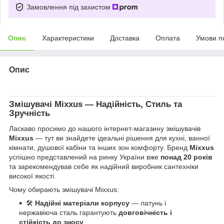
Замовлення під захистом
Опис
Характеристики
Доставка
Оплата
Умови п
Опис
Змішувачі
Mixxus
— Надійність, Стиль та
Зручність
Ласкаво просимо до нашого інтернет-магазину змішувачів
Mixxus
— тут ви знайдете ідеальні рішення для кухні, ванної
кімнати, душової кабіни та інших зон комфорту. Бренд
Mixxus
успішно представлений на ринку України вже
понад 20 років
та зарекомендував себе як надійний виробник сантехніки
високої якості.
Чому обирають змішувачі Mixxus:
🛠
Надійні матеріали корпусу
— латунь і
нержавіюча сталь гарантують
довговічність і
стійкість до зносу