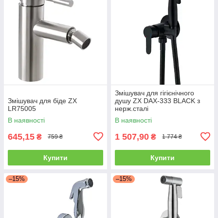
Змішувач для гігієнічного
Змішувач для біде ZX
душу ZX DAX-333 BLACK з
LR75005
нерж.сталі
В наявності
В наявності
645,15
1 507,90
₴
₴
759 ₴
1 774 ₴
Купити
Купити
–15%
–15%