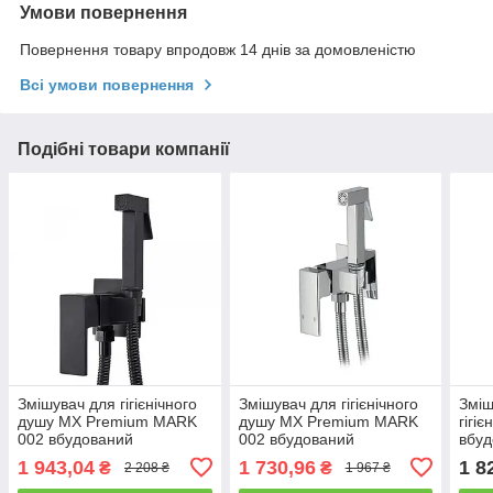
Умови повернення
Повернення товару впродовж 14 днів за домовленістю
Всі умови повернення
Подібні товари компанії
Змішувач для гігієнічного
Змішувач для гігієнічного
Зміш
душу MX Premium MARK
душу MX Premium MARK
гігі
002 вбудований
002 вбудований
вбу
PRE
1 943,04
1 730,96
1 8
₴
₴
2 208 ₴
1 967 ₴