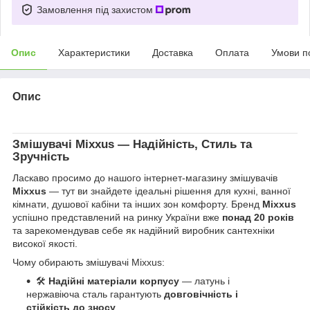
Замовлення під захистом
Опис
Характеристики
Доставка
Оплата
Умови п
Опис
Змішувачі
Mixxus
— Надійність, Стиль та
Зручність
Ласкаво просимо до нашого інтернет-магазину змішувачів
Mixxus
— тут ви знайдете ідеальні рішення для кухні, ванної
кімнати, душової кабіни та інших зон комфорту. Бренд
Mixxus
успішно представлений на ринку України вже
понад 20 років
та зарекомендував себе як надійний виробник сантехніки
високої якості.
Чому обирають змішувачі Mixxus:
🛠
Надійні матеріали корпусу
— латунь і
нержавіюча сталь гарантують
довговічність і
стійкість до зносу