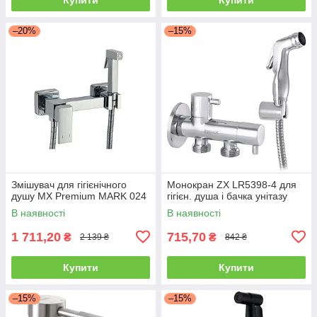
–20%
–15%
Змішувач для гігієнічного
Монокран ZX LR5398-4 для
душу MX Premium MARK 024
гігієн. душа і бачка унітазу
В наявності
В наявності
1 711,20
715,70
₴
₴
2 139 ₴
842 ₴
Купити
Купити
–15%
–15%