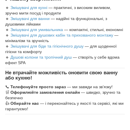
🔹
Змішувачі для кухні
— практичні, з високим виливом,
зручно мити посуд і продукти
🔹
Змішувачі для ванни
— надійні та функціональні, з
душовими лійками
🔹
Змішувачі для умивальника
— компактні, стильні, економні
🔹
Змішувачі для душових кабін та прихованого монтажу
—
мінімалізм та зручність
🔹
Змішувачі для біде та гігієнічного душу
— для щоденної
гігієни та комфорту
🔹
Душові колони та тропічний душ
— створіть у себе вдома
ефект SPA
Не втрачайте можливість оновити свою ванну
або кухню!
📞
Телефонуйте просто зараз
— ми завжди на зв’язку!
🛒
Оформлюйте замовлення онлайн
— швидко, зручно та
безпечно
👍
Обирайте нас
— і переконайтесь у якості та сервісі, які ми
гарантуємо!