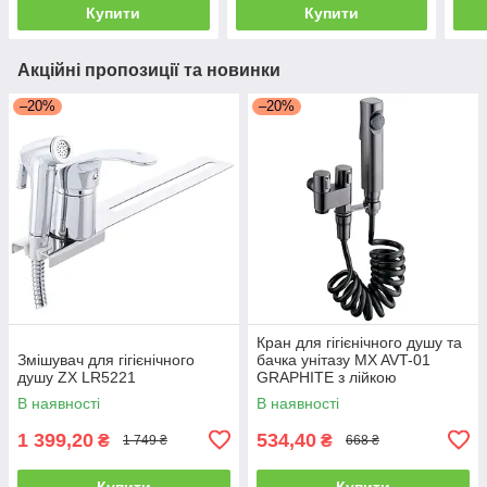
Купити
Купити
Акційні пропозиції та новинки
–20%
–20%
Кран для гігієнічного душу та
Змішувач для гігієнічного
бачка унітазу MX AVT-01
душу ZX LR5221
GRAPHITE з лійкою
В наявності
В наявності
1 399,20
534,40
₴
₴
1 749 ₴
668 ₴
Купити
Купити