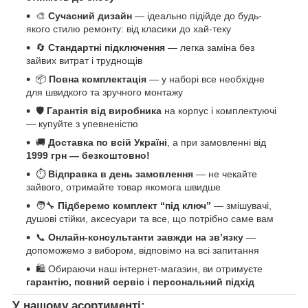
🎨
Сучасний дизайн
— ідеально підійде до будь-
якого стилю ремонту: від класики до хай-теку
🔄
Стандартні підключення
— легка заміна без
зайвих витрат і труднощів
📦
Повна комплектація
— у наборі все необхідне
для швидкого та зручного монтажу
🛡️
Гарантія від виробника
на корпус і комплектуючі
— купуйте з упевненістю
🚚
Доставка по всій Україні
, а при замовленні від
1999 грн — безкоштовно!
⏱️
Відправка в день замовлення
— не чекайте
зайвого, отримайте товар якомога швидше
🧑‍🔧
Підберемо комплект “під ключ”
— змішувачі,
душові стійки, аксесуари та все, що потрібно саме вам
📞
Онлайн-консультанти завжди на зв’язку
—
допоможемо з вибором, відповімо на всі запитання
🛍️ Обираючи наш інтернет-магазин, ви отримуєте
гарантію, повний сервіс і персональний підхід
У нашому асортименті: