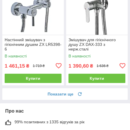
Настінний змішувач з
Змішувач для гігієнічного
гігієнічним душем ZX LR5398-
душу ZX DAX-333 з
6
нерж.сталі
В наявності
В наявності
1 461,15
1 390,60
₴
₴
1 719 ₴
1 636 ₴
Купити
Купити
Показати ще
Про нас
99% позитивних з 1335 відгуків за рік