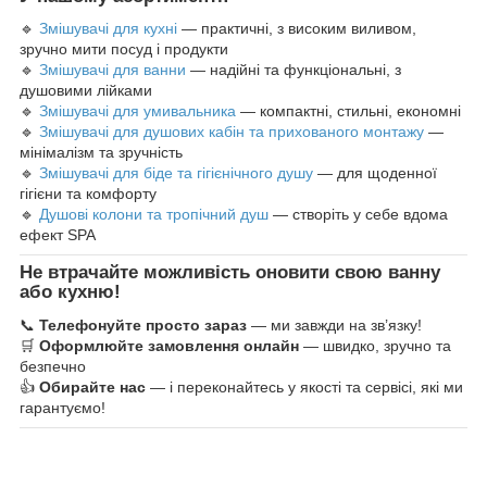
🔹
Змішувачі для кухні
— практичні, з високим виливом,
зручно мити посуд і продукти
🔹
Змішувачі для ванни
— надійні та функціональні, з
душовими лійками
🔹
Змішувачі для умивальника
— компактні, стильні, економні
🔹
Змішувачі для душових кабін та прихованого монтажу
—
мінімалізм та зручність
🔹
Змішувачі для біде та гігієнічного душу
— для щоденної
гігієни та комфорту
🔹
Душові колони та тропічний душ
— створіть у себе вдома
ефект SPA
Не втрачайте можливість оновити свою ванну
або кухню!
📞
Телефонуйте просто зараз
— ми завжди на зв’язку!
🛒
Оформлюйте замовлення онлайн
— швидко, зручно та
безпечно
👍
Обирайте нас
— і переконайтесь у якості та сервісі, які ми
гарантуємо!