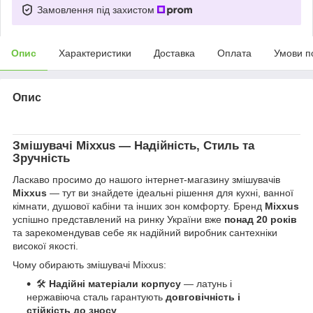
Замовлення під захистом
Опис
Характеристики
Доставка
Оплата
Умови п
Опис
Змішувачі
Mixxus
— Надійність, Стиль та
Зручність
Ласкаво просимо до нашого інтернет-магазину змішувачів
Mixxus
— тут ви знайдете ідеальні рішення для кухні, ванної
кімнати, душової кабіни та інших зон комфорту. Бренд
Mixxus
успішно представлений на ринку України вже
понад 20 років
та зарекомендував себе як надійний виробник сантехніки
високої якості.
Чому обирають змішувачі Mixxus:
🛠
Надійні матеріали корпусу
— латунь і
нержавіюча сталь гарантують
довговічність і
стійкість до зносу