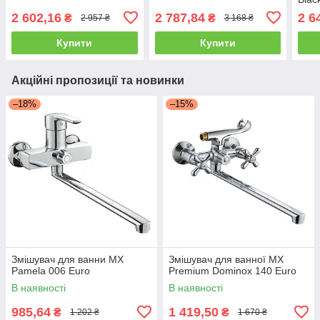
2 602,16
2 787,84
2 6
₴
₴
2 957 ₴
3 168 ₴
Купити
Купити
Акційні пропозиції та новинки
–18%
–15%
Змішувач для ванни MX
Змішувач для ванної MX
Pamela 006 Euro
Premium Dominox 140 Euro
В наявності
В наявності
985,64
1 419,50
₴
₴
1 202 ₴
1 670 ₴