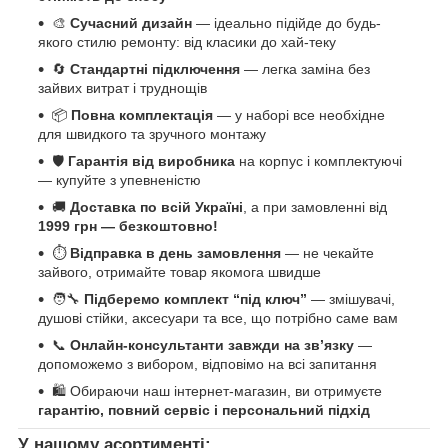
🎨
Сучасний дизайн
— ідеально підійде до будь-
якого стилю ремонту: від класики до хай-теку
🔄
Стандартні підключення
— легка заміна без
зайвих витрат і труднощів
📦
Повна комплектація
— у наборі все необхідне
для швидкого та зручного монтажу
🛡️
Гарантія від виробника
на корпус і комплектуючі
— купуйте з упевненістю
🚚
Доставка по всій Україні
, а при замовленні від
1999 грн — безкоштовно!
⏱️
Відправка в день замовлення
— не чекайте
зайвого, отримайте товар якомога швидше
🧑‍🔧
Підберемо комплект “під ключ”
— змішувачі,
душові стійки, аксесуари та все, що потрібно саме вам
📞
Онлайн-консультанти завжди на зв’язку
—
допоможемо з вибором, відповімо на всі запитання
🛍️ Обираючи наш інтернет-магазин, ви отримуєте
гарантію, повний сервіс і персональний підхід
У нашому асортименті: