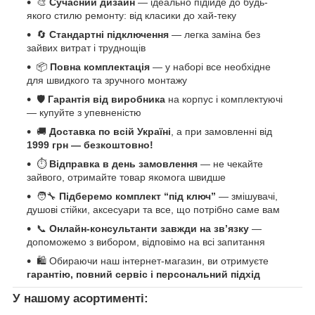
🎨
Сучасний дизайн
— ідеально підійде до будь-
якого стилю ремонту: від класики до хай-теку
🔄
Стандартні підключення
— легка заміна без
зайвих витрат і труднощів
📦
Повна комплектація
— у наборі все необхідне
для швидкого та зручного монтажу
🛡️
Гарантія від виробника
на корпус і комплектуючі
— купуйте з упевненістю
🚚
Доставка по всій Україні
, а при замовленні від
1999 грн — безкоштовно!
⏱️
Відправка в день замовлення
— не чекайте
зайвого, отримайте товар якомога швидше
🧑‍🔧
Підберемо комплект “під ключ”
— змішувачі,
душові стійки, аксесуари та все, що потрібно саме вам
📞
Онлайн-консультанти завжди на зв’язку
—
допоможемо з вибором, відповімо на всі запитання
🛍️ Обираючи наш інтернет-магазин, ви отримуєте
гарантію, повний сервіс і персональний підхід
У нашому асортименті: