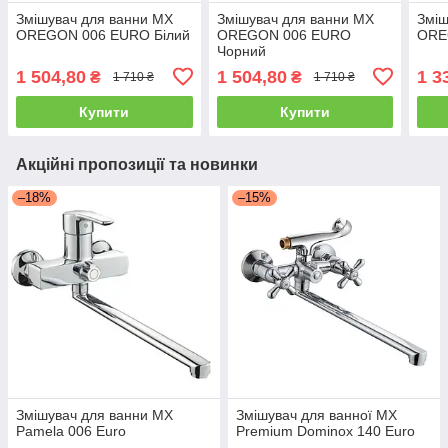
Змішувач для ванни MX
Змішувач для ванни MX
Зміш
OREGON 006 EURO Білий
OREGON 006 EURO
ORE
Чорний
1 504,80
1 504,80
1 3
₴
₴
1 710 ₴
1 710 ₴
Купити
Купити
Акційні пропозиції та новинки
–18%
–15%
Змішувач для ванни MX
Змішувач для ванної MX
Pamela 006 Euro
Premium Dominox 140 Euro