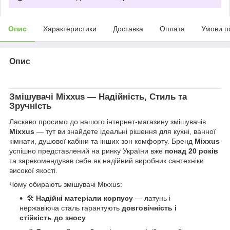
Опис
Характеристики
Доставка
Оплата
Умови п
Опис
Змішувачі
Mixxus
— Надійність, Стиль та
Зручність
Ласкаво просимо до нашого інтернет-магазину змішувачів
Mixxus
— тут ви знайдете ідеальні рішення для кухні, ванної
кімнати, душової кабіни та інших зон комфорту. Бренд
Mixxus
успішно представлений на ринку України вже
понад 20 років
та зарекомендував себе як надійний виробник сантехніки
високої якості.
Чому обирають змішувачі Mixxus:
🛠
Надійні матеріали корпусу
— латунь і
нержавіюча сталь гарантують
довговічність і
стійкість до зносу