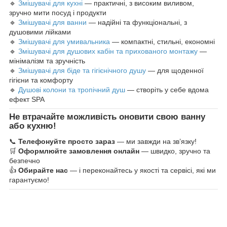
🔹
Змішувачі для кухні
— практичні, з високим виливом,
зручно мити посуд і продукти
🔹
Змішувачі для ванни
— надійні та функціональні, з
душовими лійками
🔹
Змішувачі для умивальника
— компактні, стильні, економні
🔹
Змішувачі для душових кабін та прихованого монтажу
—
мінімалізм та зручність
🔹
Змішувачі для біде та гігієнічного душу
— для щоденної
гігієни та комфорту
🔹
Душові колони та тропічний душ
— створіть у себе вдома
ефект SPA
Не втрачайте можливість оновити свою ванну
або кухню!
📞
Телефонуйте просто зараз
— ми завжди на зв’язку!
🛒
Оформлюйте замовлення онлайн
— швидко, зручно та
безпечно
👍
Обирайте нас
— і переконайтесь у якості та сервісі, які ми
гарантуємо!