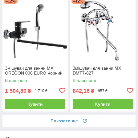
–12%
–12%
Змішувач для ванни MX
Змішувач для ванни MX
OREGON 006 EURO Чорний
DMT7-827
В наявності
В наявності
1 504,80
842,16
₴
₴
1 710 ₴
957 ₴
Купити
Купити
Показати ще