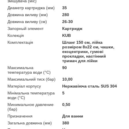
змішувача (міс)
Диаметр картриджа (мм)
35
Довжина виливу (мм)
280
Довжина виливу (см)
26-30
Запорный элемент
Картридж
Колекція
KUB
Комплектація
Шланг 150 см, лійка
розміром 8х22 см, чашки,
ексцентрики, гумові
прокладки, настінний
тримач для лійки
Максимальна
90
температура води (°C)
Максимальний тиск (бар)
10,00
Матеріал корпусу
Нержавіюча сталь SUS 304
Мінімальна температура
5
води (°C)
Минимальное давление
0,50
(бар)
Призначення
Для ванни
Загальна довжина (мм)
380