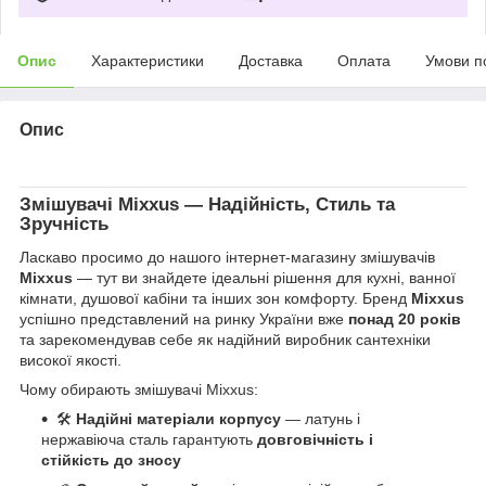
Опис
Характеристики
Доставка
Оплата
Умови п
Опис
Змішувачі
Mixxus
— Надійність, Стиль та
Зручність
Ласкаво просимо до нашого інтернет-магазину змішувачів
Mixxus
— тут ви знайдете ідеальні рішення для кухні, ванної
кімнати, душової кабіни та інших зон комфорту. Бренд
Mixxus
успішно представлений на ринку України вже
понад 20 років
та зарекомендував себе як надійний виробник сантехніки
високої якості.
Чому обирають змішувачі Mixxus:
🛠
Надійні матеріали корпусу
— латунь і
нержавіюча сталь гарантують
довговічність і
стійкість до зносу