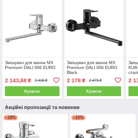
Змішувач для ванни MX
Змішувач для ванни MX
Зміш
Premium DALI 006 EURO
Premium DALI 006 EURO
KUB-
Black
стал
2 143,68
2 178
2 1
₴
₴
2 436 ₴
2 475 ₴
Купити
Купити
Акційні пропозиції та новинки
–18%
–15%