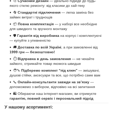
🎨
Сучасний дизайн
— ідеально підійде до будь-
якого стилю ремонту: від класики до хай-теку
🔄
Стандартні підключення
— легка заміна без
зайвих витрат і труднощів
📦
Повна комплектація
— у наборі все необхідне
для швидкого та зручного монтажу
🛡️
Гарантія від виробника
на корпус і комплектуючі
— купуйте з упевненістю
🚚
Доставка по всій Україні
, а при замовленні від
1999 грн — безкоштовно!
⏱️
Відправка в день замовлення
— не чекайте
зайвого, отримайте товар якомога швидше
🧑‍🔧
Підберемо комплект “під ключ”
— змішувачі,
душові стійки, аксесуари та все, що потрібно саме вам
📞
Онлайн-консультанти завжди на зв’язку
—
допоможемо з вибором, відповімо на всі запитання
🛍️ Обираючи наш інтернет-магазин, ви отримуєте
гарантію, повний сервіс і персональний підхід
У нашому асортименті: