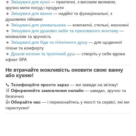
🔹
Змішувачі для кухні
— практичні, з високим виливом,
зручно мити посуд і продукти
🔹
Змішувачі для ванни
— надійні та функціональні, з
душовими лійками
🔹
Змішувачі для умивальника
— компактні, стильні, економні
🔹
Змішувачі для душових кабін та прихованого монтажу
—
мінімалізм та зручність
🔹
Змішувачі для біде та гігієнічного душу
— для щоденної
гігієни та комфорту
🔹
Душові колони та тропічний душ
— створіть у себе вдома
ефект SPA
Не втрачайте можливість оновити свою ванну
або кухню!
📞
Телефонуйте просто зараз
— ми завжди на зв’язку!
🛒
Оформлюйте замовлення онлайн
— швидко, зручно та
безпечно
👍
Обирайте нас
— і переконайтесь у якості та сервісі, які ми
гарантуємо!