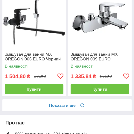
Змішувач для ванни MX
Змішувач для ванни MX
OREGON 006 EURO Чорний
OREGON 009 EURO
В наявності
В наявності
1 504,80
1 335,84
₴
₴
1 710 ₴
1 518 ₴
Купити
Купити
Показати ще
Про нас
99% позитивних з 1331 відгука за рік