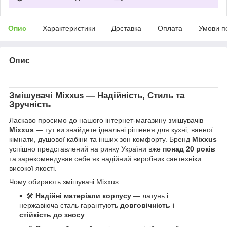
Опис
Характеристики
Доставка
Оплата
Умови п
Опис
Змішувачі
Mixxus
— Надійність, Стиль та
Зручність
Ласкаво просимо до нашого інтернет-магазину змішувачів
Mixxus
— тут ви знайдете ідеальні рішення для кухні, ванної
кімнати, душової кабіни та інших зон комфорту. Бренд
Mixxus
успішно представлений на ринку України вже
понад 20 років
та зарекомендував себе як надійний виробник сантехніки
високої якості.
Чому обирають змішувачі Mixxus:
🛠
Надійні матеріали корпусу
— латунь і
нержавіюча сталь гарантують
довговічність і
стійкість до зносу