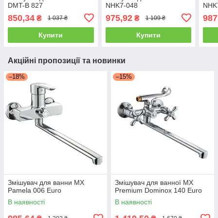
DMT-B 827
NHK7-048
NHK
850,34
975,92
987
₴
₴
1 037 ₴
1 109 ₴
Купити
Купити
Акційні пропозиції та новинки
–18%
–15%
Змішувач для ванни MX
Змішувач для ванної MX
Pamela 006 Euro
Premium Dominox 140 Euro
В наявності
В наявності