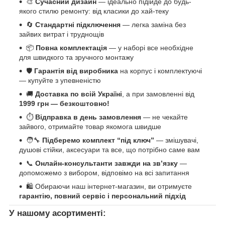
🎨
Сучасний дизайн
— ідеально підійде до будь-
якого стилю ремонту: від класики до хай-теку
🔄
Стандартні підключення
— легка заміна без
зайвих витрат і труднощів
📦
Повна комплектація
— у наборі все необхідне
для швидкого та зручного монтажу
🛡️
Гарантія від виробника
на корпус і комплектуючі
— купуйте з упевненістю
🚚
Доставка по всій Україні
, а при замовленні від
1999 грн — безкоштовно!
⏱️
Відправка в день замовлення
— не чекайте
зайвого, отримайте товар якомога швидше
🧑‍🔧
Підберемо комплект “під ключ”
— змішувачі,
душові стійки, аксесуари та все, що потрібно саме вам
📞
Онлайн-консультанти завжди на зв’язку
—
допоможемо з вибором, відповімо на всі запитання
🛍️ Обираючи наш інтернет-магазин, ви отримуєте
гарантію, повний сервіс і персональний підхід
У нашому асортименті: