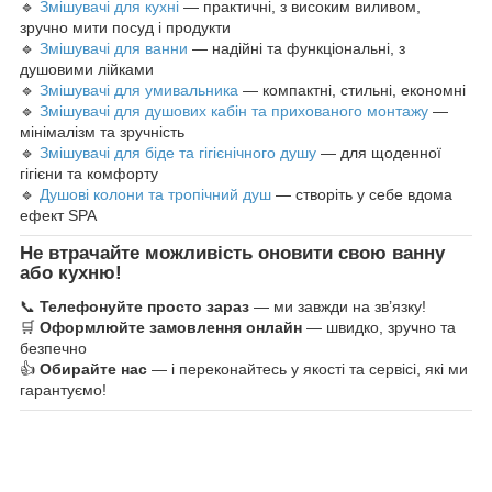
🔹
Змішувачі для кухні
— практичні, з високим виливом,
зручно мити посуд і продукти
🔹
Змішувачі для ванни
— надійні та функціональні, з
душовими лійками
🔹
Змішувачі для умивальника
— компактні, стильні, економні
🔹
Змішувачі для душових кабін та прихованого монтажу
—
мінімалізм та зручність
🔹
Змішувачі для біде та гігієнічного душу
— для щоденної
гігієни та комфорту
🔹
Душові колони та тропічний душ
— створіть у себе вдома
ефект SPA
Не втрачайте можливість оновити свою ванну
або кухню!
📞
Телефонуйте просто зараз
— ми завжди на зв’язку!
🛒
Оформлюйте замовлення онлайн
— швидко, зручно та
безпечно
👍
Обирайте нас
— і переконайтесь у якості та сервісі, які ми
гарантуємо!