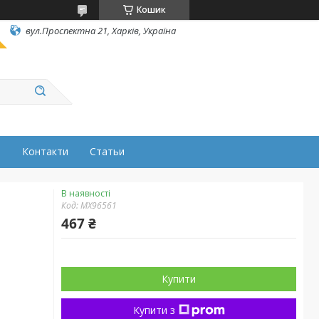
Кошик
вул.Проспектна 21, Харків, Україна
н
Контакти
Статьи
В наявності
Код:
MX96561
467 ₴
Купити
Купити з