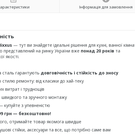
арактеристики
Інформація для замовлення
ність
ixxus
— тут ви знайдете ідеальні рішення для кухні, ванної кімна
о представлений на ринку України вже
понад 20 років
та
ї якості.
а сталь гарантують
довговічність і стійкість до зносу
 стилю ремонту: від класики до хай-теку
их витрат і труднощів
я швидкого та зручного монтажу
— купуйте з упевненістю
99 грн — безкоштовно!
ого, отримайте товар якомога швидше
ушові стійки, аксесуари та все, що потрібно саме вам