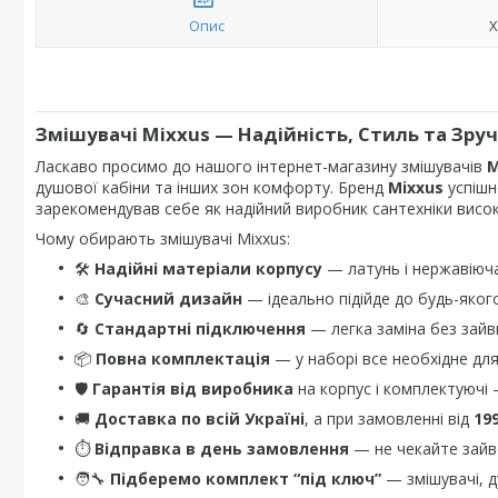
Опис
Х
Змішувачі
Mixxus
— Надійність, Стиль та Зруч
Ласкаво просимо до нашого інтернет-магазину змішувачів
M
душової кабіни та інших зон комфорту. Бренд
Mixxus
успішн
зарекомендував себе як надійний виробник сантехніки високо
Чому обирають змішувачі Mixxus:
🛠
Надійні матеріали корпусу
— латунь і нержавіюч
🎨
Сучасний дизайн
— ідеально підійде до будь-якого
🔄
Стандартні підключення
— легка заміна без зайв
📦
Повна комплектація
— у наборі все необхідне дл
🛡️
Гарантія від виробника
на корпус і комплектуючі 
🚚
Доставка по всій Україні
, а при замовленні від
19
⏱️
Відправка в день замовлення
— не чекайте зайв
🧑‍🔧
Підберемо комплект “під ключ”
— змішувачі, д