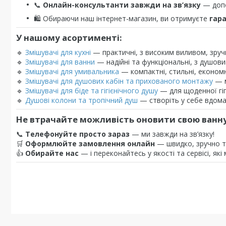
📞
Онлайн-консультанти завжди на зв’язку
— допо
🛍️ Обираючи наш інтернет-магазин, ви отримуєте
гара
У нашому асортименті:
🔹
Змішувачі для кухні
— практичні, з високим виливом, зруч
🔹
Змішувачі для ванни
— надійні та функціональні, з душов
🔹
Змішувачі для умивальника
— компактні, стильні, економн
🔹
Змішувачі для душових кабін та прихованого монтажу
— м
🔹
Змішувачі для біде та гігієнічного душу
— для щоденної гіг
🔹
Душові колони та тропічний душ
— створіть у себе вдом
Не втрачайте можливість оновити свою ванну
📞
Телефонуйте просто зараз
— ми завжди на зв’язку!
🛒
Оформлюйте замовлення онлайн
— швидко, зручно т
👍
Обирайте нас
— і переконайтесь у якості та сервісі, які