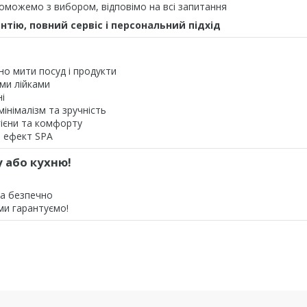
можемо з вибором, відповімо на всі запитання
нтію, повний сервіс і персональний підхід
но мити посуд і продукти
ими лійками
і
інімалізм та зручність
ієни та комфорту
а ефект SPA
 або кухню!
а безпечно
 ми гарантуємо!