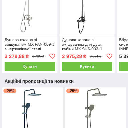
Душова колона зі
Душова колона зі
Вбу
змішувачем MX FAN-009-J
змішувачем для душ.
сис
з нержавіючої сталі
кабіни MX SUS-003-J
INNE
чорний з нержавіючої
3 278,88
2 975,28
5 3
₴
₴
3 726 ₴
3 381 ₴
сталі
Купити
Купити
Акційні пропозиції та новинки
–26%
–26%