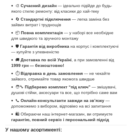
🎨
Сучасний дизайн
— ідеально підійде до будь-
якого стилю ремонту: від класики до хай-теку
🔄
Стандартні підключення
— легка заміна без
зайвих витрат і труднощів
📦
Повна комплектація
— у наборі все необхідне
для швидкого та зручного монтажу
🛡️
Гарантія від виробника
на корпус і комплектуючі
— купуйте з упевненістю
🚚
Доставка по всій Україні
, а при замовленні від
1999 грн — безкоштовно!
⏱️
Відправка в день замовлення
— не чекайте
зайвого, отримайте товар якомога швидше
🧑‍🔧
Підберемо комплект “під ключ”
— змішувачі,
душові стійки, аксесуари та все, що потрібно саме вам
📞
Онлайн-консультанти завжди на зв’язку
—
допоможемо з вибором, відповімо на всі запитання
🛍️ Обираючи наш інтернет-магазин, ви отримуєте
гарантію, повний сервіс і персональний підхід
У нашому асортименті: