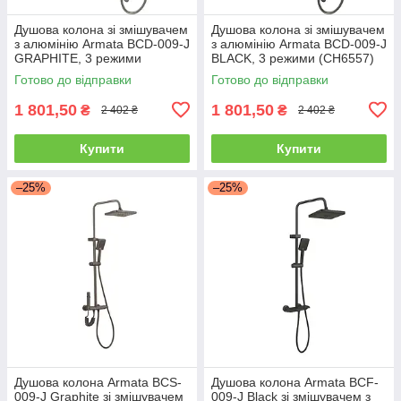
Душова колона зі змішувачем
Душова колона зі змішувачем
з алюмінію Armata BCD-009-J
з алюмінію Armata BCD-009-J
GRAPHITE, 3 режими
BLACK, 3 режими (CH6557)
(CH6558)
Готово до відправки
Готово до відправки
1 801,50
1 801,50
₴
₴
2 402 ₴
2 402 ₴
Купити
Купити
–25%
–25%
Душова колона Armata BCS-
Душова колона Armata BCF-
009-J Graphite зі змішувачем
009-J Black зі змішувачем з