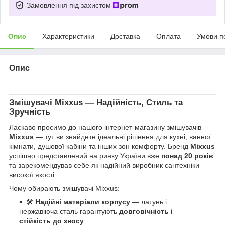
Замовлення під захистом
Опис
Характеристики
Доставка
Оплата
Умови п
Опис
Змішувачі
Mixxus
— Надійність, Стиль та
Зручність
Ласкаво просимо до нашого інтернет-магазину змішувачів
Mixxus
— тут ви знайдете ідеальні рішення для кухні, ванної
кімнати, душової кабіни та інших зон комфорту. Бренд
Mixxus
успішно представлений на ринку України вже
понад 20 років
та зарекомендував себе як надійний виробник сантехніки
високої якості.
Чому обирають змішувачі Mixxus:
🛠
Надійні матеріали корпусу
— латунь і
нержавіюча сталь гарантують
довговічність і
стійкість до зносу