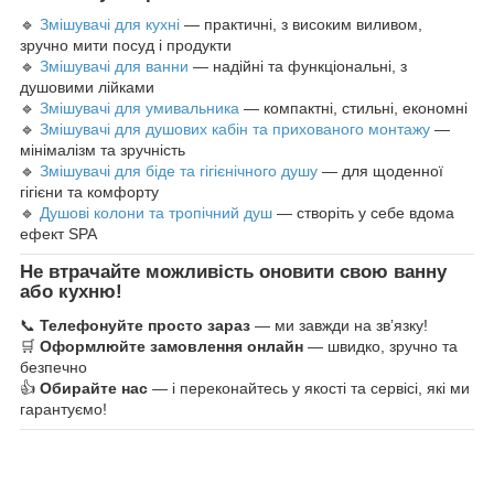
🔹
Змішувачі для кухні
— практичні, з високим виливом,
зручно мити посуд і продукти
🔹
Змішувачі для ванни
— надійні та функціональні, з
душовими лійками
🔹
Змішувачі для умивальника
— компактні, стильні, економні
🔹
Змішувачі для душових кабін та прихованого монтажу
—
мінімалізм та зручність
🔹
Змішувачі для біде та гігієнічного душу
— для щоденної
гігієни та комфорту
🔹
Душові колони та тропічний душ
— створіть у себе вдома
ефект SPA
Не втрачайте можливість оновити свою ванну
або кухню!
📞
Телефонуйте просто зараз
— ми завжди на зв’язку!
🛒
Оформлюйте замовлення онлайн
— швидко, зручно та
безпечно
👍
Обирайте нас
— і переконайтесь у якості та сервісі, які ми
гарантуємо!