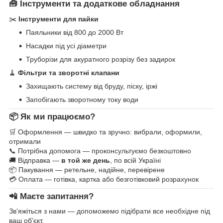
🧰 Інструменти та додаткове обладнання
✂️
Інструменти для пайки
Паяльники від 800 до 2000 Вт
Насадки під усі діаметри
Труборізи для акуратного розрізу без задирок
🧹
Фільтри та зворотні клапани
Захищають систему від бруду, піску, іржі
Запобігають зворотному току води
📦 Як ми працюємо?
🛒 Оформлення — швидко та зручно: вибрали, оформили,
отримали
📞 Потрібна допомога — проконсультуємо безкоштовно
🚚 Відправка —
в той же день
, по всій Україні
📦 Пакування — ретельне, надійне, перевірене
💳 Оплата — готівка, картка або безготівковий розрахунок
📲 Маєте запитання?
Зв’яжіться з нами — допоможемо підібрати все необхідне під
ваш об’єкт.