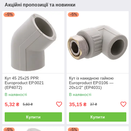
Акційні пропозиції та новинки
–5%
–5%
Кут 45 25x25 PPR
Кут із накидною гайкою
Europroduct EP.0021
Europroduct EP.0106 —
(EP4072)
20x1/2" (EP4031)
В наявності
В наявності
5,32
35,15
₴
₴
5,60 ₴
37 ₴
Купити
Купити
–5%
–5%