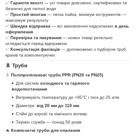
✅
Гарантія якості
— усі товари довговічні, сертифіковані та
безпечні для питної води
✅
Простий монтаж
— легка пайка, мінімум інструментів —
максимум результату
✅
Швидка відправка
— всі замовлення надсилаємо
в день
оформлення
✅
Перевірка та пакування
— кожен товар ретельно
оглядається перед відправкою
✅
Консультація фахівців
— допоможемо з підбором труб,
кранів та комплектуючих
🚿 Труби
💧
Поліпропіленові труби PPR (PN20 та PN25)
Для систем
холодного та гарячого
водопостачання
Витримують температуру до +95°C і тиск до 25 атм
Діаметри:
від 20 мм до 110 мм
Стійкі до корозії та хімічного впливу
Термін служби — понад 50 років
🔥
Композитні труби для опалення