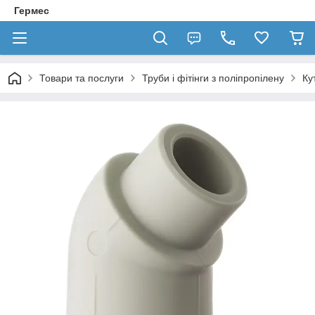
Гермес
Товари та послуги
Труби і фітінги з поліпропілену
Ку