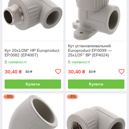
Кут установлювальний
Кут 20x1/2M" НР Europroduct
Europroduct EP.0099 —
EP.0082 (EP4007)
25x1/2F" ВР (EP4024)
В наявності
В наявності
30,40
30,40
₴
₴
32 ₴
32 ₴
Купити
Купити
–5%
–5%