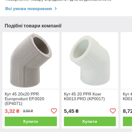
Всі умови повернення
Подібні товари компанії
Кут 45 20x20 PPR
Кут 45 20 PPR Koer
Кут 
Europroduct EP.0020
K0013.PRO (KP0017)
K00
(EP4071)
3,32
5,45
8,7
₴
₴
3,50 ₴
Купити
Купити