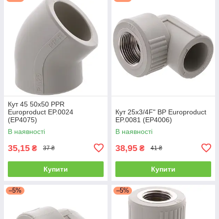
Кут 45 50x50 PPR
Europroduct EP.0024
Кут 25x3/4F" ВР Europroduct
(EP4075)
EP.0081 (EP4006)
В наявності
В наявності
35,15
38,95
₴
₴
37 ₴
41 ₴
Купити
Купити
–5%
–5%