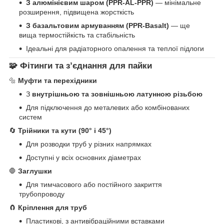
З алюмінієвим шаром (PPR-AL-PPR)
— мінімальне
розширення, підвищена жорсткість
З базальтовим армуванням (PPR-Basalt)
— ще
вища термостійкість та стабільність
Ідеальні для радіаторного опалення та теплої підлоги
🧩 Фітинги та з’єднання для пайки
🔩
Муфти та перехідники
З
внутрішньою та зовнішньою латунною різьбою
Для підключення до металевих або комбінованих
систем
🔄
Трійники та кути (90° і 45°)
Для розводки труб у різних напрямках
Доступні у всіх основних діаметрах
🛑
Заглушки
Для тимчасового або постійного закриття
трубопроводу
🧲
Кріплення для труб
Пластикові, з антивібраційними вставками