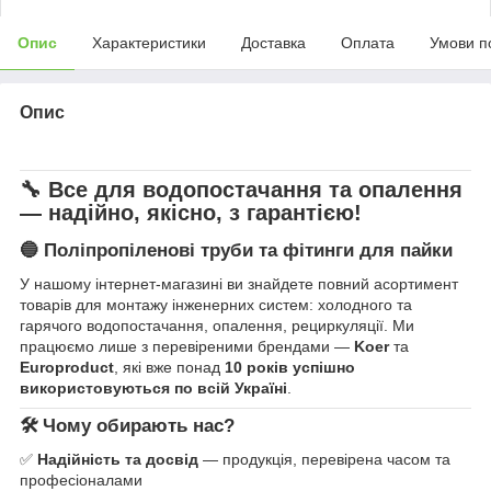
Опис
Характеристики
Доставка
Оплата
Умови п
Опис
🔧 Все для водопостачання та опалення
— надійно, якісно, з гарантією!
🔵 Поліпропіленові труби та фітинги для пайки
У нашому інтернет-магазині ви знайдете повний асортимент
товарів для монтажу інженерних систем: холодного та
гарячого водопостачання, опалення, рециркуляції. Ми
працюємо лише з перевіреними брендами —
Koer
та
Europroduct
, які вже понад
10 років успішно
використовуються по всій Україні
.
🛠 Чому обирають нас?
✅
Надійність та досвід
— продукція, перевірена часом та
професіоналами