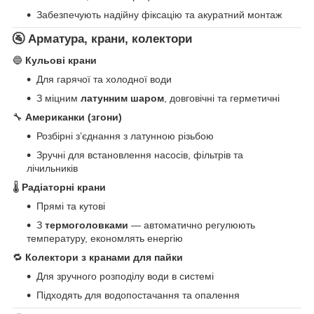
Забезпечують надійну фіксацію та акуратний монтаж
🚰 Арматура, крани, колектори
🔵
Кульові крани
Для гарячої та холодної води
З міцним
латунним шаром
, довговічні та герметичні
🔧
Американки (згони)
Розбірні з’єднання з латунною різьбою
Зручні для встановлення насосів, фільтрів та
лічильників
🌡
Радіаторні крани
Прямі та кутові
З
термоголовками
— автоматично регулюють
температуру, економлять енергію
🔁
Колектори з кранами для пайки
Для зручного розподілу води в системі
Підходять для водопостачання та опалення