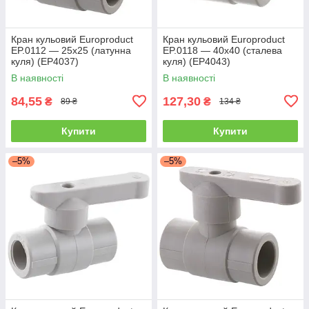
Кран кульовий Europroduct
Кран кульовий Europroduct
EP.0112 — 25x25 (латунна
EP.0118 — 40x40 (сталева
куля) (EP4037)
куля) (EP4043)
В наявності
В наявності
84,55
127,30
₴
₴
89 ₴
134 ₴
Купити
Купити
–5%
–5%