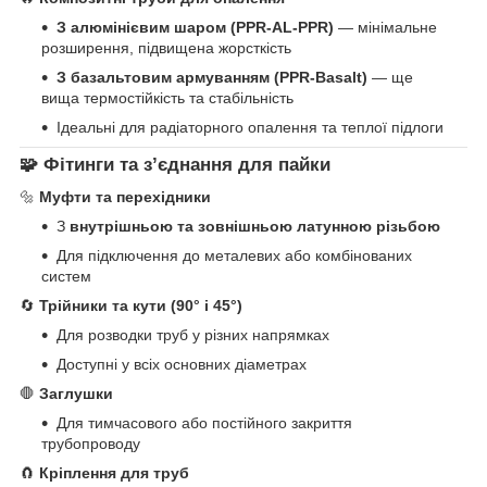
З алюмінієвим шаром (PPR-AL-PPR)
— мінімальне
розширення, підвищена жорсткість
З базальтовим армуванням (PPR-Basalt)
— ще
вища термостійкість та стабільність
Ідеальні для радіаторного опалення та теплої підлоги
🧩 Фітинги та з’єднання для пайки
🔩
Муфти та перехідники
З
внутрішньою та зовнішньою латунною різьбою
Для підключення до металевих або комбінованих
систем
🔄
Трійники та кути (90° і 45°)
Для розводки труб у різних напрямках
Доступні у всіх основних діаметрах
🛑
Заглушки
Для тимчасового або постійного закриття
трубопроводу
🧲
Кріплення для труб