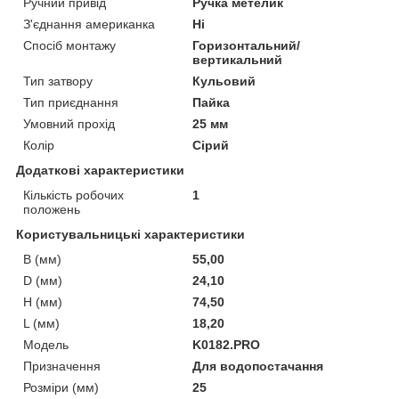
Ручний привід
Ручка метелик
З'єднання американка
Ні
Спосіб монтажу
Горизонтальний/
вертикальний
Тип затвору
Кульовий
Тип приєднання
Пайка
Умовний прохід
25 мм
Колір
Сірий
Додаткові характеристики
Кількість робочих
1
положень
Користувальницькі характеристики
B (мм)
55,00
D (мм)
24,10
H (мм)
74,50
L (мм)
18,20
Мoдель
K0182.PRO
Призначення
Для водопостачання
Розміри (мм)
25