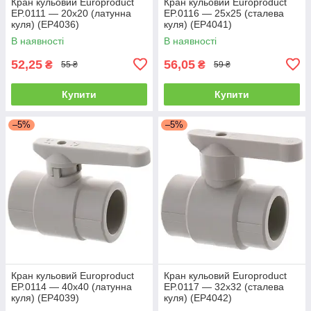
Кран кульовий Europroduct
Кран кульовий Europroduct
EP.0111 — 20x20 (латунна
EP.0116 — 25x25 (сталева
куля) (EP4036)
куля) (EP4041)
В наявності
В наявності
52,25
56,05
₴
₴
55 ₴
59 ₴
Купити
Купити
–5%
–5%
Кран кульовий Europroduct
Кран кульовий Europroduct
EP.0114 — 40x40 (латунна
EP.0117 — 32x32 (сталева
куля) (EP4039)
куля) (EP4042)