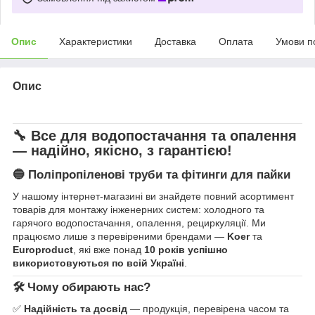
Опис
Характеристики
Доставка
Оплата
Умови п
Опис
🔧 Все для водопостачання та опалення
— надійно, якісно, з гарантією!
🔵 Поліпропіленові труби та фітинги для пайки
У нашому інтернет-магазині ви знайдете повний асортимент
товарів для монтажу інженерних систем: холодного та
гарячого водопостачання, опалення, рециркуляції. Ми
працюємо лише з перевіреними брендами —
Koer
та
Europroduct
, які вже понад
10 років успішно
використовуються по всій Україні
.
🛠 Чому обирають нас?
✅
Надійність та досвід
— продукція, перевірена часом та