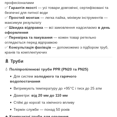
професіоналами
✅
Гарантія якості
— усі товари довговічні, сертифіковані та
безпечні для питної води
✅
Простий монтаж
— легка пайка, мінімум інструментів —
максимум результату
✅
Швидка відправка
— всі замовлення надсилаємо
в день
оформлення
✅
Перевірка та пакування
— кожен товар ретельно
оглядається перед відправкою
✅
Консультація фахівців
— допоможемо з підбором труб,
кранів та комплектуючих
🚿 Труби
💧
Поліпропіленові труби PPR (PN20 та PN25)
Для систем
холодного та гарячого
водопостачання
Витримують температуру до +95°C і тиск до 25 атм
Діаметри:
від 20 мм до 110 мм
Стійкі до корозії та хімічного впливу
Термін служби — понад 50 років
🔥
Композитні труби для опалення