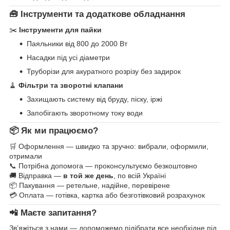
🧰 Інструменти та додаткове обладнання
✂️
Інструменти для пайки
Паяльники від 800 до 2000 Вт
Насадки під усі діаметри
Труборізи для акуратного розрізу без задирок
🧹
Фільтри та зворотні клапани
Захищають систему від бруду, піску, іржі
Запобігають зворотному току води
📦 Як ми працюємо?
🛒 Оформлення — швидко та зручно: вибрали, оформили,
отримали
📞 Потрібна допомога — проконсультуємо безкоштовно
🚚 Відправка —
в той же день
, по всій Україні
📦 Пакування — ретельне, надійне, перевірене
💳 Оплата — готівка, картка або безготівковий розрахунок
📲 Маєте запитання?
Зв’яжіться з нами — допоможемо підібрати все необхідне під