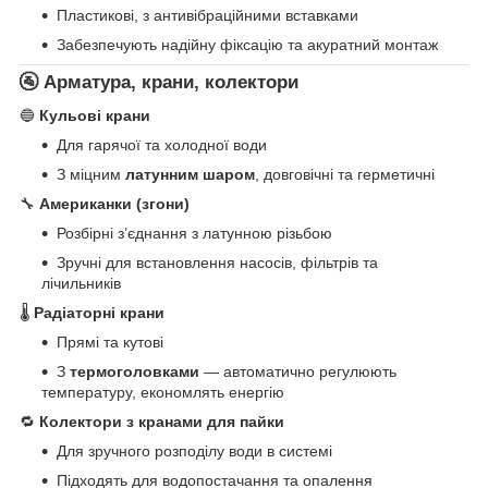
Пластикові, з антивібраційними вставками
Забезпечують надійну фіксацію та акуратний монтаж
🚰 Арматура, крани, колектори
🔵
Кульові крани
Для гарячої та холодної води
З міцним
латунним шаром
, довговічні та герметичні
🔧
Американки (згони)
Розбірні з’єднання з латунною різьбою
Зручні для встановлення насосів, фільтрів та
лічильників
🌡
Радіаторні крани
Прямі та кутові
З
термоголовками
— автоматично регулюють
температуру, економлять енергію
🔁
Колектори з кранами для пайки
Для зручного розподілу води в системі
Підходять для водопостачання та опалення