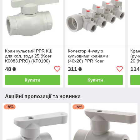
Кран кульовий PPR КШ
Колектор 4-way з
Кран
для хол. води 25 (Koer
кульовими кранами
(руч
K0083.PRO) (KP0100)
(40x20) PPR Koer
20 (
K0171.PRO (KP0221)
(KP0
48
311
114
₴
₴
Купити
Купити
Акційні пропозиції та новинки
–5%
–5%