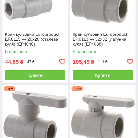
Кран кульовий Europroduct
Кран кульовий Europroduct
EP.0115 — 20x20 (сталева
EP.0113 — 32x32 (латунна
куля) (EP4040)
куля) (EP4038)
В наявності
В наявності
44,65
105,45
₴
₴
47 ₴
111 ₴
Купити
Купити
–5%
–5%