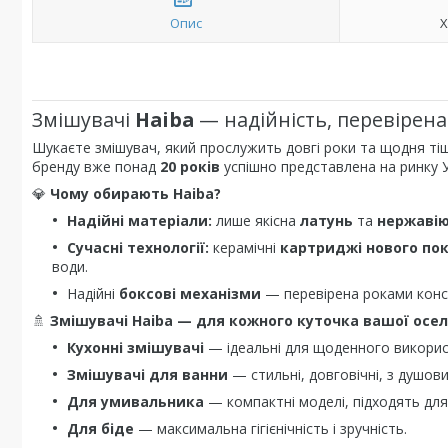
Опис
Х
Змішувачі
Haiba
— надійність, перевірена
Шукаєте змішувач, який прослужить довгі роки та щодня ті
бренду вже понад
20 років
успішно представлена на ринку Ук
💎
Чому обирають Haiba?
Надійні матеріали:
лише якісна
латунь
та
нержавію
Сучасні технології:
керамічні
картриджі нового пок
води.
Надійні
боксові механізми
— перевірена роками конст
🚿
Змішувачі Haiba — для кожного куточка вашої оселі
Кухонні змішувачі
— ідеальні для щоденного викорис
Змішувачі для ванни
— стильні, довговічні, з душов
Для умивальника
— компактні моделі, підходять для 
Для біде
— максимальна гігієнічність і зручність.