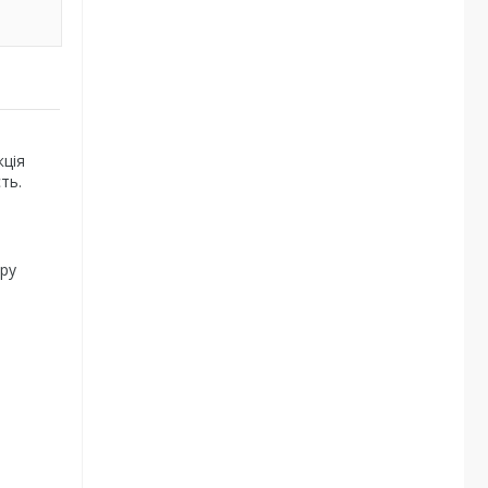
кція
ть.
ру