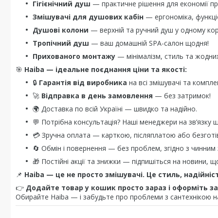
Гігієнічний душ
— практичне рішення для економії пр
Змішувачі для душових кабін
— ергономіка, функці
Душові колони
— верхній та ручний душ у одному кор
Тропічний душ
— ваш домашній SPA-салон щодня!
Прихованого монтажу
— мінімалізм, стиль та жодних
🎯
Haiba — ідеальне поєднання ціни та якості:
🔒
Гарантія від виробника
на всі змішувачі та компле
🚀
Відправка в день замовлення
— без затримок!
🌍 Доставка по всій Україні — швидко та надійно.
💬 Потрібна консультація? Наші менеджери на зв’язку 
💳 Зручна оплата — карткою, післяплатою або безготі
🔄 Обмін і повернення — без проблем, згідно з чинним
🎁 Постійні акції та знижки — підпишіться на новини, щ
📌
Haiba — це не просто змішувачі. Це стиль, надійніс
👉
Додайте товар у кошик просто зараз і оформіть за
Обирайте Haiba — і забудьте про проблеми з сантехнікою на