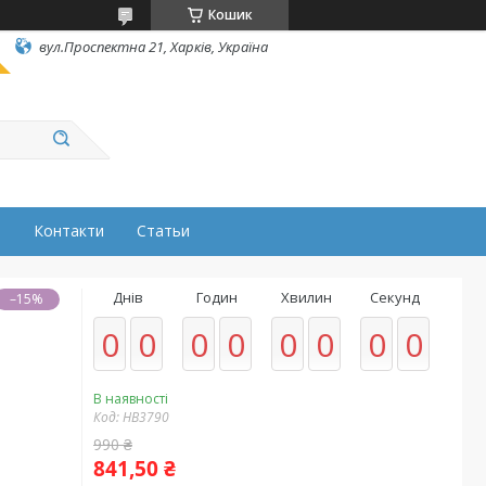
Кошик
вул.Проспектна 21, Харків, Україна
н
Контакти
Статьи
Днів
Годин
Хвилин
Секунд
–15%
0
0
0
0
0
0
0
0
В наявності
Код:
HB3790
990 ₴
841,50 ₴