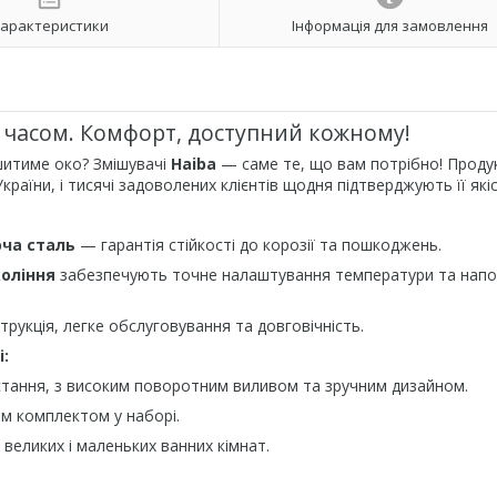
арактеристики
Інформація для замовлення
 часом. Комфорт, доступний кожному!
шитиме око? Змішувачі
Haiba
— саме те, що вам потрібно! Проду
раїни, і тисячі задоволених клієнтів щодня підтверджують її якіс
ча сталь
— гарантія стійкості до корозії та пошкоджень.
оління
забезпечують точне налаштування температури та напо
рукція, легке обслуговування та довговічність.
:
тання, з високим поворотним виливом та зручним дизайном.
им комплектом у наборі.
великих і маленьких ванних кімнат.