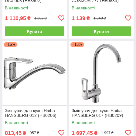
DAX 005 (HB3902)
COSMOS 777 (HB0833)
В наявності
В наявності
1 110,95
1 139
₴
₴
1 307 ₴
1 340 ₴
Купити
Купити
–15%
–15%
Змішувач для кухні Haiba
Змішувач для кухні Haiba
HANSBERG 012 (HB0206)
HANSBERG 017 (HB0209)
В наявності
В наявності
813,45
1 697,45
₴
₴
957 ₴
1 997 ₴