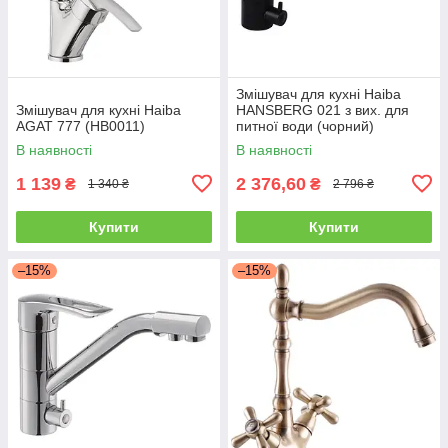
Змішувач для кухні Haiba
Змішувач для кухні Haiba
HANSBERG 021 з вих. для
AGAT 777 (HB0011)
питної води (чорний)
(HB3915)
В наявності
В наявності
1 139
2 376,60
₴
₴
1 340 ₴
2 796 ₴
Купити
Купити
–15%
–15%