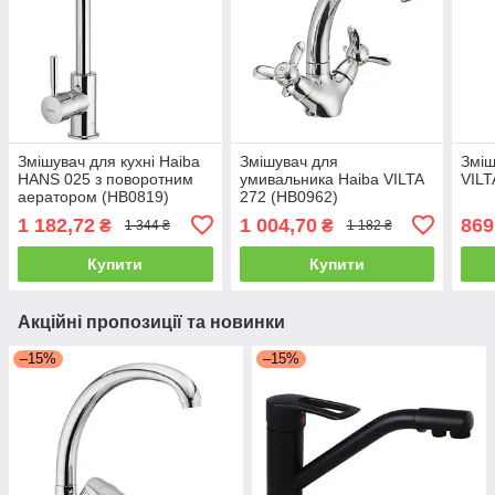
Змішувач для кухні Haiba
Змішувач для
Зміш
HANS 025 з поворотним
умивальника Haiba VILTA
VILT
аератором (HB0819)
272 (HB0962)
1 182,72
1 004,70
869
₴
₴
1 344 ₴
1 182 ₴
Купити
Купити
Акційні пропозиції та новинки
–15%
–15%