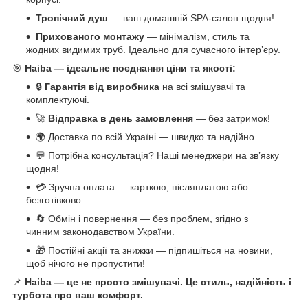
Тропічний душ
— ваш домашній SPA-салон щодня!
Прихованого монтажу
— мінімалізм, стиль та
жодних видимих труб. Ідеально для сучасного інтер’єру.
🎯
Haiba — ідеальне поєднання ціни та якості:
🔒
Гарантія від виробника
на всі змішувачі та
комплектуючі.
🚀
Відправка в день замовлення
— без затримок!
🌍 Доставка по всій Україні — швидко та надійно.
💬 Потрібна консультація? Наші менеджери на зв’язку
щодня!
💳 Зручна оплата — карткою, післяплатою або
безготівково.
🔄 Обмін і повернення — без проблем, згідно з
чинним законодавством України.
🎁 Постійні акції та знижки — підпишіться на новини,
щоб нічого не пропустити!
📌
Haiba — це не просто змішувачі. Це стиль, надійність і
турбота про ваш комфорт.