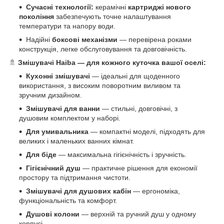
Сучасні технології:
керамічні
картриджі нового
покоління
забезпечують точне налаштування
температури та напору води.
Надійні
боксові механізми
— перевірена роками
конструкція, легке обслуговування та довговічність.
🚿
Змішувачі Haiba — для кожного куточка вашої оселі:
Кухонні змішувачі
— ідеальні для щоденного
використання, з високим поворотним виливом та
зручним дизайном.
Змішувачі для ванни
— стильні, довговічні, з
душовим комплектом у наборі.
Для умивальника
— компактні моделі, підходять для
великих і маленьких ванних кімнат.
Для біде
— максимальна гігієнічність і зручність.
Гігієнічний душ
— практичне рішення для економії
простору та підтримання чистоти.
Змішувачі для душових кабін
— ергономіка,
функціональність та комфорт.
Душові колони
— верхній та ручний душ у одному
корпусі.