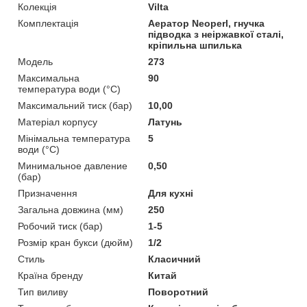
Колекція
Vilta
Комплектація
Аератор Neoperl, гнучка
підводка з неіржавкої сталі,
кріпильна шпилька
Мoдель
273
Максимальна
90
температура води (°C)
Максимальний тиск (бар)
10,00
Матеріал корпусу
Латунь
Мінімальна температура
5
води (°C)
Минимальное давление
0,50
(бар)
Призначення
Для кухні
Загальна довжина (мм)
250
Робочий тиск (бар)
1-5
Розмір кран букси (дюйм)
1/2
Стиль
Класичний
Країна бренду
Китай
Тип виливу
Поворотний