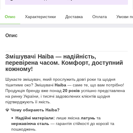
Опис
Характеристики
Доставка
Оплата
Умови п
Опис
Змішувачі
Haiba
— надійність,
перевірена часом. Комфорт, доступний
кожному!
Шукаєте змішувач, який прослужить довгі роки та щодня
тішитиме око? Змішувачі
Haiba
— саме те, що вам потрібно!
Продукція бренду вже понад
20 років
успішно представлена
на ринку України, і тисячі задоволених клієнтів щодня
підтверджують її якість.
💎
Чому обирають Haiba?
Надійні матеріали:
лише якісна
латунь
та
нержавіюча сталь
— гарантія стійкості до корозії та
пошкоджень.