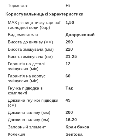
Термостат
Ні
Користувальницькі характеристики
MAX різниця тиску гарячої
1,50
і холодної води (бар)
Вид смесителя
Дворучковий
Висота до виливу (мм)
290
Висота змішувача (мм)
220
Висота змішувача (см)
21-25
Гарантія на деталі
12
змішувача (міс)
Гарантія на корпус
60
змішувача (міс)
Гнучка підводка в
Так
комплекті
Довжина гнучкої підводки
45
(см)
Довжина виливу (мм)
200
Довжина виливу (см)
16-20
Запорный элемент
Кран букса
Колекція
Sentosa