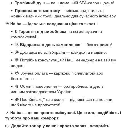
Тропічний душ
— ваш домашній SPA-салон щодня!
Прихованого монтажу
— мінімалізм, стиль та
жодних видимих труб. Ідеально для сучасного інтер’єру.
🎯
Haiba — ідеальне поєднання ціни та якості:
🔒
Гарантія від виробника
на всі змішувачі та
комплектуючі.
🚀
Відправка в день замовлення
— без затримок!
🌍 Доставка по всій Україні — швидко та надійно.
💬 Потрібна консультація? Наші менеджери на зв’язку
щодня!
💳 Зручна оплата — карткою, післяплатою або
безготівково.
🔄 Обмін і повернення — без проблем, згідно з
чинним законодавством України.
🎁 Постійні акції та знижки — підпишіться на новини,
щоб нічого не пропустити!
📌
Haiba — це не просто змішувачі. Це стиль, надійність і
турбота про ваш комфорт.
👉
Додайте товар у кошик просто зараз і оформіть