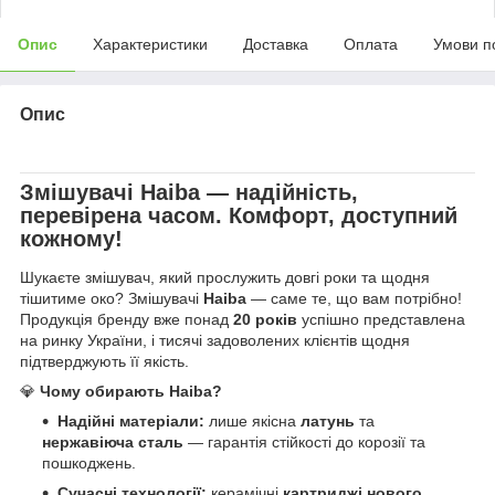
Опис
Характеристики
Доставка
Оплата
Умови п
Опис
Змішувачі
Haiba
— надійність,
перевірена часом. Комфорт, доступний
кожному!
Шукаєте змішувач, який прослужить довгі роки та щодня
тішитиме око? Змішувачі
Haiba
— саме те, що вам потрібно!
Продукція бренду вже понад
20 років
успішно представлена
на ринку України, і тисячі задоволених клієнтів щодня
підтверджують її якість.
💎
Чому обирають Haiba?
Надійні матеріали:
лише якісна
латунь
та
нержавіюча сталь
— гарантія стійкості до корозії та
пошкоджень.
Сучасні технології:
керамічні
картриджі нового