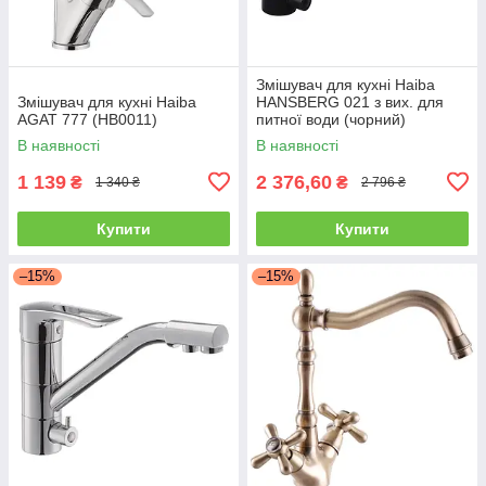
Змішувач для кухні Haiba
Змішувач для кухні Haiba
HANSBERG 021 з вих. для
AGAT 777 (HB0011)
питної води (чорний)
(HB3915)
В наявності
В наявності
1 139
2 376,60
₴
₴
1 340 ₴
2 796 ₴
Купити
Купити
–15%
–15%