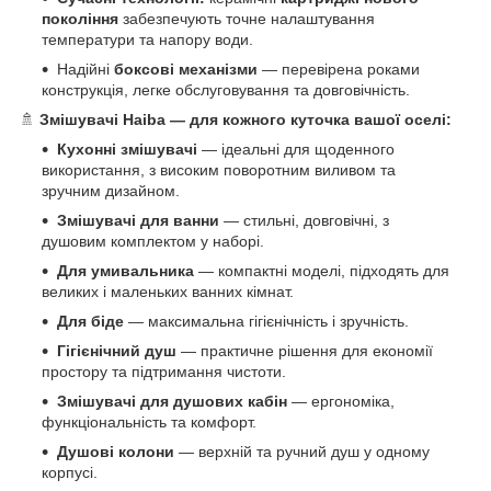
покоління
забезпечують точне налаштування
температури та напору води.
Надійні
боксові механізми
— перевірена роками
конструкція, легке обслуговування та довговічність.
🚿
Змішувачі Haiba — для кожного куточка вашої оселі:
Кухонні змішувачі
— ідеальні для щоденного
використання, з високим поворотним виливом та
зручним дизайном.
Змішувачі для ванни
— стильні, довговічні, з
душовим комплектом у наборі.
Для умивальника
— компактні моделі, підходять для
великих і маленьких ванних кімнат.
Для біде
— максимальна гігієнічність і зручність.
Гігієнічний душ
— практичне рішення для економії
простору та підтримання чистоти.
Змішувачі для душових кабін
— ергономіка,
функціональність та комфорт.
Душові колони
— верхній та ручний душ у одному
корпусі.