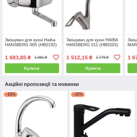
Змішувач для кухні Haiba
Змішувач для кухні HAIBA
Зміш
HANSBERG 005 (HB0192)
HANSBERG 011 (HB0203)
MAR
1 683,85
1 512,15
1 6
₴
₴
1 981 ₴
1 779 ₴
Купити
Купити
Акційні пропозиції та новинки
–15%
–15%