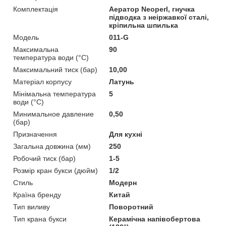
Комплектація
Аератор Neoperl, гнучка
підводка з неіржавкої сталі,
кріпильна шпилька
Мoдель
011-G
Максимальна
90
температура води (°C)
Максимальний тиск (бар)
10,00
Матеріал корпусу
Латунь
Мінімальна температура
5
води (°C)
Минимальное давление
0,50
(бар)
Призначення
Для кухні
Загальна довжина (мм)
250
Робочий тиск (бар)
1-5
Розмір кран букси (дюйм)
1/2
Стиль
Модерн
Країна бренду
Китай
Тип виливу
Поворотний
Тип крана букси
Керамічна напівобертова