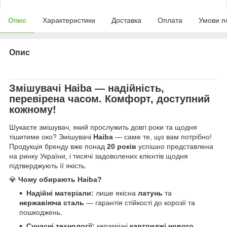
Опис
Характеристики
Доставка
Оплата
Умови п
Опис
Змішувачі
Haiba
— надійність,
перевірена часом. Комфорт, доступний
кожному!
Шукаєте змішувач, який прослужить довгі роки та щодня
тішитиме око? Змішувачі
Haiba
— саме те, що вам потрібно!
Продукція бренду вже понад
20 років
успішно представлена
на ринку України, і тисячі задоволених клієнтів щодня
підтверджують її якість.
💎
Чому обирають Haiba?
Надійні матеріали:
лише якісна
латунь
та
нержавіюча сталь
— гарантія стійкості до корозії та
пошкоджень.
Сучасні технології:
керамічні
картриджі нового