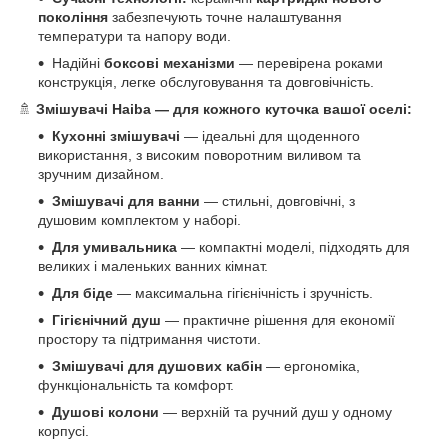
покоління
забезпечують точне налаштування
температури та напору води.
Надійні
боксові механізми
— перевірена роками
конструкція, легке обслуговування та довговічність.
🚿
Змішувачі Haiba — для кожного куточка вашої оселі:
Кухонні змішувачі
— ідеальні для щоденного
використання, з високим поворотним виливом та
зручним дизайном.
Змішувачі для ванни
— стильні, довговічні, з
душовим комплектом у наборі.
Для умивальника
— компактні моделі, підходять для
великих і маленьких ванних кімнат.
Для біде
— максимальна гігієнічність і зручність.
Гігієнічний душ
— практичне рішення для економії
простору та підтримання чистоти.
Змішувачі для душових кабін
— ергономіка,
функціональність та комфорт.
Душові колони
— верхній та ручний душ у одному
корпусі.