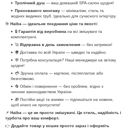
Тропічний душ
— ваш домашній SPA-салон щодня!
Прихованого монтажу
— мінімалізм, стиль та
жодних видимих труб. Ідеально для сучасного інтер’єру.
🎯
Haiba — ідеальне поєднання ціни та якості:
🔒
Гарантія від виробника
на всі змішувачі та
комплектуючі.
🚀
Відправка в день замовлення
— без затримок!
🌍 Доставка по всій Україні — швидко та надійно.
💬 Потрібна консультація? Наші менеджери на зв’язку
щодня!
💳 Зручна оплата — карткою, післяплатою або
безготівково.
🔄 Обмін і повернення — без проблем, згідно з
чинним законодавством України.
🎁 Постійні акції та знижки — підпишіться на новини,
щоб нічого не пропустити!
📌
Haiba — це не просто змішувачі. Це стиль, надійність і
турбота про ваш комфорт.
👉
Додайте товар у кошик просто зараз і оформіть