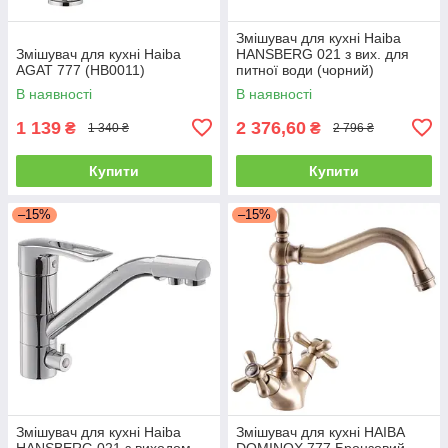
Змішувач для кухні Haiba
Змішувач для кухні Haiba
HANSBERG 021 з вих. для
AGAT 777 (HB0011)
питної води (чорний)
(HB3915)
В наявності
В наявності
1 139
2 376,60
₴
₴
1 340 ₴
2 796 ₴
Купити
Купити
–15%
–15%
Змішувач для кухні Haiba
Змішувач для кухні HAIBA
HANSBERG 021 з виходом
DOMINOX 777 Бронзовий