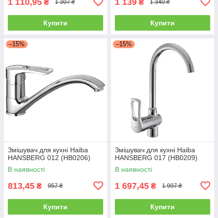
1 110,95
1 139
₴
₴
1 307 ₴
1 340 ₴
Купити
Купити
–15%
–15%
Змішувач для кухні Haiba
Змішувач для кухні Haiba
HANSBERG 012 (HB0206)
HANSBERG 017 (HB0209)
В наявності
В наявності
813,45
1 697,45
₴
₴
957 ₴
1 997 ₴
Купити
Купити