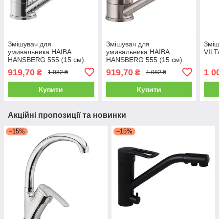
Змішувач для
Змішувач для
Зміш
умивальника HAIBA
умивальника HAIBA
VILT
HANSBERG 555 (15 см)
HANSBERG 555 (15 см)
(HB0215)
(HB0788)
919,70
919,70
1 0
₴
₴
1 082 ₴
1 082 ₴
Купити
Купити
Акційні пропозиції та новинки
–15%
–15%