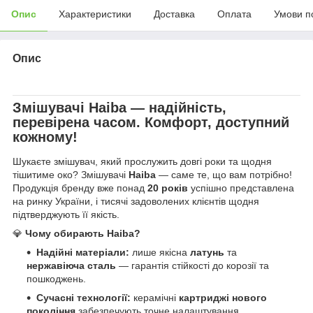
Опис
Характеристики
Доставка
Оплата
Умови п
Опис
Змішувачі
Haiba
— надійність,
перевірена часом. Комфорт, доступний
кожному!
Шукаєте змішувач, який прослужить довгі роки та щодня
тішитиме око? Змішувачі
Haiba
— саме те, що вам потрібно!
Продукція бренду вже понад
20 років
успішно представлена
на ринку України, і тисячі задоволених клієнтів щодня
підтверджують її якість.
💎
Чому обирають Haiba?
Надійні матеріали:
лише якісна
латунь
та
нержавіюча сталь
— гарантія стійкості до корозії та
пошкоджень.
Сучасні технології:
керамічні
картриджі нового
покоління
забезпечують точне налаштування