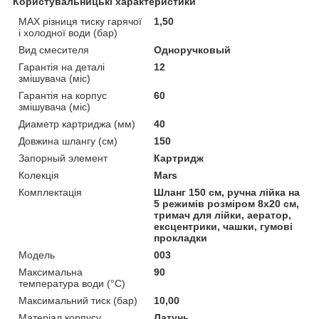
Користувальницькі характеристики
MAX різниця тиску гарячої
1,50
і холодної води (бар)
Вид смесителя
Одноручковый
Гарантія на деталі
12
змішувача (міс)
Гарантія на корпус
60
змішувача (міс)
Диаметр картриджа (мм)
40
Довжина шлангу (см)
150
Запорный элемент
Картридж
Колекція
Mars
Комплектація
Шланг 150 см, ручна лійка на
5 режимів розміром 8х20 см,
тримач для лійки, аератор,
ексцентрики, чашки, гумові
прокладки
Мoдель
003
Максимальна
90
температура води (°C)
Максимальний тиск (бар)
10,00
Матеріал корпусу
Латунь