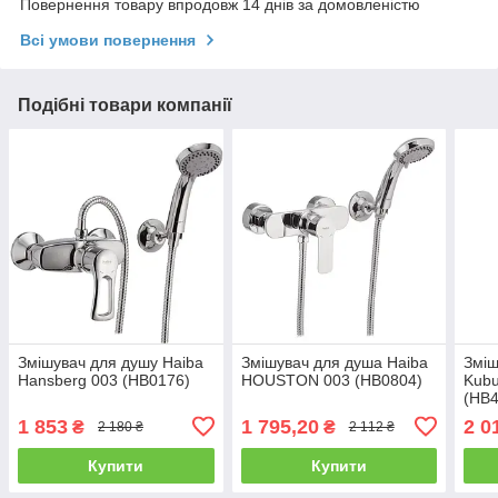
Повернення товару впродовж 14 днів за домовленістю
Всі умови повернення
Подібні товари компанії
Змішувач для душу Haiba
Змішувач для душа Haiba
Зміш
Hansberg 003 (HB0176)
HOUSTON 003 (HB0804)
Kubu
(HB4
1 853
1 795,20
2 0
₴
₴
2 180 ₴
2 112 ₴
Купити
Купити