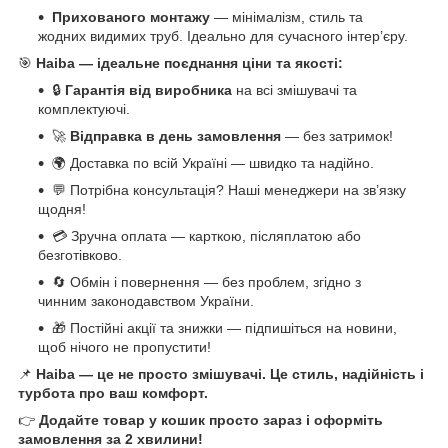
Прихованого монтажу
— мінімалізм, стиль та
жодних видимих труб. Ідеально для сучасного інтер’єру.
🎯
Haiba — ідеальне поєднання ціни та якості:
🔒
Гарантія від виробника
на всі змішувачі та
комплектуючі.
🚀
Відправка в день замовлення
— без затримок!
🌍 Доставка по всій Україні — швидко та надійно.
💬 Потрібна консультація? Наші менеджери на зв’язку
щодня!
💳 Зручна оплата — карткою, післяплатою або
безготівково.
🔄 Обмін і повернення — без проблем, згідно з
чинним законодавством України.
🎁 Постійні акції та знижки — підпишіться на новини,
щоб нічого не пропустити!
📌
Haiba — це не просто змішувачі. Це стиль, надійність і
турбота про ваш комфорт.
👉
Додайте товар у кошик просто зараз і оформіть
замовлення за 2 хвилини!