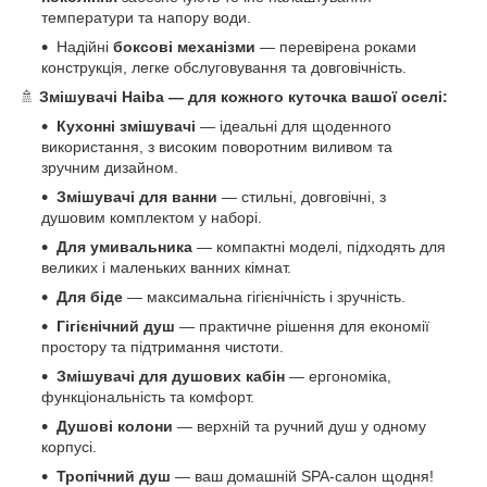
температури та напору води.
Надійні
боксові механізми
— перевірена роками
конструкція, легке обслуговування та довговічність.
🚿
Змішувачі Haiba — для кожного куточка вашої оселі:
Кухонні змішувачі
— ідеальні для щоденного
використання, з високим поворотним виливом та
зручним дизайном.
Змішувачі для ванни
— стильні, довговічні, з
душовим комплектом у наборі.
Для умивальника
— компактні моделі, підходять для
великих і маленьких ванних кімнат.
Для біде
— максимальна гігієнічність і зручність.
Гігієнічний душ
— практичне рішення для економії
простору та підтримання чистоти.
Змішувачі для душових кабін
— ергономіка,
функціональність та комфорт.
Душові колони
— верхній та ручний душ у одному
корпусі.
Тропічний душ
— ваш домашній SPA-салон щодня!