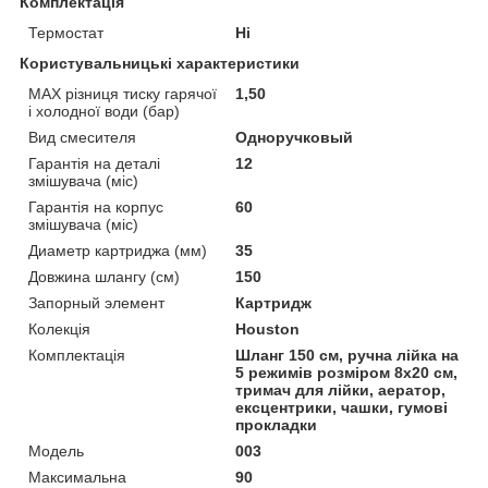
Комплектація
Термостат
Ні
Користувальницькі характеристики
MAX різниця тиску гарячої
1,50
і холодної води (бар)
Вид смесителя
Одноручковый
Гарантія на деталі
12
змішувача (міс)
Гарантія на корпус
60
змішувача (міс)
Диаметр картриджа (мм)
35
Довжина шлангу (см)
150
Запорный элемент
Картридж
Колекція
Houston
Комплектація
Шланг 150 см, ручна лійка на
5 режимів розміром 8х20 см,
тримач для лійки, аератор,
ексцентрики, чашки, гумові
прокладки
Мoдель
003
Максимальна
90