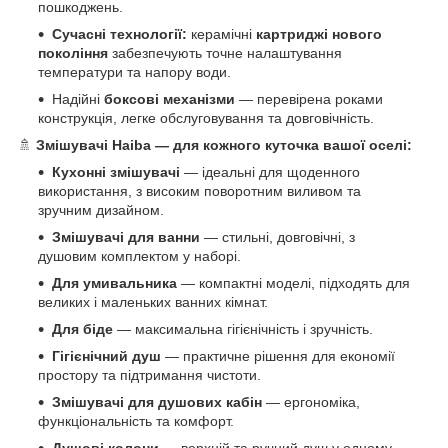
пошкоджень.
Сучасні технології:
керамічні
картриджі нового
покоління
забезпечують точне налаштування
температури та напору води.
Надійні
боксові механізми
— перевірена роками
конструкція, легке обслуговування та довговічність.
🚿
Змішувачі Haiba — для кожного куточка вашої оселі:
Кухонні змішувачі
— ідеальні для щоденного
використання, з високим поворотним виливом та
зручним дизайном.
Змішувачі для ванни
— стильні, довговічні, з
душовим комплектом у наборі.
Для умивальника
— компактні моделі, підходять для
великих і маленьких ванних кімнат.
Для біде
— максимальна гігієнічність і зручність.
Гігієнічний душ
— практичне рішення для економії
простору та підтримання чистоти.
Змішувачі для душових кабін
— ергономіка,
функціональність та комфорт.