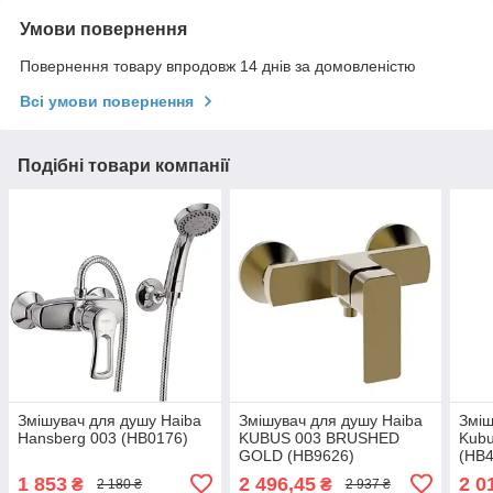
Умови повернення
Повернення товару впродовж 14 днів за домовленістю
Всі умови повернення
Подібні товари компанії
Змішувач для душу Haiba
Змішувач для душу Haiba
Зміш
Hansberg 003 (HB0176)
KUBUS 003 BRUSHED
Kubu
GOLD (HB9626)
(HB4
1 853
2 496,45
2 0
₴
₴
2 180 ₴
2 937 ₴