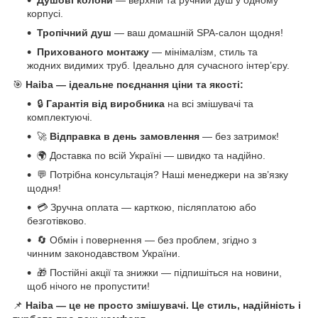
Душові колони
— верхній та ручний душ у одному
корпусі.
Тропічний душ
— ваш домашній SPA-салон щодня!
Прихованого монтажу
— мінімалізм, стиль та
жодних видимих труб. Ідеально для сучасного інтер’єру.
🎯
Haiba — ідеальне поєднання ціни та якості:
🔒
Гарантія від виробника
на всі змішувачі та
комплектуючі.
🚀
Відправка в день замовлення
— без затримок!
🌍 Доставка по всій Україні — швидко та надійно.
💬 Потрібна консультація? Наші менеджери на зв’язку
щодня!
💳 Зручна оплата — карткою, післяплатою або
безготівково.
🔄 Обмін і повернення — без проблем, згідно з
чинним законодавством України.
🎁 Постійні акції та знижки — підпишіться на новини,
щоб нічого не пропустити!
📌
Haiba — це не просто змішувачі. Це стиль, надійність і