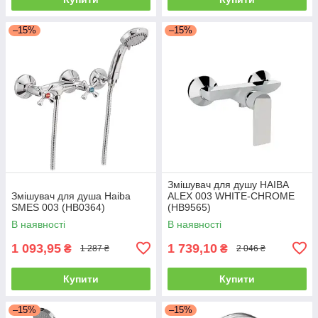
–15%
–15%
Змішувач для душу HAIBA
Змішувач для душа Haiba
ALEX 003 WHITE-CHROME
SMES 003 (HB0364)
(HB9565)
В наявності
В наявності
1 093,95
1 739,10
₴
₴
1 287 ₴
2 046 ₴
Купити
Купити
–15%
–15%