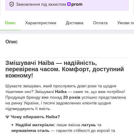
Замовлення під захистом
Опис
Характеристики
Доставка
Оплата
Умови п
Опис
Змішувачі
Haiba
— надійність,
перевірена часом. Комфорт, доступний
кожному!
Шукаєте змішувач, який прослужить довгі роки та щодня
тішитиме око? Змішувачі
Haiba
— саме те, що вам потрібно!
Продукція бренду вже понад
20 років
успішно представлена
на ринку України, і тисячі задоволених клієнтів щодня
підтверджують її якість.
💎
Чому обирають Haiba?
Надійні матеріали:
лише якісна
латунь
та
нержавіюча сталь
— гарантія стійкості до корозії та