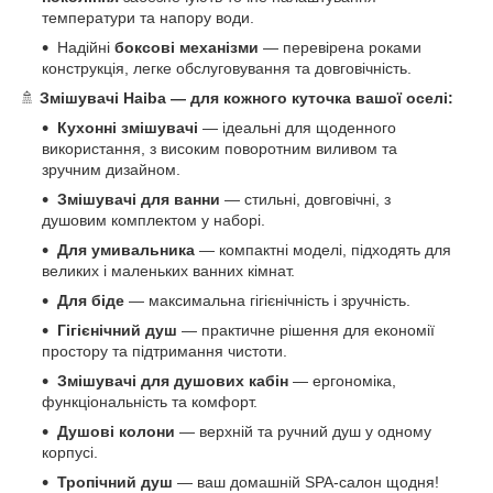
температури та напору води.
Надійні
боксові механізми
— перевірена роками
конструкція, легке обслуговування та довговічність.
🚿
Змішувачі Haiba — для кожного куточка вашої оселі:
Кухонні змішувачі
— ідеальні для щоденного
використання, з високим поворотним виливом та
зручним дизайном.
Змішувачі для ванни
— стильні, довговічні, з
душовим комплектом у наборі.
Для умивальника
— компактні моделі, підходять для
великих і маленьких ванних кімнат.
Для біде
— максимальна гігієнічність і зручність.
Гігієнічний душ
— практичне рішення для економії
простору та підтримання чистоти.
Змішувачі для душових кабін
— ергономіка,
функціональність та комфорт.
Душові колони
— верхній та ручний душ у одному
корпусі.
Тропічний душ
— ваш домашній SPA-салон щодня!