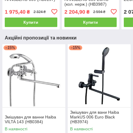
(кол. нерж.) (HB3987)
1 975,40
2 204,90
2 0
₴
₴
2 324 ₴
2 594 ₴
Купити
Купити
Акційні пропозиції та новинки
–15%
–15%
Змішувач для вани Haiba
Змішувач для ванни Haiba
MarkUS 006 Euro Black
VILTA 143 (HB0384)
(HB3974)
В наявності
В наявності