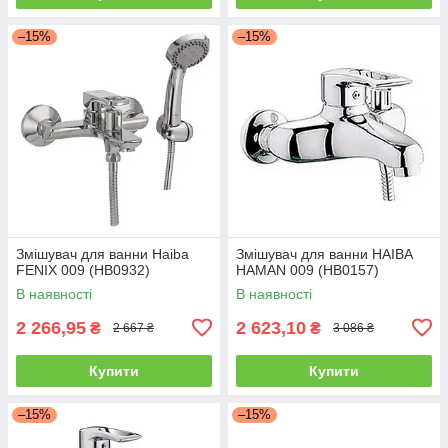
–15%
–15%
Змішувач для ванни Haiba
Змішувач для ванни HAIBA
FENIX 009 (HB0932)
HAMAN 009 (HB0157)
В наявності
В наявності
2 266,95
2 623,10
₴
₴
2 667 ₴
3 086 ₴
Купити
Купити
–15%
–15%