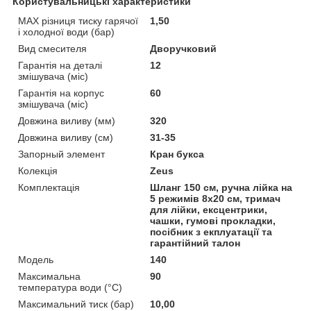
Користувальницькі характеристики
MAX різниця тиску гарячої
1,50
і холодної води (бар)
Вид смесителя
Дворучковий
Гарантія на деталі
12
змішувача (міс)
Гарантія на корпус
60
змішувача (міс)
Довжина виливу (мм)
320
Довжина виливу (см)
31-35
Запорный элемент
Кран букса
Колекція
Zeus
Комплектація
Шланг 150 см, ручна лійка на
5 режимів 8х20 см, тримач
для лійки, ексцентрики,
чашки, гумові прокладки,
посібник з екплуатації та
гарантійний талон
Мoдель
140
Максимальна
90
температура води (°C)
Максимальний тиск (бар)
10,00