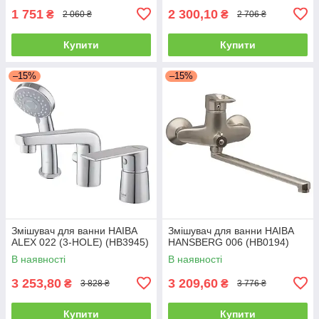
1 751
2 300,10
₴
₴
2 060 ₴
2 706 ₴
Купити
Купити
–15%
–15%
Змішувач для ванни HAIBA
Змішувач для ванни HAIBA
ALEX 022 (3-HOLE) (HB3945)
HANSBERG 006 (HB0194)
В наявності
В наявності
3 253,80
3 209,60
₴
₴
3 828 ₴
3 776 ₴
Купити
Купити