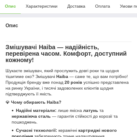
Опис
Характеристики
Доставка
Оплата
Умови п
Опис
Змішувачі
Haiba
— надійність,
перевірена часом. Комфорт, доступний
кожному!
Шукаєте змішувач, який прослужить довгі роки та щодня
тішитиме око? Змішувачі
Haiba
— саме те, що вам потрібно!
Продукція бренду вже понад
20 років
успішно представлена
на ринку України, і тисячі задоволених клієнтів щодня
підтверджують її якість.
💎
Чому обирають Haiba?
Надійні матеріали:
лише якісна
латунь
та
нержавіюча сталь
— гарантія стійкості до корозії та
пошкоджень.
Сучасні технології:
керамічні
картриджі нового
покоління
забезпечують точне налаштування