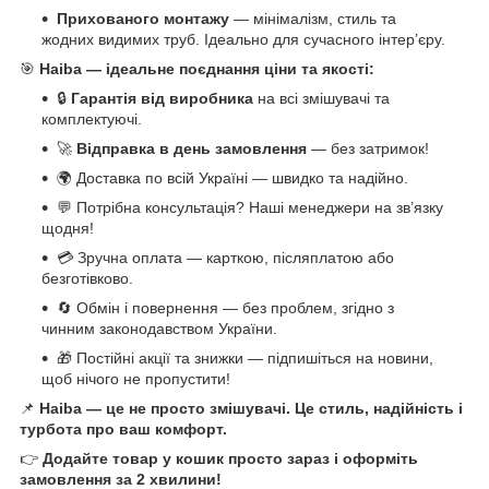
Прихованого монтажу
— мінімалізм, стиль та
жодних видимих труб. Ідеально для сучасного інтер’єру.
🎯
Haiba — ідеальне поєднання ціни та якості:
🔒
Гарантія від виробника
на всі змішувачі та
комплектуючі.
🚀
Відправка в день замовлення
— без затримок!
🌍 Доставка по всій Україні — швидко та надійно.
💬 Потрібна консультація? Наші менеджери на зв’язку
щодня!
💳 Зручна оплата — карткою, післяплатою або
безготівково.
🔄 Обмін і повернення — без проблем, згідно з
чинним законодавством України.
🎁 Постійні акції та знижки — підпишіться на новини,
щоб нічого не пропустити!
📌
Haiba — це не просто змішувачі. Це стиль, надійність і
турбота про ваш комфорт.
👉
Додайте товар у кошик просто зараз і оформіть
замовлення за 2 хвилини!